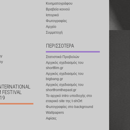
Κινηματογράφου
Βραβεία κοινού
Ιστορικό
Φωτογραφίες
Αρχείο
Συμμετοχή
ΠΕΡΙΣΣΟΤΕΡΑ
ny
Στατιστικά Προβολών
ny
Αρχικός σχεδιασμός του
shortfilm.gr
Αρχικός σχεδιασμός του
bigbang.gr
Αρχικός σχεδιασμός του
INTERNATIONAL
shortfromthepast.gr
M FESTIVAL
Το αρχικό intro υποδοχής στο
019
εταιρικό site της t-shOrt
Φωτογραφίες στο background
Wallpapers
Αφίσες