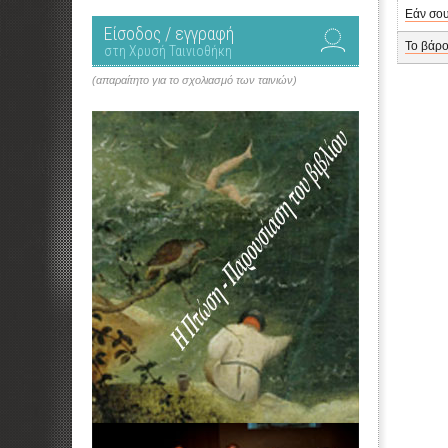
Εάν σου
Είσοδος / εγγραφή
Το βάρο
στη Χρυσή Ταινιοθήκη
(απαραίτητο για το σχολιασμό των ταινιών)