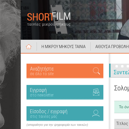
Η ΜΙΚΡΟΥ ΜΗΚΟΥΣ ΤΑΙΝΙΑ
ΑΙΘΟΥΣΑ ΠΡΟΒΟΛΗ
Αναζητήστε
Συντε
σε όλο το site
Σολο
Εγγραφή
στο newsletter
Το ό
Είσοδος / εγγραφή
στις ταινίες μας
Τίτλος
(απαραίτητο για την ψηφοφορία των ταινιών)