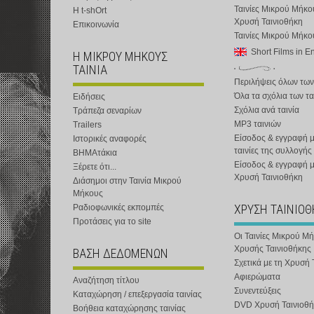
Ταινίες Μικρού Μήκο
Η t-shOrt
Χρυσή Ταινιοθήκη
Επικοινωνία
Ταινίες Μικρού Μήκ
Short Films in E
Η ΜΙΚΡΟΥ ΜΗΚΟΥΣ
ΤΑΙΝΙΑ
Περιλήψεις όλων των
Όλα τα σχόλια των τα
Ειδήσεις
Σχόλια ανά ταινία
Τράπεζα σεναρίων
MP3 ταινιών
Trailers
Είσοδος & εγγραφή μ
Ιστορικές αναφορές
ταινίες της συλλογής
ΒΗΜΑτάκια
Είσοδος & εγγραφή 
Ξέρετε ότι...
Χρυσή Ταινιοθήκη
Διάσημοι στην Ταινία Μικρού
Μήκους
ΧΡΥΣΗ ΤΑΙΝΙΟ
Ραδιοφωνικές εκπομπές
Προτάσεις για το site
Οι Ταινίες Μικρού Μ
Χρυσής Ταινιοθήκης
ΒΑΣΗ ΔΕΔΟΜΕΝΩΝ
Σχετικά με τη Χρυσή 
Αφιερώματα
Αναζήτηση τίτλου
Συνεντεύξεις
Καταχώρηση / επεξεργασία ταινίας
DVD Χρυσή Ταινιοθή
Βοήθεια καταχώρησης ταινίας