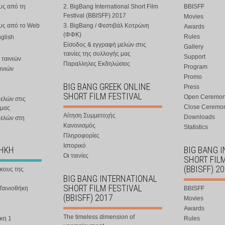
υς από τη
2. BigBang International Short Film
BBISFF
Festival (BBISFF) 2017
Movies
ους από το Web
3. BigBang / Φεστιβάλ Κοτρώνη
Awards
(ΦΦΚ)
Rules
nglish
Είσοδος & εγγραφή μελών στις
Gallery
ταινίες της συλλογής μας
Support
 ταινιών
Παραλληλες Εκδηλώσεις
Program
ινιών
Promo
BIG BANG GREEK ONLINE
Press
SHORT FILM FESTIVAL
Open Ceremo
ελών στις
Close Ceremo
 μας
Αίτηση Συμμετοχής
Downloads
μελών στη
Κανονισμός
Statistics
Πληροφορίες
Ιστορικό
ΘΗΚΗ
BIG BANG 
Οι ταινίες
SHORT FIL
(BBISFF) 2
ήκους της
BIG BANG INTERNATIONAL
SHORT FILM FESTIVAL
Ταινιοθήκη
BBISFF
(BBISFF) 2017
Movies
Awards
The timeless dimension of
κη 1
Rules