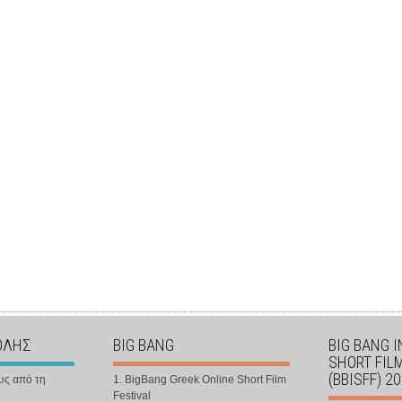
ΟΛΗΣ
BIG BANG
BIG BANG 
SHORT FIL
(BBISFF) 2
υς από τη
1. BigBang Greek Online Short Film
Festival