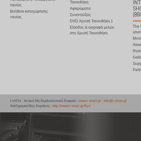
IN
Ταινιοθήκη
ταινίας
SHO
Αφιερώματα
Βοήθεια καταχώρησης
(BB
Συνεντεύξεις
ταινίας
DVD Χρυσή Ταινιοθήκη 1
The 
Είσοδος & εγγραφή μελών
une
στη Χρυσή Ταινιοθήκη
Movi
Awar
Rule
Gall
Supp
Part
t-shOrt : Αστική Μη Κερδοσκοπική Εταιρεία :
www.t-short.gr
:
info@t-short.gr
Χατζημιχαηλίδης Κυριάκος :
http://www.t-short.gr/Kyr/