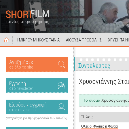
Η ΜΙΚΡΟΥ ΜΗΚΟΥΣ ΤΑΙΝΙΑ
ΑΙΘΟΥΣΑ ΠΡΟΒΟΛΗΣ
ΧΡΥΣΗ ΤΑΙΝ
Αναζητήστε
Συντελεστές
σε όλο το site
Χρυσογιάννης Στα
Εγγραφή
στο newsletter
Το όνομα
Χρυσογιάννης 
Είσοδος / εγγραφή
στις ταινίες μας
Τίτλος
(απαραίτητο για την ψηφοφορία των ταινιών)
Όλες οι Φωτιές η Φωτιά