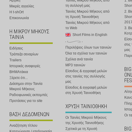
Αρχική
Ταινίες Μικρού Μήκους από
1. B
τη συλλογή μας
Shor
Μικρές αγγελίες
Ταινίες Μικρού Μήκους από
2. B
Η t-shOrt
τη Χρυσή Ταινιοθήκη
Shor
Επικοινωνία
201
Ταινίες Μικρού Μήκους από
το Web
3. B
Η ΜΙΚΡΟΥ ΜΗΚΟΥΣ
Κοτ
Short Films in English
ΤΑΙΝΙΑ
Είσο
στις
Περιλήψεις όλων των ταινιών
Ειδήσεις
μας
Όλα τα σχόλια των ταινιών
Τράπεζα σεναρίων
Παρα
Σχόλια ανά ταινία
Trailers
MP3 ταινιών
Ιστορικές αναφορές
BIG
Είσοδος & εγγραφή μελών
ΒΗΜΑτάκια
ONL
στις ταινίες της συλλογής
Ξέρετε ότι...
FES
μας
Διάσημοι στην Ταινία
Είσοδος & εγγραφή μελών
Μικρού Μήκους
Αίτη
στη Χρυσή Ταινιοθήκη
Ραδιοφωνικές εκπομπές
Κανο
Προτάσεις για το site
Πλη
ΧΡΥΣΗ ΤΑΙΝΙΟΘΗΚΗ
Ιστο
ΒΑΣΗ ΔΕΔΟΜΕΝΩΝ
Οι τα
Οι Ταινίες Μικρού Μήκους
της Χρυσής Ταινιοθήκης
Αναζήτηση τίτλου
BIG
Σχετικά με τη Χρυσή
Καταχώρηση / επεξεργασία