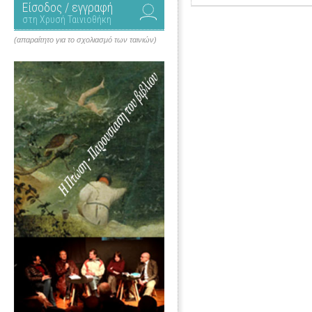
Είσοδος / εγγραφή
στη Χρυσή Ταινιοθήκη
(απαραίτητο για το σχολιασμό των ταινιών)