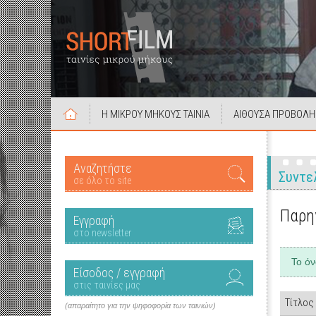
Η ΜΙΚΡΟΥ ΜΗΚΟΥΣ ΤΑΙΝΙΑ
ΑΙΘΟΥΣΑ ΠΡΟΒΟΛΗ
Αναζητήστε
Συντε
σε όλο το site
Παρη
Εγγραφή
στο newsletter
Το ό
Είσοδος / εγγραφή
στις ταινίες μας
Τίτλος
(απαραίτητο για την ψηφοφορία των ταινιών)