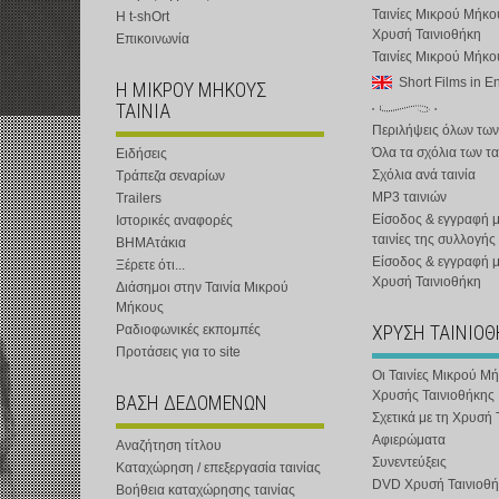
Ταινίες Μικρού Μήκο
Η t-shOrt
Χρυσή Ταινιοθήκη
Επικοινωνία
Ταινίες Μικρού Μήκ
Short Films in E
Η ΜΙΚΡΟΥ ΜΗΚΟΥΣ
ΤΑΙΝΙΑ
Περιλήψεις όλων των
Όλα τα σχόλια των τα
Ειδήσεις
Σχόλια ανά ταινία
Τράπεζα σεναρίων
MP3 ταινιών
Trailers
Είσοδος & εγγραφή μ
Ιστορικές αναφορές
ταινίες της συλλογής
ΒΗΜΑτάκια
Είσοδος & εγγραφή 
Ξέρετε ότι...
Χρυσή Ταινιοθήκη
Διάσημοι στην Ταινία Μικρού
Μήκους
ΧΡΥΣΗ ΤΑΙΝΙΟ
Ραδιοφωνικές εκπομπές
Προτάσεις για το site
Οι Ταινίες Μικρού Μ
Χρυσής Ταινιοθήκης
ΒΑΣΗ ΔΕΔΟΜΕΝΩΝ
Σχετικά με τη Χρυσή 
Αφιερώματα
Αναζήτηση τίτλου
Συνεντεύξεις
Καταχώρηση / επεξεργασία ταινίας
DVD Χρυσή Ταινιοθή
Βοήθεια καταχώρησης ταινίας