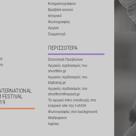
Κινηματογράφου
Βραβεία κοινού
Ιστορικό
Φωτογραφίες
Αρχείο
Συμμετοχή
ΠΕΡΙΣΣΟΤΕΡΑ
ny
Στατιστικά Προβολών
ny
Αρχικός σχεδιασμός του
shortfilm.gr
Αρχικός σχεδιασμός του
bigbang.gr
Αρχικός σχεδιασμός του
INTERNATIONAL
shortfromthepast.gr
M FESTIVAL
Το αρχικό intro υποδοχής στο
019
εταιρικό site της t-shOrt
Φωτογραφίες στο background
Wallpapers
Αφίσες