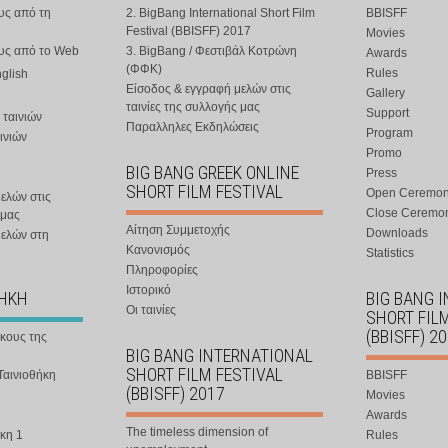
υς από τη
2. BigBang International Short Film
BBISFF
Festival (BBISFF) 2017
Movies
ους από το Web
3. BigBang / Φεστιβάλ Κοτρώνη
Awards
(ΦΦΚ)
Rules
nglish
Είσοδος & εγγραφή μελών στις
Gallery
ταινίες της συλλογής μας
Support
 ταινιών
Παραλληλες Εκδηλώσεις
Program
ινιών
Promo
BIG BANG GREEK ONLINE
Press
SHORT FILM FESTIVAL
Open Ceremo
ελών στις
Close Ceremo
 μας
Αίτηση Συμμετοχής
Downloads
μελών στη
Κανονισμός
Statistics
Πληροφορίες
Ιστορικό
ΘΗΚΗ
BIG BANG 
Οι ταινίες
SHORT FIL
(BBISFF) 2
ήκους της
BIG BANG INTERNATIONAL
SHORT FILM FESTIVAL
Ταινιοθήκη
BBISFF
(BBISFF) 2017
Movies
Awards
The timeless dimension of
κη 1
Rules