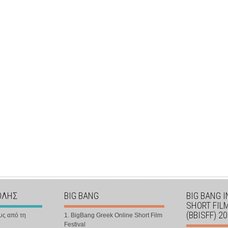
ΟΛΗΣ
BIG BANG
BIG BANG 
SHORT FIL
(BBISFF) 2
υς από τη
1. BigBang Greek Online Short Film
Festival