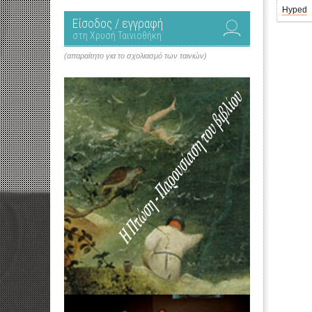
Hyped
Είσοδος / εγγραφή
στη Χρυσή Ταινιοθήκη
(απαραίτητο για το σχολιασμό των ταινιών)