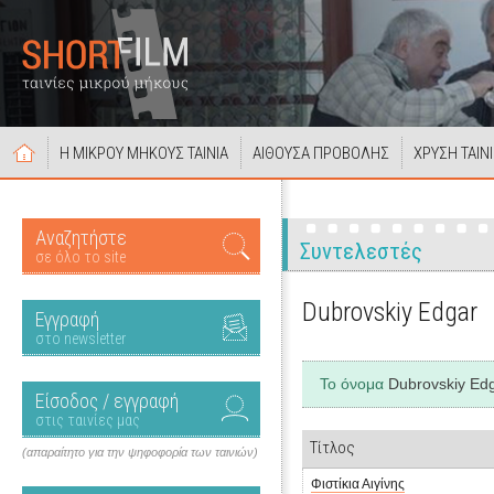
Η ΜΙΚΡΟΥ ΜΗΚΟΥΣ ΤΑΙΝΙΑ
ΑΙΘΟΥΣΑ ΠΡΟΒΟΛΗΣ
ΧΡΥΣΗ ΤΑΙΝ
Αναζητήστε
Συντελεστές
σε όλο το site
Dubrovskiy Edgar
Εγγραφή
στο newsletter
Το όνομα
Dubrovskiy Ed
Είσοδος / εγγραφή
στις ταινίες μας
Τίτλος
(απαραίτητο για την ψηφοφορία των ταινιών)
Φιστίκια Αιγίνης