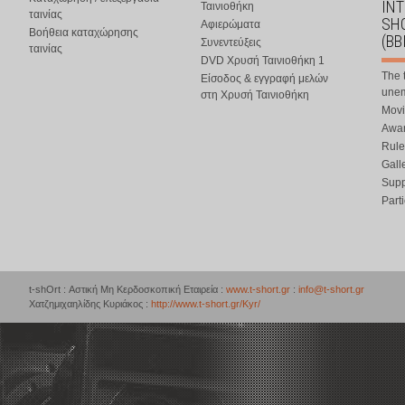
IN
Ταινιοθήκη
ταινίας
SHO
Αφιερώματα
Βοήθεια καταχώρησης
(BB
Συνεντεύξεις
ταινίας
DVD Χρυσή Ταινιοθήκη 1
The 
Είσοδος & εγγραφή μελών
une
στη Χρυσή Ταινιοθήκη
Movi
Awar
Rule
Gall
Supp
Part
t-shOrt : Αστική Μη Κερδοσκοπική Εταιρεία :
www.t-short.gr
:
info@t-short.gr
Χατζημιχαηλίδης Κυριάκος :
http://www.t-short.gr/Kyr/