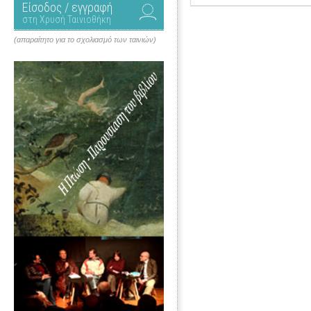
Είσοδος / εγγραφή
στη Χρυσή Ταινιοθήκη
(απαραίτητο για το σχολιασμό των ταινιών)