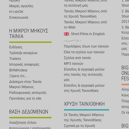
Αρχική
Ταινίες Μικρού Μήκους από
1. B
τη συλλογή μας
Shor
Μικρές αγγελίες
Ταινίες Μικρού Μήκους από
2. B
Η t-shOrt
τη Χρυσή Ταινιοθήκη
Shor
Επικοινωνία
201
Ταινίες Μικρού Μήκους από
το Web
3. B
Η ΜΙΚΡΟΥ ΜΗΚΟΥΣ
Κοτ
Short Films in English
ΤΑΙΝΙΑ
Είσο
στις
Περιλήψεις όλων των ταινιών
Ειδήσεις
μας
Όλα τα σχόλια των ταινιών
Τράπεζα σεναρίων
Παρα
Σχόλια ανά ταινία
Trailers
MP3 ταινιών
Ιστορικές αναφορές
BIG
Είσοδος & εγγραφή μελών
ΒΗΜΑτάκια
ONL
στις ταινίες της συλλογής
Ξέρετε ότι...
FES
μας
Διάσημοι στην Ταινία
Είσοδος & εγγραφή μελών
Μικρού Μήκους
Αίτη
στη Χρυσή Ταινιοθήκη
Ραδιοφωνικές εκπομπές
Κανο
Προτάσεις για το site
Πλη
ΧΡΥΣΗ ΤΑΙΝΙΟΘΗΚΗ
Ιστο
ΒΑΣΗ ΔΕΔΟΜΕΝΩΝ
Οι τα
Οι Ταινίες Μικρού Μήκους
της Χρυσής Ταινιοθήκης
Αναζήτηση τίτλου
BIG
Σχετικά με τη Χρυσή
Καταχώρηση / επεξεργασία