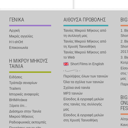
ΓΕΝΙΚΑ
ΑΙΘΟΥΣΑ ΠΡΟΒΟΛΗΣ
BIG
Αρχική
Ταινίες Μικρού Μήκους από
1. B
τη συλλογή μας
Shor
Μικρές αγγελίες
Ταινίες Μικρού Μήκους από
2. B
Η t-shOrt
τη Χρυσή Ταινιοθήκη
Shor
Επικοινωνία
201
Ταινίες Μικρού Μήκους από
το Web
3. B
Η ΜΙΚΡΟΥ ΜΗΚΟΥΣ
Κοτ
Short Films in English
ΤΑΙΝΙΑ
Είσο
στις
Περιλήψεις όλων των ταινιών
Ειδήσεις
μας
Όλα τα σχόλια των ταινιών
Τράπεζα σεναρίων
Παρα
Σχόλια ανά ταινία
Trailers
MP3 ταινιών
Ιστορικές αναφορές
BIG
Είσοδος & εγγραφή μελών
ΒΗΜΑτάκια
ONL
στις ταινίες της συλλογής
Ξέρετε ότι...
FES
μας
Διάσημοι στην Ταινία
Είσοδος & εγγραφή μελών
Μικρού Μήκους
Αίτη
στη Χρυσή Ταινιοθήκη
Ραδιοφωνικές εκπομπές
Κανο