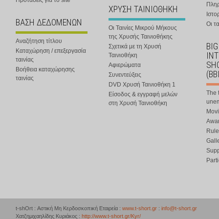
Προτάσεις για το site
Πλη
ΧΡΥΣΗ ΤΑΙΝΙΟΘΗΚΗ
Ιστο
ΒΑΣΗ ΔΕΔΟΜΕΝΩΝ
Οι τα
Οι Ταινίες Μικρού Μήκους
της Χρυσής Ταινιοθήκης
Αναζήτηση τίτλου
BIG
Σχετικά με τη Χρυσή
Καταχώρηση / επεξεργασία
IN
Ταινιοθήκη
ταινίας
SHO
Αφιερώματα
Βοήθεια καταχώρησης
(BB
Συνεντεύξεις
ταινίας
DVD Χρυσή Ταινιοθήκη 1
The 
Είσοδος & εγγραφή μελών
une
στη Χρυσή Ταινιοθήκη
Movi
Awar
Rule
Gall
Supp
Part
t-shOrt : Αστική Μη Κερδοσκοπική Εταιρεία :
www.t-short.gr
:
info@t-short.gr
Χατζημιχαηλίδης Κυριάκος :
http://www.t-short.gr/Kyr/