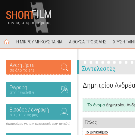
Η ΜΙΚΡΟΥ ΜΗΚΟΥΣ ΤΑΙΝΙΑ
ΑΙΘΟΥΣΑ ΠΡΟΒΟΛΗΣ
ΧΡΥΣΗ ΤΑΙΝ
Αναζητήστε
Συντελεστές
σε όλο το site
Δημητρίου Ανδρέ
Εγγραφή
στο newsletter
Το όνομα
Δημητρίου Ανδ
Είσοδος / εγγραφή
στις ταινίες μας
Τίτλος
(απαραίτητο για την ψηφοφορία των ταινιών)
Το Βανκούβερ