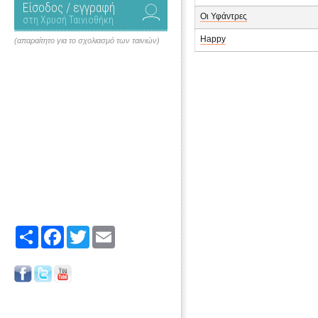
Είσοδος / εγγραφή
Οι Υφάντρες
στη Χρυσή Ταινιοθήκη
Happy
(απαραίτητο για το σχολιασμό των ταινιών)
Share
Facebook
Twitter
Email