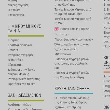
Αρχική
Ταινίες Μικρού Μήκους από
1. B
τη συλλογή μας
Shor
Μικρές αγγελίες
Ταινίες Μικρού Μήκους από
2. B
Η t-shOrt
τη Χρυσή Ταινιοθήκη
Shor
Επικοινωνία
201
Ταινίες Μικρού Μήκους από
το Web
3. B
Η ΜΙΚΡΟΥ ΜΗΚΟΥΣ
Κοτ
Short Films in English
ΤΑΙΝΙΑ
Είσο
στις
Περιλήψεις όλων των ταινιών
Ειδήσεις
μας
Όλα τα σχόλια των ταινιών
Τράπεζα σεναρίων
Παρα
Σχόλια ανά ταινία
Trailers
MP3 ταινιών
Ιστορικές αναφορές
BIG
Είσοδος & εγγραφή μελών
ΒΗΜΑτάκια
ONL
στις ταινίες της συλλογής
Ξέρετε ότι...
FES
μας
Διάσημοι στην Ταινία
Είσοδος & εγγραφή μελών
Μικρού Μήκους
Αίτη
στη Χρυσή Ταινιοθήκη
Ραδιοφωνικές εκπομπές
Κανο
Προτάσεις για το site
Πλη
ΧΡΥΣΗ ΤΑΙΝΙΟΘΗΚΗ
Ιστο
ΒΑΣΗ ΔΕΔΟΜΕΝΩΝ
Οι τα
Οι Ταινίες Μικρού Μήκους
της Χρυσής Ταινιοθήκης
Αναζήτηση τίτλου
BIG
Σχετικά με τη Χρυσή
Καταχώρηση / επεξεργασία