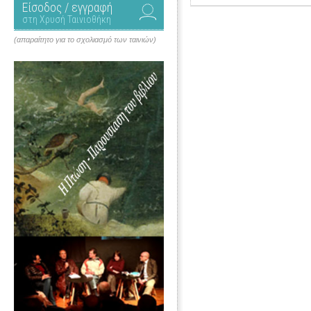
Είσοδος / εγγραφή
στη Χρυσή Ταινιοθήκη
(απαραίτητο για το σχολιασμό των ταινιών)