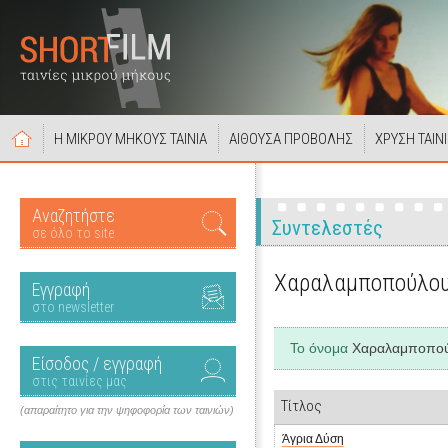
Η ΜΙΚΡΟΥ ΜΗΚΟΥΣ ΤΑΙΝΙΑ
ΑΙΘΟΥΣΑ ΠΡΟΒΟΛΗΣ
ΧΡΥΣΗ ΤΑΙΝ
Αναζητήστε
Συντελεστές
σε όλο το site
Χαραλαμποπούλου
Εγγραφή
στο newsletter
Το όνομα
Χαραλαμποπού
Είσοδος / εγγραφή
στις ταινίες μας
Τίτλος
(απαραίτητο για την ψηφοφορία των ταινιών)
Άγρια Δύση