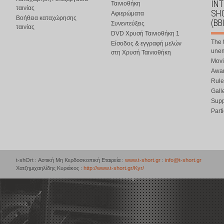
IN
Ταινιοθήκη
ταινίας
SHO
Αφιερώματα
Βοήθεια καταχώρησης
(BB
Συνεντεύξεις
ταινίας
DVD Χρυσή Ταινιοθήκη 1
The 
Είσοδος & εγγραφή μελών
une
στη Χρυσή Ταινιοθήκη
Movi
Awar
Rule
Gall
Supp
Part
t-shOrt : Αστική Μη Κερδοσκοπική Εταιρεία :
www.t-short.gr
:
info@t-short.gr
Χατζημιχαηλίδης Κυριάκος :
http://www.t-short.gr/Kyr/