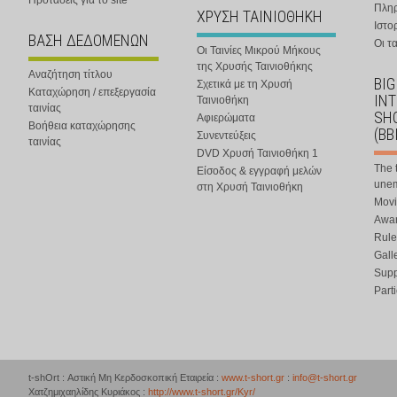
Προτάσεις για το site
Πλη
ΧΡΥΣΗ ΤΑΙΝΙΟΘΗΚΗ
Ιστο
ΒΑΣΗ ΔΕΔΟΜΕΝΩΝ
Οι τα
Οι Ταινίες Μικρού Μήκους
της Χρυσής Ταινιοθήκης
Αναζήτηση τίτλου
BIG
Σχετικά με τη Χρυσή
Καταχώρηση / επεξεργασία
IN
Ταινιοθήκη
ταινίας
SHO
Αφιερώματα
Βοήθεια καταχώρησης
(BB
Συνεντεύξεις
ταινίας
DVD Χρυσή Ταινιοθήκη 1
The 
Είσοδος & εγγραφή μελών
une
στη Χρυσή Ταινιοθήκη
Movi
Awar
Rule
Gall
Supp
Part
t-shOrt : Αστική Μη Κερδοσκοπική Εταιρεία :
www.t-short.gr
:
info@t-short.gr
Χατζημιχαηλίδης Κυριάκος :
http://www.t-short.gr/Kyr/