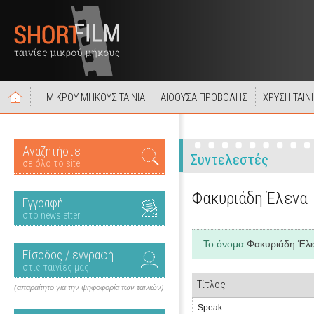
Η ΜΙΚΡΟΥ ΜΗΚΟΥΣ ΤΑΙΝΙΑ
ΑΙΘΟΥΣΑ ΠΡΟΒΟΛΗΣ
ΧΡΥΣΗ ΤΑΙΝ
Αναζητήστε
Συντελεστές
σε όλο το site
Φακυριάδη Έλενα
Εγγραφή
στο newsletter
Το όνομα
Φακυριάδη Έλ
Είσοδος / εγγραφή
στις ταινίες μας
Τίτλος
(απαραίτητο για την ψηφοφορία των ταινιών)
Speak