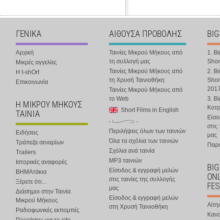
ΓΕΝΙΚΑ
ΑΙΘΟΥΣΑ ΠΡΟΒΟΛΗΣ
BIG
Αρχική
Ταινίες Μικρού Μήκους από
1. B
τη συλλογή μας
Shor
Μικρές αγγελίες
Ταινίες Μικρού Μήκους από
2. B
Η t-shOrt
τη Χρυσή Ταινιοθήκη
Shor
Επικοινωνία
201
Ταινίες Μικρού Μήκους από
το Web
3. B
Η ΜΙΚΡΟΥ ΜΗΚΟΥΣ
Κοτ
Short Films in English
ΤΑΙΝΙΑ
Είσο
στις
Περιλήψεις όλων των ταινιών
Ειδήσεις
μας
Όλα τα σχόλια των ταινιών
Τράπεζα σεναρίων
Παρα
Σχόλια ανά ταινία
Trailers
MP3 ταινιών
Ιστορικές αναφορές
BIG
Είσοδος & εγγραφή μελών
ΒΗΜΑτάκια
ONL
στις ταινίες της συλλογής
Ξέρετε ότι...
FES
μας
Διάσημοι στην Ταινία
Είσοδος & εγγραφή μελών
Μικρού Μήκους
Αίτη
στη Χρυσή Ταινιοθήκη
Ραδιοφωνικές εκπομπές
Κανο