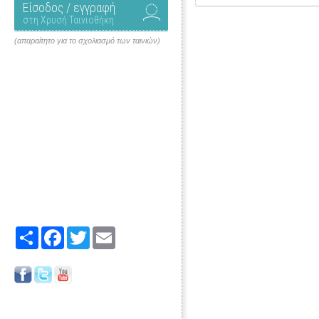
Είσοδος / εγγραφή
στη Χρυσή Ταινιοθήκη
(απαραίτητο για το σχολιασμό των ταινιών)
Share
Facebook
Twitter
Email