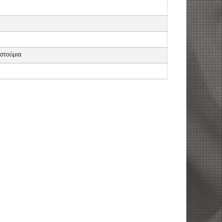
υστούμια