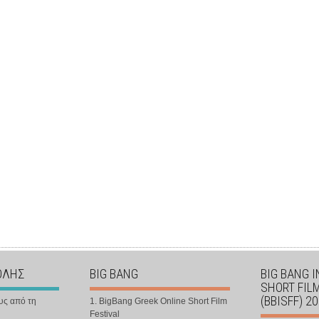
ΟΛΗΣ
BIG BANG
BIG BANG 
SHORT FIL
(BBISFF) 2
υς από τη
1. BigBang Greek Online Short Film
Festival