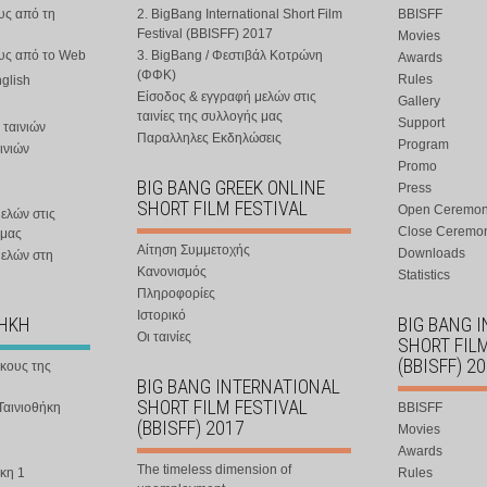
υς από τη
2. BigBang International Short Film
BBISFF
Festival (BBISFF) 2017
Movies
ους από το Web
3. BigBang / Φεστιβάλ Κοτρώνη
Awards
(ΦΦΚ)
Rules
nglish
Είσοδος & εγγραφή μελών στις
Gallery
ταινίες της συλλογής μας
Support
 ταινιών
Παραλληλες Εκδηλώσεις
Program
ινιών
Promo
BIG BANG GREEK ONLINE
Press
SHORT FILM FESTIVAL
Open Ceremo
ελών στις
Close Ceremo
 μας
Αίτηση Συμμετοχής
Downloads
μελών στη
Κανονισμός
Statistics
Πληροφορίες
Ιστορικό
ΘΗΚΗ
BIG BANG 
Οι ταινίες
SHORT FIL
(BBISFF) 2
ήκους της
BIG BANG INTERNATIONAL
SHORT FILM FESTIVAL
Ταινιοθήκη
BBISFF
(BBISFF) 2017
Movies
Awards
The timeless dimension of
κη 1
Rules