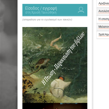
Αριζόνε
Είσοδος / εγγραφή
Αντιλό
στη Χρυσή Ταινιοθήκη
Η επισ
(απαραίτητο για το σχολιασμό των ταινιών)
Μελατο
Split Ap