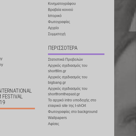
Κινηματογράφου
Βραβεία κοινού
Ιστορικό
Φωτογραφίες
Αρχείο
Συμμετοχή
ΠΕΡΙΣΣΟΤΕΡΑ
ny
Στατιστικά Προβολών
ny
Αρχικός σχεδιασμός του
shortfilm.gr
Αρχικός σχεδιασμός του
bigbang.gr
Αρχικός σχεδιασμός του
INTERNATIONAL
shortfromthepast.gr
M FESTIVAL
Το αρχικό intro υποδοχής στο
019
εταιρικό site της t-shOrt
Φωτογραφίες στο background
Wallpapers
Αφίσες