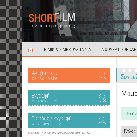
Η ΜΙΚΡΟΥ ΜΗΚΟΥΣ ΤΑΙΝΙΑ
ΑΙΘΟΥΣΑ ΠΡΟΒΟΛΗ
Αναζητήστε
Συντε
σε όλο το site
Μάμα
Εγγραφή
στο newsletter
Το ό
Είσοδος / εγγραφή
στις ταινίες μας
Τίτλος
(απαραίτητο για την ψηφοφορία των ταινιών)