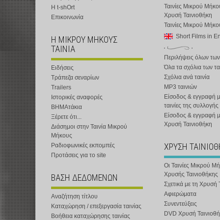
Ταινίες Μικρού Μήκο
Η t-shOrt
Χρυσή Ταινιοθήκη
Επικοινωνία
Ταινίες Μικρού Μήκ
Short Films in E
Η ΜΙΚΡΟΥ ΜΗΚΟΥΣ
ΤΑΙΝΙΑ
Περιλήψεις όλων των
Όλα τα σχόλια των τα
Ειδήσεις
Σχόλια ανά ταινία
Τράπεζα σεναρίων
MP3 ταινιών
Trailers
Είσοδος & εγγραφή μ
Ιστορικές αναφορές
ταινίες της συλλογής
ΒΗΜΑτάκια
Είσοδος & εγγραφή 
Ξέρετε ότι...
Χρυσή Ταινιοθήκη
Διάσημοι στην Ταινία Μικρού
Μήκους
ΧΡΥΣΗ ΤΑΙΝΙΟ
Ραδιοφωνικές εκπομπές
Προτάσεις για το site
Οι Ταινίες Μικρού Μ
Χρυσής Ταινιοθήκης
ΒΑΣΗ ΔΕΔΟΜΕΝΩΝ
Σχετικά με τη Χρυσή 
Αφιερώματα
Αναζήτηση τίτλου
Συνεντεύξεις
Καταχώρηση / επεξεργασία ταινίας
DVD Χρυσή Ταινιοθή
Βοήθεια καταχώρησης ταινίας