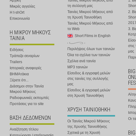
Αρχική
Ταινίες Μικρού Μήκους από
1. B
τη συλλογή μας
Shor
Μικρές αγγελίες
Ταινίες Μικρού Μήκους από
2. B
Η t-shOrt
τη Χρυσή Ταινιοθήκη
Shor
Επικοινωνία
201
Ταινίες Μικρού Μήκους από
το Web
3. B
Η ΜΙΚΡΟΥ ΜΗΚΟΥΣ
Κοτ
Short Films in English
ΤΑΙΝΙΑ
Είσο
στις
Περιλήψεις όλων των ταινιών
Ειδήσεις
μας
Όλα τα σχόλια των ταινιών
Τράπεζα σεναρίων
Παρα
Σχόλια ανά ταινία
Trailers
MP3 ταινιών
Ιστορικές αναφορές
BIG
Είσοδος & εγγραφή μελών
ΒΗΜΑτάκια
ONL
στις ταινίες της συλλογής
Ξέρετε ότι...
FES
μας
Διάσημοι στην Ταινία
Είσοδος & εγγραφή μελών
Μικρού Μήκους
Αίτη
στη Χρυσή Ταινιοθήκη
Ραδιοφωνικές εκπομπές
Κανο
Προτάσεις για το site
Πλη
ΧΡΥΣΗ ΤΑΙΝΙΟΘΗΚΗ
Ιστο
ΒΑΣΗ ΔΕΔΟΜΕΝΩΝ
Οι τα
Οι Ταινίες Μικρού Μήκους
της Χρυσής Ταινιοθήκης
Αναζήτηση τίτλου
BIG
Σχετικά με τη Χρυσή
Καταχώρηση / επεξεργασία