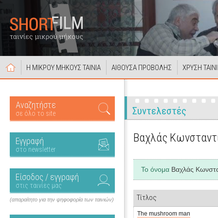
Η ΜΙΚΡΟΥ ΜΗΚΟΥΣ ΤΑΙΝΙΑ
ΑΙΘΟΥΣΑ ΠΡΟΒΟΛΗΣ
ΧΡΥΣΗ ΤΑΙΝ
Αναζητήστε
Συντελεστές
σε όλο το site
Βαχλάς Κωνσταντ
Εγγραφή
στο newsletter
Το όνομα
Βαχλάς Κωνστα
Είσοδος / εγγραφή
στις ταινίες μας
Τίτλος
(απαραίτητο για την ψηφοφορία των ταινιών)
The mushroom man