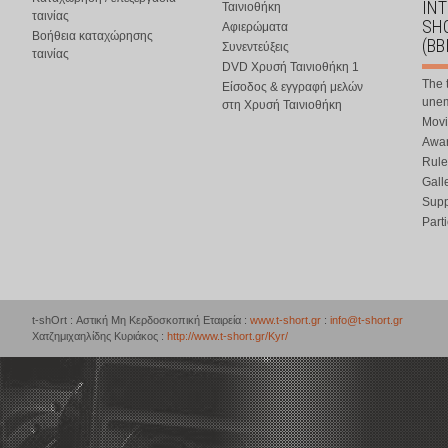
IN
Ταινιοθήκη
ταινίας
SHO
Αφιερώματα
Βοήθεια καταχώρησης
(BB
Συνεντεύξεις
ταινίας
DVD Χρυσή Ταινιοθήκη 1
The 
Είσοδος & εγγραφή μελών
une
στη Χρυσή Ταινιοθήκη
Movi
Awar
Rule
Gall
Supp
Part
t-shOrt : Αστική Μη Κερδοσκοπική Εταιρεία :
www.t-short.gr
:
info@t-short.gr
Χατζημιχαηλίδης Κυριάκος :
http://www.t-short.gr/Kyr/