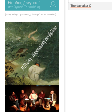
Είσοδος / εγγραφή
The day after C
στη Χρυσή Ταινιοθήκη
(απαραίτητο για το σχολιασμό των ταινιών)