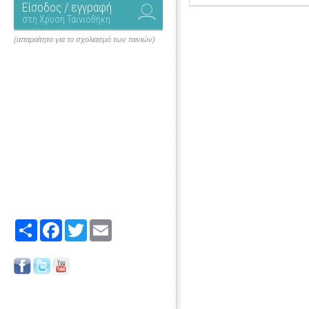
Είσοδος / εγγραφή
στη Χρυσή Ταινιοθήκη
(απαραίτητο για το σχολιασμό των ταινιών)
Share
Facebook
Twitter
Email