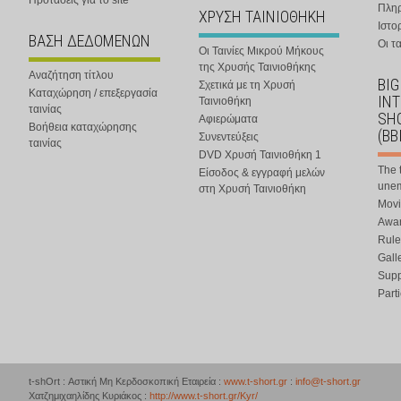
Προτάσεις για το site
Πλη
ΧΡΥΣΗ ΤΑΙΝΙΟΘΗΚΗ
Ιστο
ΒΑΣΗ ΔΕΔΟΜΕΝΩΝ
Οι τα
Οι Ταινίες Μικρού Μήκους
της Χρυσής Ταινιοθήκης
Αναζήτηση τίτλου
BIG
Σχετικά με τη Χρυσή
Καταχώρηση / επεξεργασία
IN
Ταινιοθήκη
ταινίας
SHO
Αφιερώματα
Βοήθεια καταχώρησης
(BB
Συνεντεύξεις
ταινίας
DVD Χρυσή Ταινιοθήκη 1
The 
Είσοδος & εγγραφή μελών
une
στη Χρυσή Ταινιοθήκη
Movi
Awar
Rule
Gall
Supp
Part
t-shOrt : Αστική Μη Κερδοσκοπική Εταιρεία :
www.t-short.gr
:
info@t-short.gr
Χατζημιχαηλίδης Κυριάκος :
http://www.t-short.gr/Kyr/