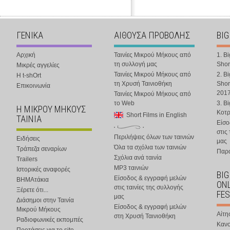
ΓΕΝΙΚΑ
ΑΙΘΟΥΣΑ ΠΡΟΒΟΛΗΣ
BIG
Αρχική
Ταινίες Μικρού Μήκους από
1. B
τη συλλογή μας
Shor
Μικρές αγγελίες
Ταινίες Μικρού Μήκους από
2. B
Η t-shOrt
τη Χρυσή Ταινιοθήκη
Shor
Επικοινωνία
201
Ταινίες Μικρού Μήκους από
το Web
3. B
Η ΜΙΚΡΟΥ ΜΗΚΟΥΣ
Κοτ
Short Films in English
ΤΑΙΝΙΑ
Είσο
στις
Περιλήψεις όλων των ταινιών
Ειδήσεις
μας
Όλα τα σχόλια των ταινιών
Τράπεζα σεναρίων
Παρα
Σχόλια ανά ταινία
Trailers
MP3 ταινιών
Ιστορικές αναφορές
BIG
Είσοδος & εγγραφή μελών
ΒΗΜΑτάκια
ONL
στις ταινίες της συλλογής
Ξέρετε ότι...
FES
μας
Διάσημοι στην Ταινία
Είσοδος & εγγραφή μελών
Μικρού Μήκους
Αίτη
στη Χρυσή Ταινιοθήκη
Ραδιοφωνικές εκπομπές
Κανο