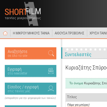
Η ΜΙΚΡΟΥ ΜΗΚΟΥΣ ΤΑΙΝΙΑ
ΑΙΘΟΥΣΑ ΠΡΟΒΟΛΗΣ
ΧΡΥΣΗ ΤΑΙΝ
Αναζητήστε
Συντελεστές
σε όλο το site
Κυριαζάτης Σπύρο
Εγγραφή
στο newsletter
Το όνομα
Κυριαζάτης Σπ
Είσοδος / εγγραφή
στις ταινίες μας
Τίτλος
(απαραίτητο για την ψηφοφορία των ταινιών)
Πάμε για μπύρες!