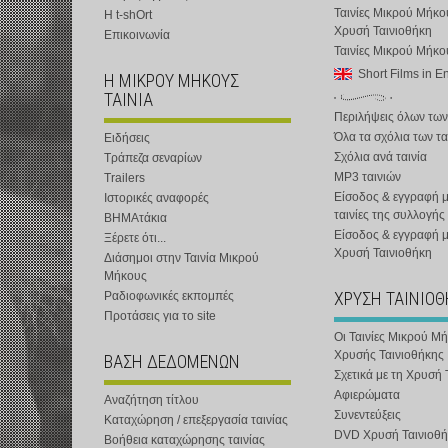
Ταινίες Μικρού Μήκο
Η t-shOrt
Χρυσή Ταινιοθήκη
Επικοινωνία
Ταινίες Μικρού Μήκ
Short Films in E
Η ΜΙΚΡΟΥ ΜΗΚΟΥΣ
ΤΑΙΝΙΑ
Περιλήψεις όλων των
Όλα τα σχόλια των τα
Ειδήσεις
Σχόλια ανά ταινία
Τράπεζα σεναρίων
MP3 ταινιών
Trailers
Είσοδος & εγγραφή μ
Ιστορικές αναφορές
ταινίες της συλλογής
ΒΗΜΑτάκια
Είσοδος & εγγραφή 
Ξέρετε ότι...
Χρυσή Ταινιοθήκη
Διάσημοι στην Ταινία Μικρού
Μήκους
ΧΡΥΣΗ ΤΑΙΝΙΟ
Ραδιοφωνικές εκπομπές
Προτάσεις για το site
Οι Ταινίες Μικρού Μ
Χρυσής Ταινιοθήκης
ΒΑΣΗ ΔΕΔΟΜΕΝΩΝ
Σχετικά με τη Χρυσή 
Αφιερώματα
Αναζήτηση τίτλου
Συνεντεύξεις
Καταχώρηση / επεξεργασία ταινίας
DVD Χρυσή Ταινιοθή
Βοήθεια καταχώρησης ταινίας