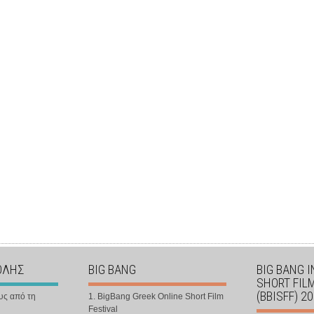
ΟΛΗΣ
BIG BANG
BIG BANG 
SHORT FIL
(BBISFF) 2
υς από τη
1. BigBang Greek Online Short Film
Festival