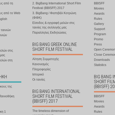
υς από τη
2. BigBang International Short Film
BBISFF
Festival (BBISFF) 2017
Movies
ους από το Web
3. BigBang / Φεστιβάλ Κοτρώνη
Awards
(ΦΦΚ)
Rules
nglish
Είσοδος & εγγραφή μελών στις
Gallery
ταινίες της συλλογής μας
Support
 ταινιών
Παραλληλες Εκδηλώσεις
Program
ινιών
Promo
BIG BANG GREEK ONLINE
Press
SHORT FILM FESTIVAL
Open Ceremo
ελών στις
Close Ceremo
 μας
Αίτηση Συμμετοχής
Downloads
μελών στη
Κανονισμός
Statistics
Πληροφορίες
Ιστορικό
ΘΗΚΗ
BIG BANG 
Οι ταινίες
SHORT FIL
(BBISFF) 2
ήκους της
BIG BANG INTERNATIONAL
SHORT FILM FESTIVAL
Ταινιοθήκη
BBISFF
(BBISFF) 2017
Movies
Awards
The timeless dimension of
κη 1
Rules