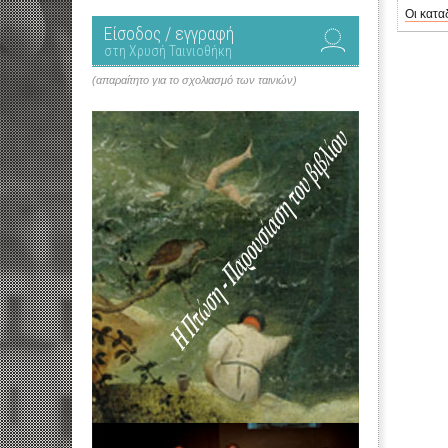
Οι κατα
Είσοδος / εγγραφή
στη Χρυσή Ταινιοθήκη
(απαραίτητο για το σχολιασμό των ταινιών)