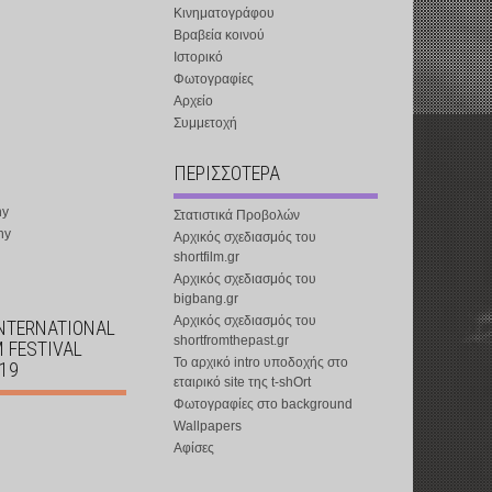
Κινηματογράφου
Βραβεία κοινού
Ιστορικό
Φωτογραφίες
Αρχείο
Συμμετοχή
ΠΕΡΙΣΣΟΤΕΡΑ
ny
Στατιστικά Προβολών
ny
Αρχικός σχεδιασμός του
shortfilm.gr
Αρχικός σχεδιασμός του
bigbang.gr
Αρχικός σχεδιασμός του
INTERNATIONAL
shortfromthepast.gr
M FESTIVAL
Το αρχικό intro υποδοχής στο
019
εταιρικό site της t-shOrt
Φωτογραφίες στο background
Wallpapers
Αφίσες