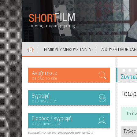
Η ΜΙΚΡΟΥ ΜΗΚΟΥΣ ΤΑΙΝΙΑ
ΑΙΘΟΥΣΑ ΠΡΟΒΟΛΗ
Αναζητήστε
Συντε
σε όλο το site
Γεωρ
Εγγραφή
στο newsletter
Το ό
Είσοδος / εγγραφή
στις ταινίες μας
Τίτλος
(απαραίτητο για την ψηφοφορία των ταινιών)