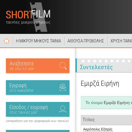
Η ΜΙΚΡΟΥ ΜΗΚΟΥΣ ΤΑΙΝΙΑ
ΑΙΘΟΥΣΑ ΠΡΟΒΟΛΗΣ
ΧΡΥΣΗ ΤΑΙΝ
Αναζητήστε
Συντελεστές
σε όλο το site
Εμιρζά Ειρήνη
Εγγραφή
στο newsletter
Το όνομα
Εμιρζά Ειρήνη
ε
Είσοδος / εγγραφή
στις ταινίες μας
Τίτλος
(απαραίτητο για την ψηφοφορία των ταινιών)
Ακρόπολις Εξπρές