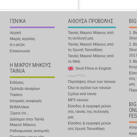
ΓΕΝΙΚΑ
ΑΙΘΟΥΣΑ ΠΡΟΒΟΛΗΣ
BIG
Αρχική
Ταινίες Μικρού Μήκους από
1. B
τη συλλογή μας
Shor
Μικρές αγγελίες
Ταινίες Μικρού Μήκους από
2. B
Η t-shOrt
τη Χρυσή Ταινιοθήκη
Shor
Επικοινωνία
201
Ταινίες Μικρού Μήκους από
το Web
3. B
Η ΜΙΚΡΟΥ ΜΗΚΟΥΣ
Κοτ
Short Films in English
ΤΑΙΝΙΑ
Είσο
στις
Περιλήψεις όλων των ταινιών
Ειδήσεις
μας
Όλα τα σχόλια των ταινιών
Τράπεζα σεναρίων
Παρα
Σχόλια ανά ταινία
Trailers
MP3 ταινιών
Ιστορικές αναφορές
BIG
Είσοδος & εγγραφή μελών
ΒΗΜΑτάκια
ONL
στις ταινίες της συλλογής
Ξέρετε ότι...
FES
μας
Διάσημοι στην Ταινία
Είσοδος & εγγραφή μελών
Μικρού Μήκους
Αίτη
στη Χρυσή Ταινιοθήκη
Ραδιοφωνικές εκπομπές
Κανο