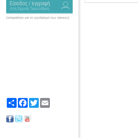
Είσοδος / εγγραφή
στη Χρυσή Ταινιοθήκη
(απαραίτητο για το σχολιασμό των ταινιών)
Share
Facebook
Twitter
Email