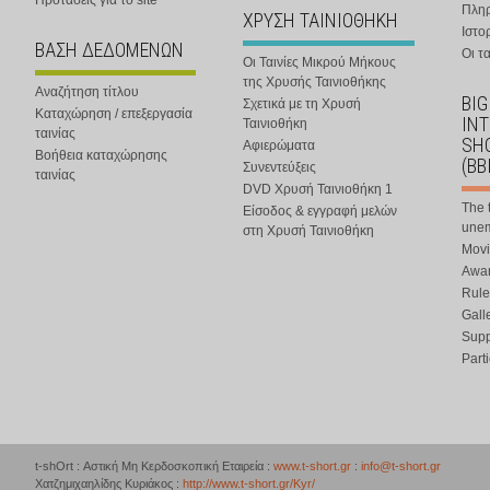
Προτάσεις για το site
Πλη
ΧΡΥΣΗ ΤΑΙΝΙΟΘΗΚΗ
Ιστο
ΒΑΣΗ ΔΕΔΟΜΕΝΩΝ
Οι τα
Οι Ταινίες Μικρού Μήκους
της Χρυσής Ταινιοθήκης
Αναζήτηση τίτλου
BIG
Σχετικά με τη Χρυσή
Καταχώρηση / επεξεργασία
IN
Ταινιοθήκη
ταινίας
SHO
Αφιερώματα
Βοήθεια καταχώρησης
(BB
Συνεντεύξεις
ταινίας
DVD Χρυσή Ταινιοθήκη 1
The 
Είσοδος & εγγραφή μελών
une
στη Χρυσή Ταινιοθήκη
Movi
Awar
Rule
Gall
Supp
Part
t-shOrt : Αστική Μη Κερδοσκοπική Εταιρεία :
www.t-short.gr
:
info@t-short.gr
Χατζημιχαηλίδης Κυριάκος :
http://www.t-short.gr/Kyr/