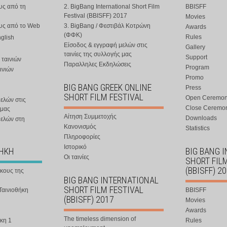
υς από τη
2. BigBang International Short Film
BBISFF
Festival (BBISFF) 2017
Movies
ους από το Web
3. BigBang / Φεστιβάλ Κοτρώνη
Awards
(ΦΦΚ)
Rules
nglish
Είσοδος & εγγραφή μελών στις
Gallery
ταινίες της συλλογής μας
Support
 ταινιών
Παραλληλες Εκδηλώσεις
Program
ινιών
Promo
BIG BANG GREEK ONLINE
Press
SHORT FILM FESTIVAL
Open Ceremo
ελών στις
Close Ceremo
 μας
Αίτηση Συμμετοχής
Downloads
μελών στη
Κανονισμός
Statistics
Πληροφορίες
Ιστορικό
ΘΗΚΗ
BIG BANG 
Οι ταινίες
SHORT FIL
(BBISFF) 2
ήκους της
BIG BANG INTERNATIONAL
SHORT FILM FESTIVAL
Ταινιοθήκη
BBISFF
(BBISFF) 2017
Movies
Awards
The timeless dimension of
κη 1
Rules