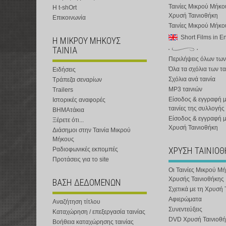
Ταινίες Μικρού Μήκο
Η t-shOrt
Χρυσή Ταινιοθήκη
Επικοινωνία
Ταινίες Μικρού Μήκ
Short Films in E
Η ΜΙΚΡΟΥ ΜΗΚΟΥΣ
ΤΑΙΝΙΑ
Περιλήψεις όλων των
Όλα τα σχόλια των τα
Ειδήσεις
Σχόλια ανά ταινία
Τράπεζα σεναρίων
MP3 ταινιών
Trailers
Είσοδος & εγγραφή μ
Ιστορικές αναφορές
ταινίες της συλλογής
ΒΗΜΑτάκια
Είσοδος & εγγραφή 
Ξέρετε ότι...
Χρυσή Ταινιοθήκη
Διάσημοι στην Ταινία Μικρού
Μήκους
ΧΡΥΣΗ ΤΑΙΝΙΟ
Ραδιοφωνικές εκπομπές
Προτάσεις για το site
Οι Ταινίες Μικρού Μ
Χρυσής Ταινιοθήκης
ΒΑΣΗ ΔΕΔΟΜΕΝΩΝ
Σχετικά με τη Χρυσή 
Αφιερώματα
Αναζήτηση τίτλου
Συνεντεύξεις
Καταχώρηση / επεξεργασία ταινίας
DVD Χρυσή Ταινιοθή
Βοήθεια καταχώρησης ταινίας