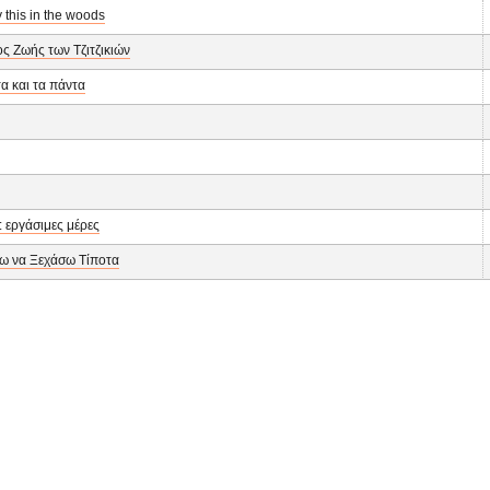
y this in the woods
ς Ζωής των Τζιτζικιών
τα και τα πάντα
: εργάσιμες μέρες
ω να Ξεχάσω Τίποτα