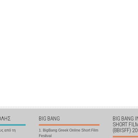
ΟΛΗΣ
BIG BANG
BIG BANG 
SHORT FIL
(BBISFF) 2
υς από τη
1. BigBang Greek Online Short Film
Festival