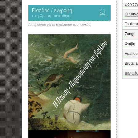
Don’t tr
Είσοδος / εγγραφή
Ο Κύκλο
στη Χρυσή Ταινιοθήκη
Το τίπο
(απαραίτητο για το σχολιασμό των ταινιών)
Zange
Φοίβη
Apallou
Brutalia
Δεν Θέλ