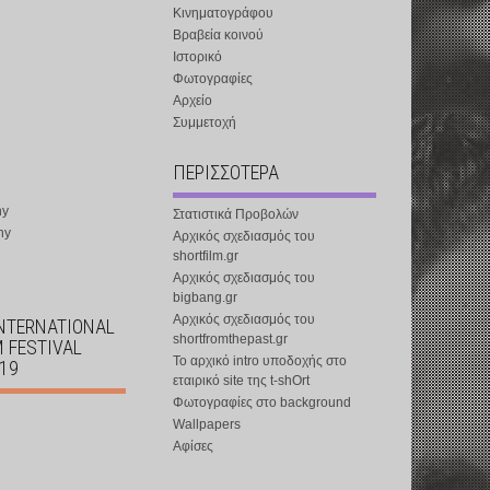
Κινηματογράφου
Βραβεία κοινού
Ιστορικό
Φωτογραφίες
Αρχείο
Συμμετοχή
ΠΕΡΙΣΣΟΤΕΡΑ
ny
Στατιστικά Προβολών
ny
Αρχικός σχεδιασμός του
shortfilm.gr
Αρχικός σχεδιασμός του
bigbang.gr
Αρχικός σχεδιασμός του
INTERNATIONAL
shortfromthepast.gr
M FESTIVAL
Το αρχικό intro υποδοχής στο
019
εταιρικό site της t-shOrt
Φωτογραφίες στο background
Wallpapers
Αφίσες