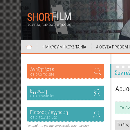
Η ΜΙΚΡΟΥ ΜΗΚΟΥΣ ΤΑΙΝΙΑ
ΑΙΘΟΥΣΑ ΠΡΟΒΟΛΗ
Αναζητήστε
Συντε
σε όλο το site
Αρμά
Εγγραφή
στο newsletter
Το ό
Είσοδος / εγγραφή
στις ταινίες μας
Τίτλος
(απαραίτητο για την ψηφοφορία των ταινιών)