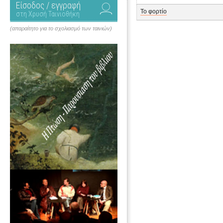
Είσοδος / εγγραφή
Το φορτίο
στη Χρυσή Ταινιοθήκη
(απαραίτητο για το σχολιασμό των ταινιών)