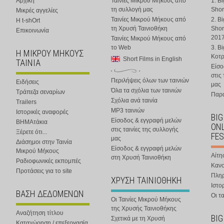
Αρχική
Ταινίες Μικρού Μήκους από
1. B
τη συλλογή μας
Shor
Μικρές αγγελίες
Ταινίες Μικρού Μήκους από
2. B
Η t-shOrt
τη Χρυσή Ταινιοθήκη
Shor
Επικοινωνία
201
Ταινίες Μικρού Μήκους από
το Web
3. B
Η ΜΙΚΡΟΥ ΜΗΚΟΥΣ
Κοτ
Short Films in English
ΤΑΙΝΙΑ
Είσο
στις
Περιλήψεις όλων των ταινιών
Ειδήσεις
μας
Όλα τα σχόλια των ταινιών
Τράπεζα σεναρίων
Παρα
Σχόλια ανά ταινία
Trailers
MP3 ταινιών
Ιστορικές αναφορές
BIG
Είσοδος & εγγραφή μελών
ΒΗΜΑτάκια
ONL
στις ταινίες της συλλογής
Ξέρετε ότι...
FES
μας
Διάσημοι στην Ταινία
Είσοδος & εγγραφή μελών
Μικρού Μήκους
Αίτη
στη Χρυσή Ταινιοθήκη
Ραδιοφωνικές εκπομπές
Κανο
Προτάσεις για το site
Πλη
ΧΡΥΣΗ ΤΑΙΝΙΟΘΗΚΗ
Ιστο
ΒΑΣΗ ΔΕΔΟΜΕΝΩΝ
Οι τα
Οι Ταινίες Μικρού Μήκους
της Χρυσής Ταινιοθήκης
Αναζήτηση τίτλου
BIG
Σχετικά με τη Χρυσή
Καταχώρηση / επεξεργασία