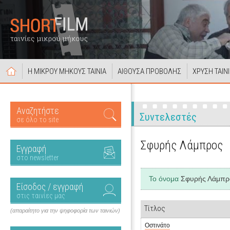
Η ΜΙΚΡΟΥ ΜΗΚΟΥΣ ΤΑΙΝΙΑ
ΑΙΘΟΥΣΑ ΠΡΟΒΟΛΗΣ
ΧΡΥΣΗ ΤΑΙΝ
Αναζητήστε
Συντελεστές
σε όλο το site
Σφυρής Λάμπρος
Εγγραφή
στο newsletter
Το όνομα
Σφυρής Λάμπρ
Είσοδος / εγγραφή
στις ταινίες μας
Τίτλος
(απαραίτητο για την ψηφοφορία των ταινιών)
Οστινάτο