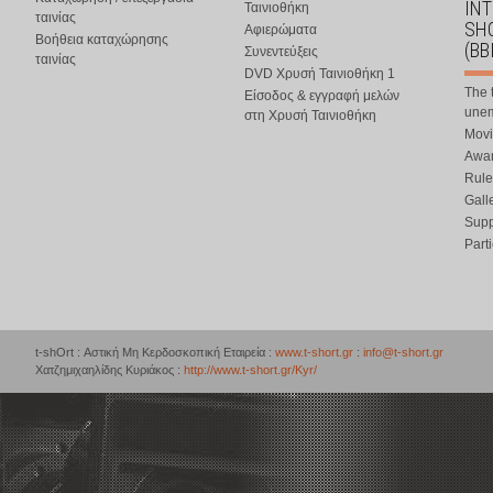
IN
Ταινιοθήκη
ταινίας
SHO
Αφιερώματα
Βοήθεια καταχώρησης
(BB
Συνεντεύξεις
ταινίας
DVD Χρυσή Ταινιοθήκη 1
The 
Είσοδος & εγγραφή μελών
une
στη Χρυσή Ταινιοθήκη
Movi
Awar
Rule
Gall
Supp
Part
t-shOrt : Αστική Μη Κερδοσκοπική Εταιρεία :
www.t-short.gr
:
info@t-short.gr
Χατζημιχαηλίδης Κυριάκος :
http://www.t-short.gr/Kyr/