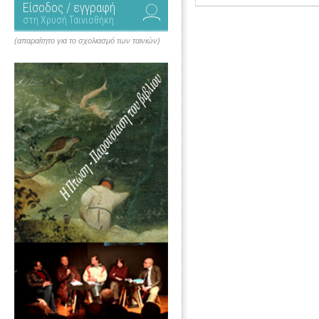
Είσοδος / εγγραφή
στη Χρυσή Ταινιοθήκη
(απαραίτητο για το σχολιασμό των ταινιών)