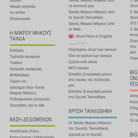
Αρχική
Ταινίες Μικρού Μήκους από
1. B
τη συλλογή μας
Shor
Μικρές αγγελίες
Ταινίες Μικρού Μήκους από
2. B
Η t-shOrt
τη Χρυσή Ταινιοθήκη
Shor
Επικοινωνία
201
Ταινίες Μικρού Μήκους από
το Web
3. B
Η ΜΙΚΡΟΥ ΜΗΚΟΥΣ
Κοτ
Short Films in English
ΤΑΙΝΙΑ
Είσο
στις
Περιλήψεις όλων των ταινιών
Ειδήσεις
μας
Όλα τα σχόλια των ταινιών
Τράπεζα σεναρίων
Παρα
Σχόλια ανά ταινία
Trailers
MP3 ταινιών
Ιστορικές αναφορές
BIG
Είσοδος & εγγραφή μελών
ΒΗΜΑτάκια
ONL
στις ταινίες της συλλογής
Ξέρετε ότι...
FES
μας
Διάσημοι στην Ταινία
Είσοδος & εγγραφή μελών
Μικρού Μήκους
Αίτη
στη Χρυσή Ταινιοθήκη
Ραδιοφωνικές εκπομπές
Κανο
Προτάσεις για το site
Πλη
ΧΡΥΣΗ ΤΑΙΝΙΟΘΗΚΗ
Ιστο
ΒΑΣΗ ΔΕΔΟΜΕΝΩΝ
Οι τα
Οι Ταινίες Μικρού Μήκους
της Χρυσής Ταινιοθήκης
Αναζήτηση τίτλου
BIG
Σχετικά με τη Χρυσή
Καταχώρηση / επεξεργασία