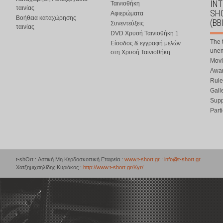
IN
Ταινιοθήκη
ταινίας
SHO
Αφιερώματα
Βοήθεια καταχώρησης
(BB
Συνεντεύξεις
ταινίας
DVD Χρυσή Ταινιοθήκη 1
The 
Είσοδος & εγγραφή μελών
une
στη Χρυσή Ταινιοθήκη
Movi
Awar
Rule
Gall
Supp
Part
t-shOrt : Αστική Μη Κερδοσκοπική Εταιρεία :
www.t-short.gr
:
info@t-short.gr
Χατζημιχαηλίδης Κυριάκος :
http://www.t-short.gr/Kyr/