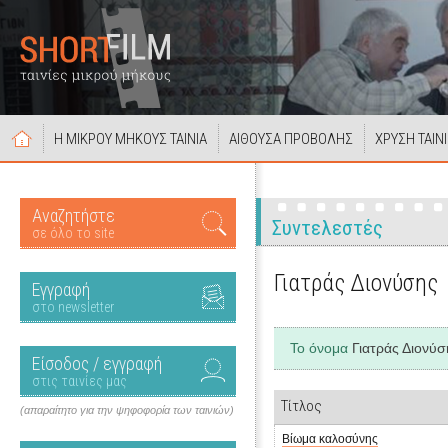
Η ΜΙΚΡΟΥ ΜΗΚΟΥΣ ΤΑΙΝΙΑ
ΑΙΘΟΥΣΑ ΠΡΟΒΟΛΗΣ
ΧΡΥΣΗ ΤΑΙΝ
Αναζητήστε
Συντελεστές
σε όλο το site
Γιατράς Διονύσης
Εγγραφή
στο newsletter
Το όνομα
Γιατράς Διονύσ
Είσοδος / εγγραφή
στις ταινίες μας
Τίτλος
(απαραίτητο για την ψηφοφορία των ταινιών)
Βίωμα καλοσύνης