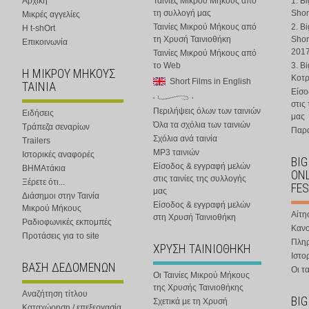
Αρχική
Ταινίες Μικρού Μήκους από
1. B
τη συλλογή μας
Shor
Μικρές αγγελίες
Ταινίες Μικρού Μήκους από
2. B
Η t-shOrt
τη Χρυσή Ταινιοθήκη
Shor
Επικοινωνία
201
Ταινίες Μικρού Μήκους από
το Web
3. B
Η ΜΙΚΡΟΥ ΜΗΚΟΥΣ
Κοτ
Short Films in English
ΤΑΙΝΙΑ
Είσο
στις
Περιλήψεις όλων των ταινιών
Ειδήσεις
μας
Όλα τα σχόλια των ταινιών
Τράπεζα σεναρίων
Παρα
Σχόλια ανά ταινία
Trailers
MP3 ταινιών
Ιστορικές αναφορές
BIG
Είσοδος & εγγραφή μελών
ΒΗΜΑτάκια
ONL
στις ταινίες της συλλογής
Ξέρετε ότι...
FES
μας
Διάσημοι στην Ταινία
Είσοδος & εγγραφή μελών
Μικρού Μήκους
Αίτη
στη Χρυσή Ταινιοθήκη
Ραδιοφωνικές εκπομπές
Κανο
Προτάσεις για το site
Πλη
ΧΡΥΣΗ ΤΑΙΝΙΟΘΗΚΗ
Ιστο
ΒΑΣΗ ΔΕΔΟΜΕΝΩΝ
Οι τα
Οι Ταινίες Μικρού Μήκους
της Χρυσής Ταινιοθήκης
Αναζήτηση τίτλου
BIG
Σχετικά με τη Χρυσή
Καταχώρηση / επεξεργασία