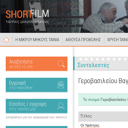
Η ΜΙΚΡΟΥ ΜΗΚΟΥΣ ΤΑΙΝΙΑ
ΑΙΘΟΥΣΑ ΠΡΟΒΟΛΗΣ
ΧΡΥΣΗ ΤΑΙΝ
Αναζητήστε
Συντελεστές
σε όλο το site
Γεροβασιλείου Βα
Εγγραφή
στο newsletter
Το όνομα
Γεροβασιλείου
Είσοδος / εγγραφή
στις ταινίες μας
Τίτλος
(απαραίτητο για την ψηφοφορία των ταινιών)
Οι Υφάντρες