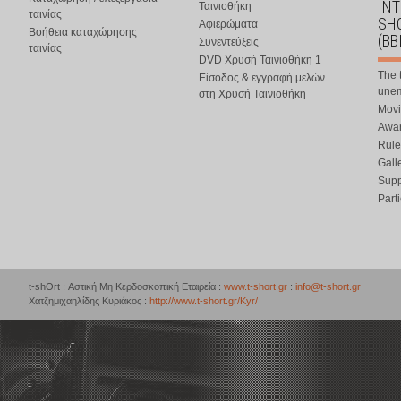
IN
Ταινιοθήκη
ταινίας
SHO
Αφιερώματα
Βοήθεια καταχώρησης
(BB
Συνεντεύξεις
ταινίας
DVD Χρυσή Ταινιοθήκη 1
The 
Είσοδος & εγγραφή μελών
une
στη Χρυσή Ταινιοθήκη
Movi
Awar
Rule
Gall
Supp
Part
t-shOrt : Αστική Μη Κερδοσκοπική Εταιρεία :
www.t-short.gr
:
info@t-short.gr
Χατζημιχαηλίδης Κυριάκος :
http://www.t-short.gr/Kyr/