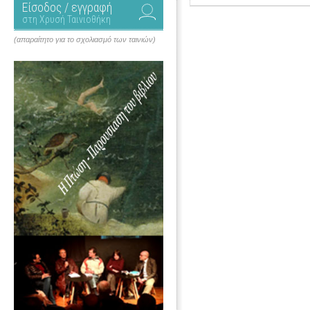
Είσοδος / εγγραφή
στη Χρυσή Ταινιοθήκη
(απαραίτητο για το σχολιασμό των ταινιών)