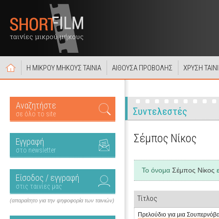
Η ΜΙΚΡΟΥ ΜΗΚΟΥΣ ΤΑΙΝΙΑ
ΑΙΘΟΥΣΑ ΠΡΟΒΟΛΗΣ
ΧΡΥΣΗ ΤΑΙΝ
Αναζητήστε
Συντελεστές
σε όλο το site
Σέμπος Νίκος
Εγγραφή
στο newsletter
Το όνομα
Σέμπος Νίκος
ε
Είσοδος / εγγραφή
στις ταινίες μας
Τίτλος
(απαραίτητο για την ψηφοφορία των ταινιών)
Πρελούδιο για μια Σουπερνόβ