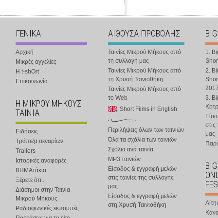
ΓΕΝΙΚΑ
ΑΙΘΟΥΣΑ ΠΡΟΒΟΛΗΣ
BIG
Αρχική
Ταινίες Μικρού Μήκους από
1. B
τη συλλογή μας
Shor
Μικρές αγγελίες
Ταινίες Μικρού Μήκους από
2. B
Η t-shOrt
τη Χρυσή Ταινιοθήκη
Shor
Επικοινωνία
201
Ταινίες Μικρού Μήκους από
το Web
3. B
Η ΜΙΚΡΟΥ ΜΗΚΟΥΣ
Κοτ
Short Films in English
ΤΑΙΝΙΑ
Είσο
στις
Περιλήψεις όλων των ταινιών
Ειδήσεις
μας
Όλα τα σχόλια των ταινιών
Τράπεζα σεναρίων
Παρα
Σχόλια ανά ταινία
Trailers
MP3 ταινιών
Ιστορικές αναφορές
BIG
Είσοδος & εγγραφή μελών
ΒΗΜΑτάκια
ONL
στις ταινίες της συλλογής
Ξέρετε ότι...
FES
μας
Διάσημοι στην Ταινία
Είσοδος & εγγραφή μελών
Μικρού Μήκους
Αίτη
στη Χρυσή Ταινιοθήκη
Ραδιοφωνικές εκπομπές
Κανο