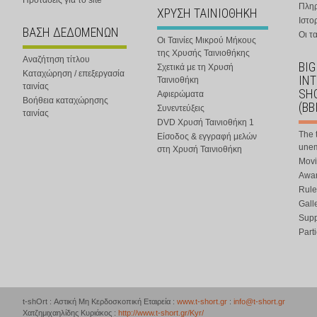
Προτάσεις για το site
Πλη
ΧΡΥΣΗ ΤΑΙΝΙΟΘΗΚΗ
Ιστο
ΒΑΣΗ ΔΕΔΟΜΕΝΩΝ
Οι τα
Οι Ταινίες Μικρού Μήκους
της Χρυσής Ταινιοθήκης
Αναζήτηση τίτλου
BIG
Σχετικά με τη Χρυσή
Καταχώρηση / επεξεργασία
IN
Ταινιοθήκη
ταινίας
SHO
Αφιερώματα
Βοήθεια καταχώρησης
(BB
Συνεντεύξεις
ταινίας
DVD Χρυσή Ταινιοθήκη 1
The 
Είσοδος & εγγραφή μελών
une
στη Χρυσή Ταινιοθήκη
Movi
Awar
Rule
Gall
Supp
Part
t-shOrt : Αστική Μη Κερδοσκοπική Εταιρεία :
www.t-short.gr
:
info@t-short.gr
Χατζημιχαηλίδης Κυριάκος :
http://www.t-short.gr/Kyr/