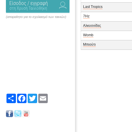
Είσοδος / εγγραφή
Last Tropics
στη Χρυσή Ταινιοθήκη
7Hz
(απαραίτητο για το σχολιασμό των ταινιών)
Αλκυονίδες
Womb
Μπιούτι
Share
Facebook
Twitter
Email