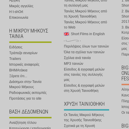
Αρχική
Ταινίες Μικρού Μήκους από
1. B
τη συλλογή μας
Shor
Μικρές αγγελίες
Ταινίες Μικρού Μήκους από
2. B
Η t-shOrt
τη Χρυσή Ταινιοθήκη
Shor
Επικοινωνία
201
Ταινίες Μικρού Μήκους από
το Web
3. B
Η ΜΙΚΡΟΥ ΜΗΚΟΥΣ
Κοτ
Short Films in English
ΤΑΙΝΙΑ
Είσο
στις
Περιλήψεις όλων των ταινιών
Ειδήσεις
μας
Όλα τα σχόλια των ταινιών
Τράπεζα σεναρίων
Παρα
Σχόλια ανά ταινία
Trailers
MP3 ταινιών
Ιστορικές αναφορές
BIG
Είσοδος & εγγραφή μελών
ΒΗΜΑτάκια
ONL
στις ταινίες της συλλογής
Ξέρετε ότι...
FES
μας
Διάσημοι στην Ταινία
Είσοδος & εγγραφή μελών
Μικρού Μήκους
Αίτη
στη Χρυσή Ταινιοθήκη
Ραδιοφωνικές εκπομπές
Κανο
Προτάσεις για το site
Πλη
ΧΡΥΣΗ ΤΑΙΝΙΟΘΗΚΗ
Ιστο
ΒΑΣΗ ΔΕΔΟΜΕΝΩΝ
Οι τα
Οι Ταινίες Μικρού Μήκους
της Χρυσής Ταινιοθήκης
Αναζήτηση τίτλου
BIG
Σχετικά με τη Χρυσή
Καταχώρηση / επεξεργασία