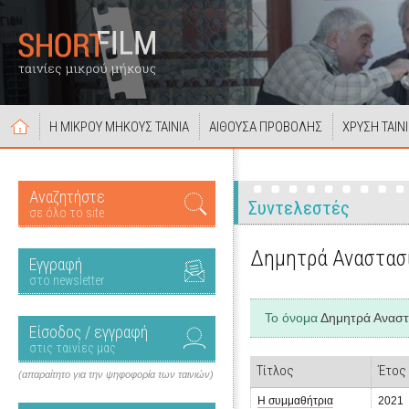
Η ΜΙΚΡΟΥ ΜΗΚΟΥΣ ΤΑΙΝΙΑ
ΑΙΘΟΥΣΑ ΠΡΟΒΟΛΗΣ
ΧΡΥΣΗ ΤΑΙΝ
Αναζητήστε
Συντελεστές
σε όλο το site
Δημητρά Αναστασ
Εγγραφή
στο newsletter
Το όνομα
Δημητρά Αναστ
Είσοδος / εγγραφή
στις ταινίες μας
Τίτλος
Έτος
(απαραίτητο για την ψηφοφορία των ταινιών)
Η συμμαθήτρια
2021