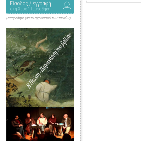
Είσοδος / εγγραφή
στη Χρυσή Ταινιοθήκη
(απαραίτητο για το σχολιασμό των ταινιών)