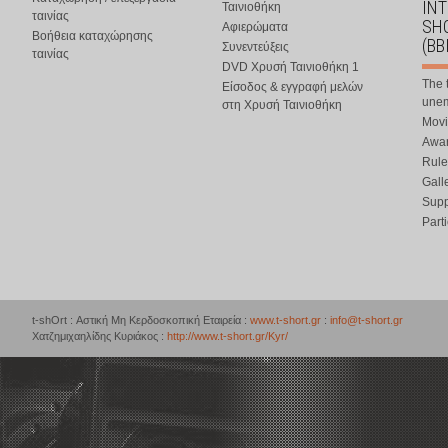
IN
Ταινιοθήκη
ταινίας
SHO
Αφιερώματα
Βοήθεια καταχώρησης
(BB
Συνεντεύξεις
ταινίας
DVD Χρυσή Ταινιοθήκη 1
The 
Είσοδος & εγγραφή μελών
une
στη Χρυσή Ταινιοθήκη
Movi
Awar
Rule
Gall
Supp
Part
t-shOrt : Αστική Μη Κερδοσκοπική Εταιρεία :
www.t-short.gr
:
info@t-short.gr
Χατζημιχαηλίδης Κυριάκος :
http://www.t-short.gr/Kyr/