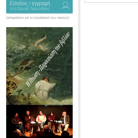
Είσοδος / εγγραφή
στη Χρυσή Ταινιοθήκη
(απαραίτητο για το σχολιασμό των ταινιών)