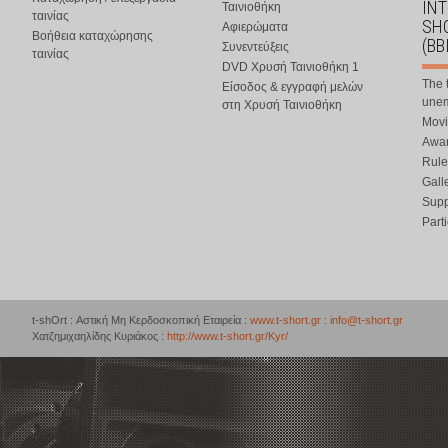
IN
Ταινιοθήκη
ταινίας
SHO
Αφιερώματα
Βοήθεια καταχώρησης
(BB
Συνεντεύξεις
ταινίας
DVD Χρυσή Ταινιοθήκη 1
The 
Είσοδος & εγγραφή μελών
une
στη Χρυσή Ταινιοθήκη
Movi
Awar
Rule
Gall
Supp
Part
t-shOrt : Αστική Μη Κερδοσκοπική Εταιρεία :
www.t-short.gr
:
info@t-short.gr
Χατζημιχαηλίδης Κυριάκος :
http://www.t-short.gr/Kyr/