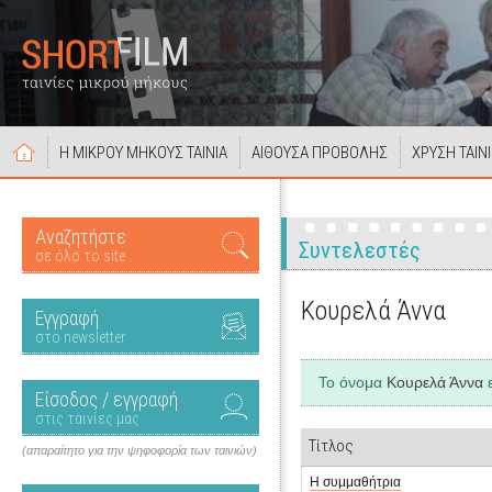
Η ΜΙΚΡΟΥ ΜΗΚΟΥΣ ΤΑΙΝΙΑ
ΑΙΘΟΥΣΑ ΠΡΟΒΟΛΗΣ
ΧΡΥΣΗ ΤΑΙΝ
Αναζητήστε
Συντελεστές
σε όλο το site
Κουρελά Άννα
Εγγραφή
στο newsletter
Το όνομα
Κουρελά Άννα
ε
Είσοδος / εγγραφή
στις ταινίες μας
Τίτλος
(απαραίτητο για την ψηφοφορία των ταινιών)
Η συμμαθήτρια