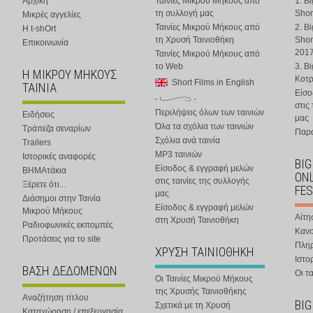
Αρχική
Ταινίες Μικρού Μήκους από
1. B
τη συλλογή μας
Shor
Μικρές αγγελίες
Ταινίες Μικρού Μήκους από
2. B
Η t-shOrt
τη Χρυσή Ταινιοθήκη
Shor
Επικοινωνία
201
Ταινίες Μικρού Μήκους από
το Web
3. B
Η ΜΙΚΡΟΥ ΜΗΚΟΥΣ
Κοτ
Short Films in English
ΤΑΙΝΙΑ
Είσο
στις
Περιλήψεις όλων των ταινιών
Ειδήσεις
μας
Όλα τα σχόλια των ταινιών
Τράπεζα σεναρίων
Παρα
Σχόλια ανά ταινία
Trailers
MP3 ταινιών
Ιστορικές αναφορές
BIG
Είσοδος & εγγραφή μελών
ΒΗΜΑτάκια
ONL
στις ταινίες της συλλογής
Ξέρετε ότι...
FES
μας
Διάσημοι στην Ταινία
Είσοδος & εγγραφή μελών
Μικρού Μήκους
Αίτη
στη Χρυσή Ταινιοθήκη
Ραδιοφωνικές εκπομπές
Κανο
Προτάσεις για το site
Πλη
ΧΡΥΣΗ ΤΑΙΝΙΟΘΗΚΗ
Ιστο
ΒΑΣΗ ΔΕΔΟΜΕΝΩΝ
Οι τα
Οι Ταινίες Μικρού Μήκους
της Χρυσής Ταινιοθήκης
Αναζήτηση τίτλου
BIG
Σχετικά με τη Χρυσή
Καταχώρηση / επεξεργασία