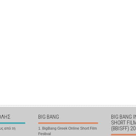
ΟΛΗΣ
BIG BANG
BIG BANG 
SHORT FIL
(BBISFF) 2
υς από τη
1. BigBang Greek Online Short Film
Festival