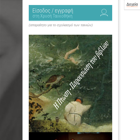
Δοχεία
Είσοδος / εγγραφή
στη Χρυσή Ταινιοθήκη
(απαραίτητο για το σχολιασμό των ταινιών)