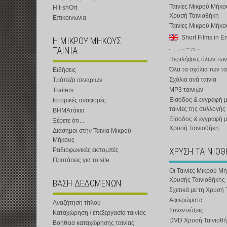
Ταινίες Μικρού Μήκο
Η t-shOrt
Χρυσή Ταινιοθήκη
Επικοινωνία
Ταινίες Μικρού Μήκ
Short Films in E
Η ΜΙΚΡΟΥ ΜΗΚΟΥΣ
ΤΑΙΝΙΑ
Περιλήψεις όλων των
Όλα τα σχόλια των τα
Ειδήσεις
Σχόλια ανά ταινία
Τράπεζα σεναρίων
MP3 ταινιών
Trailers
Είσοδος & εγγραφή μ
Ιστορικές αναφορές
ταινίες της συλλογής
ΒΗΜΑτάκια
Είσοδος & εγγραφή 
Ξέρετε ότι...
Χρυσή Ταινιοθήκη
Διάσημοι στην Ταινία Μικρού
Μήκους
ΧΡΥΣΗ ΤΑΙΝΙΟ
Ραδιοφωνικές εκπομπές
Προτάσεις για το site
Οι Ταινίες Μικρού Μ
Χρυσής Ταινιοθήκης
ΒΑΣΗ ΔΕΔΟΜΕΝΩΝ
Σχετικά με τη Χρυσή 
Αφιερώματα
Αναζήτηση τίτλου
Συνεντεύξεις
Καταχώρηση / επεξεργασία ταινίας
DVD Χρυσή Ταινιοθή
Βοήθεια καταχώρησης ταινίας