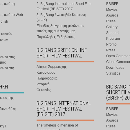
υς από τη
2. BigBang International Short Film
BBISFF
Festival (BBISFF) 2017
Movies
ους από το Web
3. BigBang / Φεστιβάλ Κοτρώνη
Awards
(ΦΦΚ)
Rules
nglish
Είσοδος & εγγραφή μελών στις
Gallery
ταινίες της συλλογής μας
Support
 ταινιών
Παραλληλες Εκδηλώσεις
Program
ινιών
Promo
BIG BANG GREEK ONLINE
Press
SHORT FILM FESTIVAL
Open Ceremo
ελών στις
Close Ceremo
 μας
Αίτηση Συμμετοχής
Downloads
μελών στη
Κανονισμός
Statistics
Πληροφορίες
Ιστορικό
ΘΗΚΗ
BIG BANG 
Οι ταινίες
SHORT FIL
(BBISFF) 2
ήκους της
BIG BANG INTERNATIONAL
SHORT FILM FESTIVAL
Ταινιοθήκη
BBISFF
(BBISFF) 2017
Movies
Awards
The timeless dimension of
κη 1
Rules