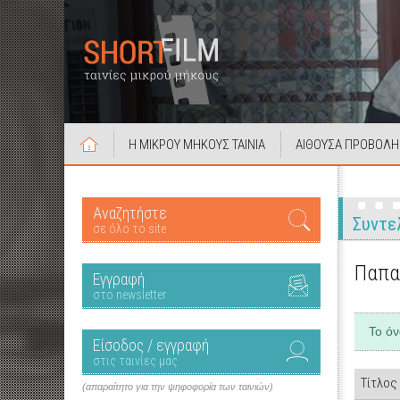
Η ΜΙΚΡΟΥ ΜΗΚΟΥΣ ΤΑΙΝΙΑ
ΑΙΘΟΥΣΑ ΠΡΟΒΟΛΗ
Αναζητήστε
Συντε
σε όλο το site
Παπα
Εγγραφή
στο newsletter
Το ό
Είσοδος / εγγραφή
στις ταινίες μας
Τίτλος
(απαραίτητο για την ψηφοφορία των ταινιών)