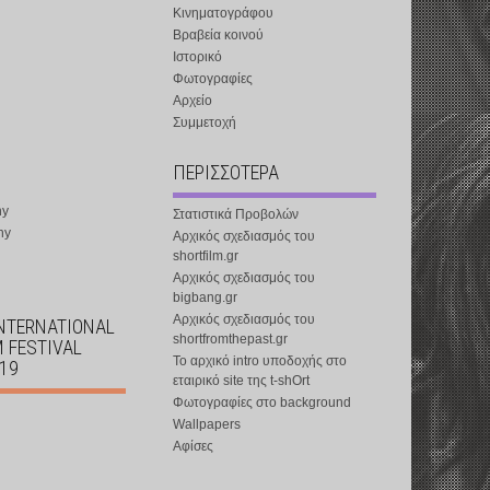
Κινηματογράφου
Βραβεία κοινού
Ιστορικό
Φωτογραφίες
Αρχείο
Συμμετοχή
ΠΕΡΙΣΣΟΤΕΡΑ
ny
Στατιστικά Προβολών
ny
Αρχικός σχεδιασμός του
shortfilm.gr
Αρχικός σχεδιασμός του
bigbang.gr
Αρχικός σχεδιασμός του
INTERNATIONAL
shortfromthepast.gr
M FESTIVAL
Το αρχικό intro υποδοχής στο
019
εταιρικό site της t-shOrt
Φωτογραφίες στο background
Wallpapers
Αφίσες