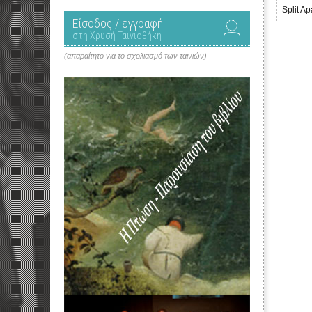
Split Ap
Είσοδος / εγγραφή
στη Χρυσή Ταινιοθήκη
(απαραίτητο για το σχολιασμό των ταινιών)