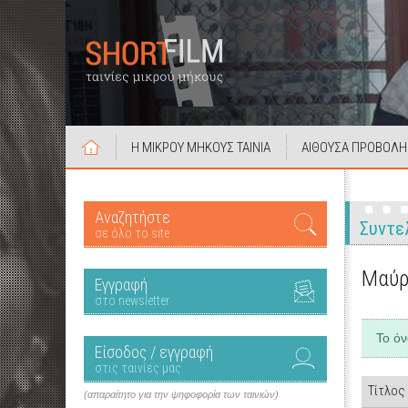
Η ΜΙΚΡΟΥ ΜΗΚΟΥΣ ΤΑΙΝΙΑ
ΑΙΘΟΥΣΑ ΠΡΟΒΟΛΗ
Αναζητήστε
Συντε
σε όλο το site
Μαύρ
Εγγραφή
στο newsletter
Το ό
Είσοδος / εγγραφή
στις ταινίες μας
Τίτλος
(απαραίτητο για την ψηφοφορία των ταινιών)