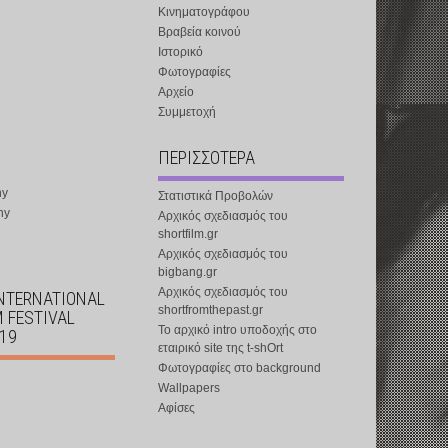
Κινηματογράφου
Βραβεία κοινού
Ιστορικό
Φωτογραφίες
Αρχείο
Συμμετοχή
ΠΕΡΙΣΣΟΤΕΡΑ
ny
Στατιστικά Προβολών
ny
Αρχικός σχεδιασμός του
shortfilm.gr
Αρχικός σχεδιασμός του
bigbang.gr
Αρχικός σχεδιασμός του
INTERNATIONAL
shortfromthepast.gr
M FESTIVAL
Το αρχικό intro υποδοχής στο
019
εταιρικό site της t-shOrt
Φωτογραφίες στο background
Wallpapers
Αφίσες