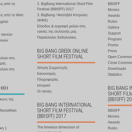
υς από τη
2. BigBang International Short Film
BBISFF
Festival (BBISFF) 2017
Movies
ους από το Web
3. BigBang / Φεστιβάλ Κοτρώνη
Awards
(ΦΦΚ)
Rules
nglish
Είσοδος & εγγραφή μελών στις
Gallery
ταινίες της συλλογής μας
Support
 ταινιών
Παραλληλες Εκδηλώσεις
Program
ινιών
Promo
BIG BANG GREEK ONLINE
Press
SHORT FILM FESTIVAL
Open Ceremo
ελών στις
Close Ceremo
 μας
Αίτηση Συμμετοχής
Downloads
μελών στη
Κανονισμός
Statistics
Πληροφορίες
Ιστορικό
ΘΗΚΗ
BIG BANG 
Οι ταινίες
SHORT FIL
(BBISFF) 2
ήκους της
BIG BANG INTERNATIONAL
SHORT FILM FESTIVAL
Ταινιοθήκη
BBISFF
(BBISFF) 2017
Movies
Awards
The timeless dimension of
κη 1
Rules