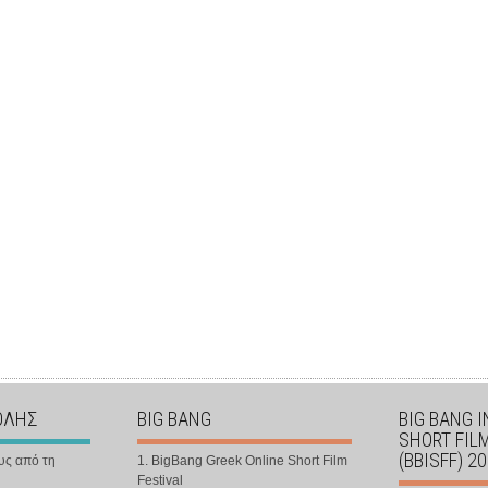
ΟΛΗΣ
BIG BANG
BIG BANG 
SHORT FIL
(BBISFF) 2
υς από τη
1. BigBang Greek Online Short Film
Festival