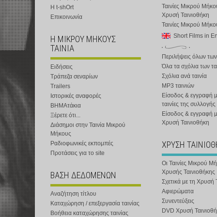
Ταινίες Μικρού Μήκο
Η t-shOrt
Χρυσή Ταινιοθήκη
Επικοινωνία
Ταινίες Μικρού Μήκ
Short Films in E
Η ΜΙΚΡΟΥ ΜΗΚΟΥΣ
ΤΑΙΝΙΑ
Περιλήψεις όλων των
Όλα τα σχόλια των τα
Ειδήσεις
Σχόλια ανά ταινία
Τράπεζα σεναρίων
MP3 ταινιών
Trailers
Είσοδος & εγγραφή μ
Ιστορικές αναφορές
ταινίες της συλλογής
ΒΗΜΑτάκια
Είσοδος & εγγραφή 
Ξέρετε ότι...
Χρυσή Ταινιοθήκη
Διάσημοι στην Ταινία Μικρού
Μήκους
ΧΡΥΣΗ ΤΑΙΝΙΟ
Ραδιοφωνικές εκπομπές
Προτάσεις για το site
Οι Ταινίες Μικρού Μ
Χρυσής Ταινιοθήκης
ΒΑΣΗ ΔΕΔΟΜΕΝΩΝ
Σχετικά με τη Χρυσή 
Αφιερώματα
Αναζήτηση τίτλου
Συνεντεύξεις
Καταχώρηση / επεξεργασία ταινίας
DVD Χρυσή Ταινιοθή
Βοήθεια καταχώρησης ταινίας