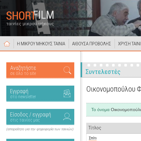
Η ΜΙΚΡΟΥ ΜΗΚΟΥΣ ΤΑΙΝΙΑ
ΑΙΘΟΥΣΑ ΠΡΟΒΟΛΗΣ
ΧΡΥΣΗ ΤΑΙΝ
Αναζητήστε
Συντελεστές
σε όλο το site
Οικονομοπούλου 
Εγγραφή
στο newsletter
Το όνομα
Οικονομοπούλ
Είσοδος / εγγραφή
στις ταινίες μας
Τίτλος
(απαραίτητο για την ψηφοφορία των ταινιών)
Σπίτι