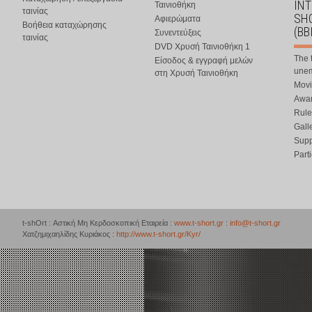
IN
Ταινιοθήκη
ταινίας
SHO
Αφιερώματα
Βοήθεια καταχώρησης
(BB
Συνεντεύξεις
ταινίας
DVD Χρυσή Ταινιοθήκη 1
The 
Είσοδος & εγγραφή μελών
une
στη Χρυσή Ταινιοθήκη
Movi
Awar
Rule
Gall
Supp
Part
t-shOrt : Αστική Μη Κερδοσκοπική Εταιρεία :
www.t-short.gr
:
info@t-short.gr
Χατζημιχαηλίδης Κυριάκος :
http://www.t-short.gr/Kyr/