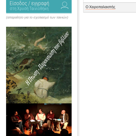
Είσοδος / εγγραφή
Ο Χειροπαλαιστής
στη Χρυσή Ταινιοθήκη
(απαραίτητο για το σχολιασμό των ταινιών)