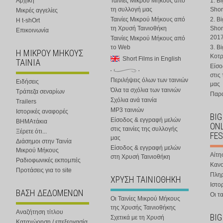
Αρχική
Ταινίες Μικρού Μήκους από
1. B
τη συλλογή μας
Shor
Μικρές αγγελίες
Ταινίες Μικρού Μήκους από
2. B
Η t-shOrt
τη Χρυσή Ταινιοθήκη
Shor
Επικοινωνία
201
Ταινίες Μικρού Μήκους από
το Web
3. B
Η ΜΙΚΡΟΥ ΜΗΚΟΥΣ
Κοτ
Short Films in English
ΤΑΙΝΙΑ
Είσο
στις
Περιλήψεις όλων των ταινιών
Ειδήσεις
μας
Όλα τα σχόλια των ταινιών
Τράπεζα σεναρίων
Παρα
Σχόλια ανά ταινία
Trailers
MP3 ταινιών
Ιστορικές αναφορές
BIG
Είσοδος & εγγραφή μελών
ΒΗΜΑτάκια
ONL
στις ταινίες της συλλογής
Ξέρετε ότι...
FES
μας
Διάσημοι στην Ταινία
Είσοδος & εγγραφή μελών
Μικρού Μήκους
Αίτη
στη Χρυσή Ταινιοθήκη
Ραδιοφωνικές εκπομπές
Κανο
Προτάσεις για το site
Πλη
ΧΡΥΣΗ ΤΑΙΝΙΟΘΗΚΗ
Ιστο
ΒΑΣΗ ΔΕΔΟΜΕΝΩΝ
Οι τα
Οι Ταινίες Μικρού Μήκους
της Χρυσής Ταινιοθήκης
Αναζήτηση τίτλου
BIG
Σχετικά με τη Χρυσή
Καταχώρηση / επεξεργασία