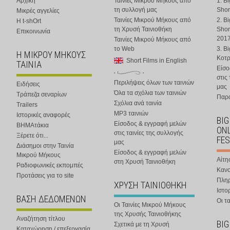
Αρχική
Ταινίες Μικρού Μήκους από
1. B
τη συλλογή μας
Shor
Μικρές αγγελίες
Ταινίες Μικρού Μήκους από
2. B
Η t-shOrt
τη Χρυσή Ταινιοθήκη
Shor
Επικοινωνία
201
Ταινίες Μικρού Μήκους από
το Web
3. B
Η ΜΙΚΡΟΥ ΜΗΚΟΥΣ
Κοτ
Short Films in English
ΤΑΙΝΙΑ
Είσο
στις
Περιλήψεις όλων των ταινιών
Ειδήσεις
μας
Όλα τα σχόλια των ταινιών
Τράπεζα σεναρίων
Παρα
Σχόλια ανά ταινία
Trailers
MP3 ταινιών
Ιστορικές αναφορές
BIG
Είσοδος & εγγραφή μελών
ΒΗΜΑτάκια
ONL
στις ταινίες της συλλογής
Ξέρετε ότι...
FES
μας
Διάσημοι στην Ταινία
Είσοδος & εγγραφή μελών
Μικρού Μήκους
Αίτη
στη Χρυσή Ταινιοθήκη
Ραδιοφωνικές εκπομπές
Κανο
Προτάσεις για το site
Πλη
ΧΡΥΣΗ ΤΑΙΝΙΟΘΗΚΗ
Ιστο
ΒΑΣΗ ΔΕΔΟΜΕΝΩΝ
Οι τα
Οι Ταινίες Μικρού Μήκους
της Χρυσής Ταινιοθήκης
Αναζήτηση τίτλου
BIG
Σχετικά με τη Χρυσή
Καταχώρηση / επεξεργασία