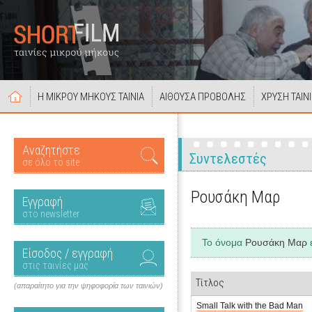
Η ΜΙΚΡΟΥ ΜΗΚΟΥΣ ΤΑΙΝΙΑ
ΑΙΘΟΥΣΑ ΠΡΟΒΟΛΗΣ
ΧΡΥΣΗ ΤΑΙΝ
Αναζητήστε
Συντελεστές
σε όλο το site
Ρουσάκη Μαρ
Εγγραφή
στο newsletter
Το όνομα
Ρουσάκη Μαρ
ε
Είσοδος / εγγραφή
στις ταινίες μας
Τίτλος
(απαραίτητο για την ψηφοφορία των ταινιών)
Small Talk with the Bad Man