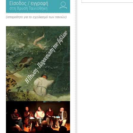
Είσοδος / εγγραφή
στη Χρυσή Ταινιοθήκη
(απαραίτητο για το σχολιασμό των ταινιών)