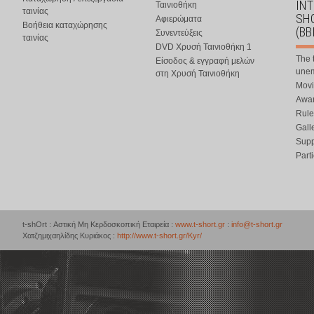
IN
Ταινιοθήκη
ταινίας
SHO
Αφιερώματα
Βοήθεια καταχώρησης
(BB
Συνεντεύξεις
ταινίας
DVD Χρυσή Ταινιοθήκη 1
The 
Είσοδος & εγγραφή μελών
une
στη Χρυσή Ταινιοθήκη
Movi
Awar
Rule
Gall
Supp
Part
t-shOrt : Αστική Μη Κερδοσκοπική Εταιρεία :
www.t-short.gr
:
info@t-short.gr
Χατζημιχαηλίδης Κυριάκος :
http://www.t-short.gr/Kyr/