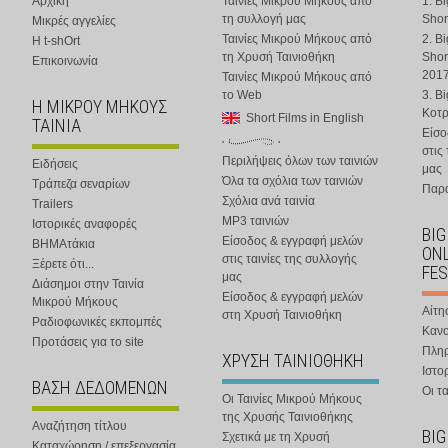
Αρχική
Ταινίες Μικρού Μήκους από
1. B
τη συλλογή μας
Shor
Μικρές αγγελίες
Ταινίες Μικρού Μήκους από
2. B
Η t-shOrt
τη Χρυσή Ταινιοθήκη
Shor
Επικοινωνία
201
Ταινίες Μικρού Μήκους από
το Web
3. B
Η ΜΙΚΡΟΥ ΜΗΚΟΥΣ
Κοτ
Short Films in English
ΤΑΙΝΙΑ
Είσο
στις
Περιλήψεις όλων των ταινιών
Ειδήσεις
μας
Όλα τα σχόλια των ταινιών
Τράπεζα σεναρίων
Παρα
Σχόλια ανά ταινία
Trailers
MP3 ταινιών
Ιστορικές αναφορές
BIG
Είσοδος & εγγραφή μελών
ΒΗΜΑτάκια
ONL
στις ταινίες της συλλογής
Ξέρετε ότι...
FES
μας
Διάσημοι στην Ταινία
Είσοδος & εγγραφή μελών
Μικρού Μήκους
Αίτη
στη Χρυσή Ταινιοθήκη
Ραδιοφωνικές εκπομπές
Κανο
Προτάσεις για το site
Πλη
ΧΡΥΣΗ ΤΑΙΝΙΟΘΗΚΗ
Ιστο
ΒΑΣΗ ΔΕΔΟΜΕΝΩΝ
Οι τα
Οι Ταινίες Μικρού Μήκους
της Χρυσής Ταινιοθήκης
Αναζήτηση τίτλου
BIG
Σχετικά με τη Χρυσή
Καταχώρηση / επεξεργασία