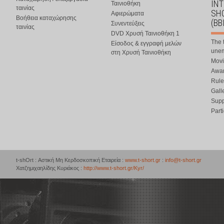
IN
Ταινιοθήκη
ταινίας
SHO
Αφιερώματα
Βοήθεια καταχώρησης
(BB
Συνεντεύξεις
ταινίας
DVD Χρυσή Ταινιοθήκη 1
The 
Είσοδος & εγγραφή μελών
une
στη Χρυσή Ταινιοθήκη
Movi
Awar
Rule
Gall
Supp
Part
t-shOrt : Αστική Μη Κερδοσκοπική Εταιρεία :
www.t-short.gr
:
info@t-short.gr
Χατζημιχαηλίδης Κυριάκος :
http://www.t-short.gr/Kyr/