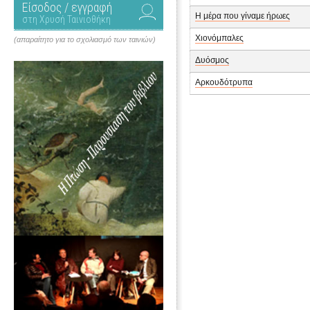
Είσοδος / εγγραφή
Η μέρα που γίναμε ήρωες
στη Χρυσή Ταινιοθήκη
Χιονόμπαλες
(απαραίτητο για το σχολιασμό των ταινιών)
Δυόσμος
Αρκουδότρυπα