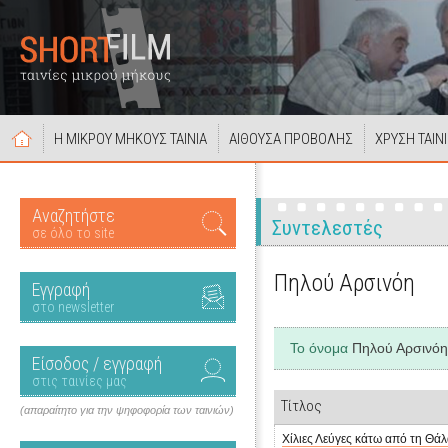
Η ΜΙΚΡΟΥ ΜΗΚΟΥΣ ΤΑΙΝΙΑ
ΑΙΘΟΥΣΑ ΠΡΟΒΟΛΗΣ
ΧΡΥΣΗ ΤΑΙΝ
Αναζητήστε
Συντελεστές
σε όλο το site
Πηλού Αρσινόη
Εγγραφή
στο newsletter
Το όνομα
Πηλού Αρσινόη
Είσοδος / εγγραφή
στις ταινίες μας
Τίτλος
(απαραίτητο για την ψηφοφορία των ταινιών)
Χίλιες Λεύγες κάτω από τη Θά