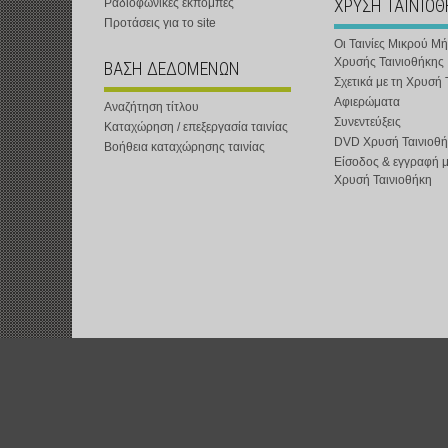
ΧΡΥΣΗ ΤΑΙΝΙΟ
Ραδιοφωνικές εκπομπές
Προτάσεις για το site
Οι Ταινίες Μικρού Μ
Χρυσής Ταινιοθήκης
ΒΑΣΗ ΔΕΔΟΜΕΝΩΝ
Σχετικά με τη Χρυσή 
Αφιερώματα
Αναζήτηση τίτλου
Συνεντεύξεις
Καταχώρηση / επεξεργασία ταινίας
DVD Χρυσή Ταινιοθή
Βοήθεια καταχώρησης ταινίας
Είσοδος & εγγραφή 
Χρυσή Ταινιοθήκη
t-shOrt : Αστική Μη Κερδοσκοπική Εταιρεία :
www.t-short.gr
:
info@t-sh
Χατζημιχαηλίδης Κυριάκος :
http://www.t-short.gr/Kyr/