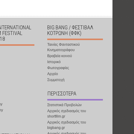
INTERNATIONAL
BIG BANG / ΦΕΣΤΙΒΑΛ
M FESTIVAL
ΚΟΤΡΩΝΗ (ΦΦΚ)
018
Ταινίες Φανταστικού
Κινηματογράφου
Βραβεία κοινού
Ιστορικό
Φωτογραφίες
Αρχείο
Συμμετοχή
ΠΕΡΙΣΣΟΤΕΡΑ
ny
Στατιστικά Προβολών
ny
Αρχικός σχεδιασμός του
shortfilm.gr
Αρχικός σχεδιασμός του
bigbang.gr
Αρχικός σχεδιασμός του