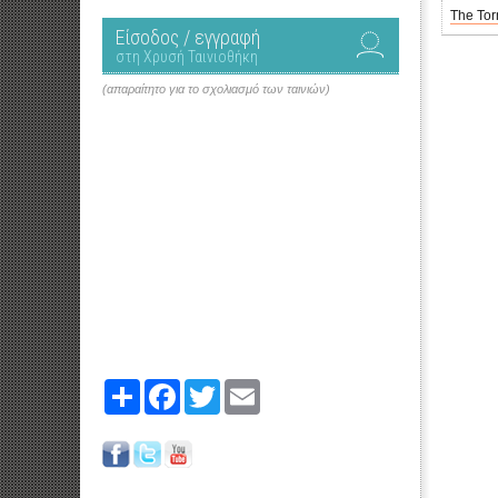
The Tor
Είσοδος / εγγραφή
στη Χρυσή Ταινιοθήκη
(απαραίτητο για το σχολιασμό των ταινιών)
Share
Facebook
Twitter
Email