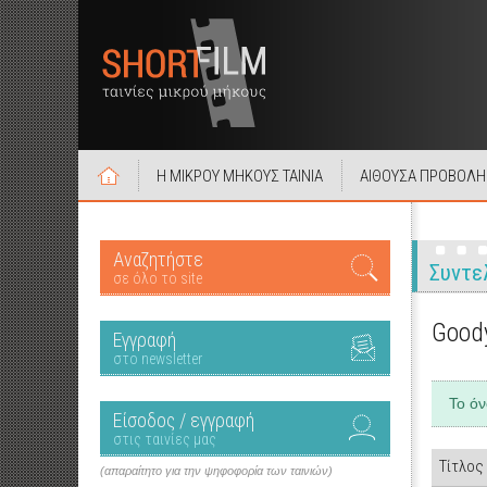
Η ΜΙΚΡΟΥ ΜΗΚΟΥΣ ΤΑΙΝΙΑ
ΑΙΘΟΥΣΑ ΠΡΟΒΟΛΗ
Αναζητήστε
Συντε
σε όλο το site
Good
Εγγραφή
στο newsletter
Το ό
Είσοδος / εγγραφή
στις ταινίες μας
Τίτλος
(απαραίτητο για την ψηφοφορία των ταινιών)