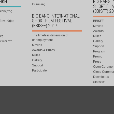
ΘΗΚΗ
BIG BANG 
Οι ταινίες
SHORT FIL
(BBISFF) 2
ήκους της
BIG BANG INTERNATIONAL
SHORT FILM FESTIVAL
Ταινιοθήκη
BBISFF
(BBISFF) 2017
Movies
Awards
The timeless dimension of
κη 1
Rules
unemployment
μελών στη
Gallery
Movies
Support
Awards & Prizes
Program
Rules
Promo
Gallery
Press
Support
Open Ceremo
Participate
Close Ceremo
Downloads
Statistics
Participation
Special Event
ort.gr