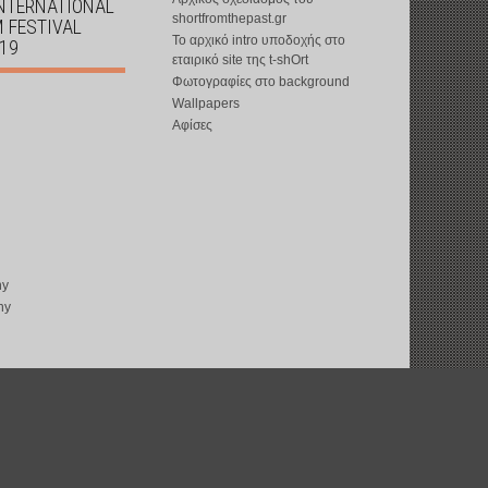
INTERNATIONAL
shortfromthepast.gr
M FESTIVAL
Το αρχικό intro υποδοχής στο
019
εταιρικό site της t-shOrt
Φωτογραφίες στο background
Wallpapers
Αφίσες
ny
ny
copyright © 2002-2026 by
t-shOrt
: all rights reserved
web design by
ward15