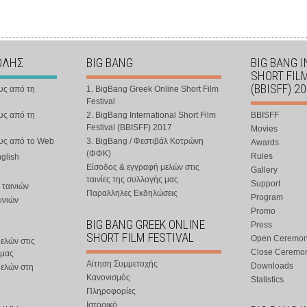
ΟΛΗΣ
BIG BANG
BIG BANG 
SHORT FIL
(BBISFF) 2
υς από τη
1. BigBang Greek Online Short Film
Festival
υς από τη
2. BigBang International Short Film
BBISFF
Festival (BBISFF) 2017
Movies
ους από το Web
3. BigBang / Φεστιβάλ Κοτρώνη
Awards
(ΦΦΚ)
Rules
nglish
Είσοδος & εγγραφή μελών στις
Gallery
ταινίες της συλλογής μας
Support
 ταινιών
Παραλληλες Εκδηλώσεις
Program
ινιών
Promo
BIG BANG GREEK ONLINE
Press
SHORT FILM FESTIVAL
Open Ceremo
ελών στις
Close Ceremo
 μας
Αίτηση Συμμετοχής
Downloads
μελών στη
Κανονισμός
Statistics
Πληροφορίες
Ιστορικό