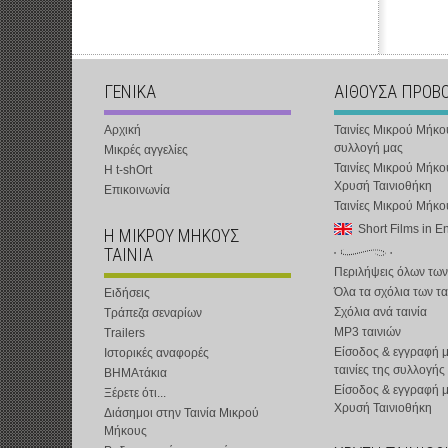
ΓΕΝΙΚΑ
ΑΙΘΟΥΣΑ ΠΡΟΒ
Αρχική
Ταινίες Μικρού Μήκο
συλλογή μας
Μικρές αγγελίες
Ταινίες Μικρού Μήκο
Η t-shOrt
Χρυσή Ταινιοθήκη
Επικοινωνία
Ταινίες Μικρού Μήκ
Short Films in E
Η ΜΙΚΡΟΥ ΜΗΚΟΥΣ
ΤΑΙΝΙΑ
Περιλήψεις όλων των
Όλα τα σχόλια των τα
Ειδήσεις
Σχόλια ανά ταινία
Τράπεζα σεναρίων
MP3 ταινιών
Trailers
Είσοδος & εγγραφή μ
Ιστορικές αναφορές
ταινίες της συλλογής
ΒΗΜΑτάκια
Είσοδος & εγγραφή 
Ξέρετε ότι...
Χρυσή Ταινιοθήκη
Διάσημοι στην Ταινία Μικρού
Μήκους