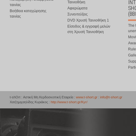
IN
Ταινιοθήκη
ταινίας
SHO
Αφιερώματα
Βοήθεια καταχώρησης
(BB
Συνεντεύξεις
ταινίας
DVD Χρυσή Ταινιοθήκη 1
The 
Είσοδος & εγγραφή μελών
une
στη Χρυσή Ταινιοθήκη
Movi
Awar
Rule
Gall
Supp
Part
t-shOrt : Αστική Μη Κερδοσκοπική Εταιρεία :
www.t-short.gr
:
info@t-short.gr
Χατζημιχαηλίδης Κυριάκος :
http://www.t-short.gr/Kyr/