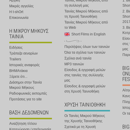
Αρχική
Ταινίες Μικρού Μήκους από
1. B
τη συλλογή μας
Shor
Μικρές αγγελίες
Ταινίες Μικρού Μήκους από
2. B
Η t-shOrt
τη Χρυσή Ταινιοθήκη
Shor
Επικοινωνία
201
Ταινίες Μικρού Μήκους από
το Web
3. B
Η ΜΙΚΡΟΥ ΜΗΚΟΥΣ
Κοτ
Short Films in English
ΤΑΙΝΙΑ
Είσο
στις
Περιλήψεις όλων των ταινιών
Ειδήσεις
μας
Όλα τα σχόλια των ταινιών
Τράπεζα σεναρίων
Παρα
Σχόλια ανά ταινία
Trailers
MP3 ταινιών
Ιστορικές αναφορές
BIG
Είσοδος & εγγραφή μελών
ΒΗΜΑτάκια
ONL
στις ταινίες της συλλογής
Ξέρετε ότι...
FES
μας
Διάσημοι στην Ταινία
Είσοδος & εγγραφή μελών
Μικρού Μήκους
Αίτη
στη Χρυσή Ταινιοθήκη
Ραδιοφωνικές εκπομπές
Κανο
Προτάσεις για το site
Πλη
ΧΡΥΣΗ ΤΑΙΝΙΟΘΗΚΗ
Ιστο
ΒΑΣΗ ΔΕΔΟΜΕΝΩΝ
Οι τα
Οι Ταινίες Μικρού Μήκους
της Χρυσής Ταινιοθήκης
Αναζήτηση τίτλου
BIG
Σχετικά με τη Χρυσή
Καταχώρηση / επεξεργασία