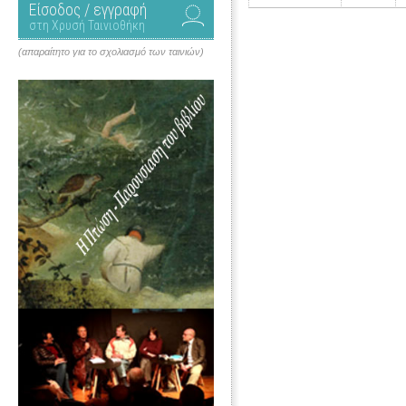
Είσοδος / εγγραφή
στη Χρυσή Ταινιοθήκη
(απαραίτητο για το σχολιασμό των ταινιών)