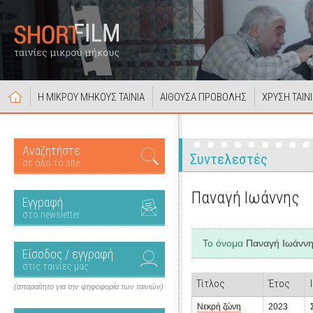
Η ΜΙΚΡΟΥ ΜΗΚΟΥΣ ΤΑΙΝΙΑ
ΑΙΘΟΥΣΑ ΠΡΟΒΟΛΗΣ
ΧΡΥΣΗ ΤΑΙΝ
Αναζητήστε
Συντελεστές
σε όλο το site
Παναγή Ιωάννης
Εγγραφή
στο newsletter
Το όνομα
Παναγή Ιωάνν
Είσοδος / εγγραφή
στις ταινίες μας
Τίτλος
Έτος
(απαραίτητο για την ψηφοφορία των ταινιών)
Νεκρή ζώνη
2023