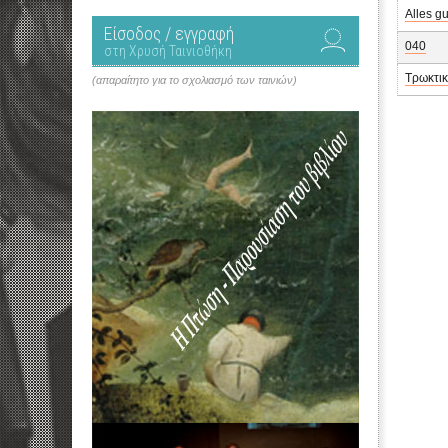
Alles gu
Είσοδος / εγγραφή
040
στη Χρυσή Ταινιοθήκη
Τρωκτικ
(απαραίτητο για το σχολιασμό των ταινιών)