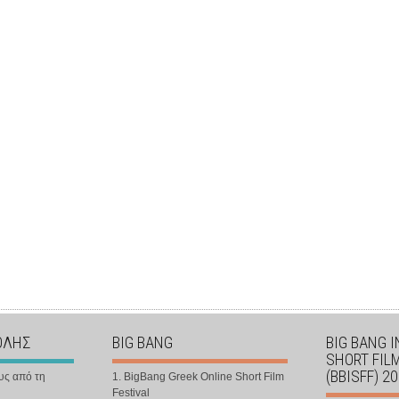
ΟΛΗΣ
BIG BANG
BIG BANG 
SHORT FIL
(BBISFF) 2
υς από τη
1. BigBang Greek Online Short Film
Festival