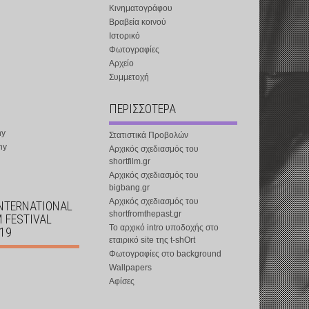
Κινηματογράφου
Βραβεία κοινού
Ιστορικό
Φωτογραφίες
Αρχείο
Συμμετοχή
ΠΕΡΙΣΣΟΤΕΡΑ
ny
Στατιστικά Προβολών
ny
Αρχικός σχεδιασμός του
shortfilm.gr
Αρχικός σχεδιασμός του
bigbang.gr
Αρχικός σχεδιασμός του
INTERNATIONAL
shortfromthepast.gr
M FESTIVAL
Το αρχικό intro υποδοχής στο
019
εταιρικό site της t-shOrt
Φωτογραφίες στο background
Wallpapers
Αφίσες