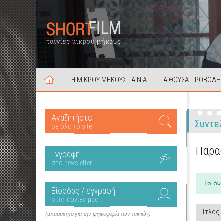
Η ΜΙΚΡΟΥ ΜΗΚΟΥΣ ΤΑΙΝΙΑ
ΑΙΘΟΥΣΑ ΠΡΟΒΟΛΗ
Αναζητήστε
Συντε
σε όλο το site
Παρα
Εγγραφή
στο newsletter
Το ό
Είσοδος / εγγραφή
στις ταινίες μας
Τίτλος
(απαραίτητο για την ψηφοφορία των ταινιών)