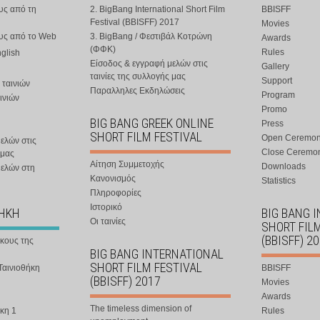
υς από τη
2. BigBang International Short Film
BBISFF
Festival (BBISFF) 2017
Movies
ους από το Web
3. BigBang / Φεστιβάλ Κοτρώνη
Awards
(ΦΦΚ)
Rules
nglish
Είσοδος & εγγραφή μελών στις
Gallery
ταινίες της συλλογής μας
Support
 ταινιών
Παραλληλες Εκδηλώσεις
Program
ινιών
Promo
BIG BANG GREEK ONLINE
Press
SHORT FILM FESTIVAL
Open Ceremo
ελών στις
Close Ceremo
 μας
Αίτηση Συμμετοχής
Downloads
μελών στη
Κανονισμός
Statistics
Πληροφορίες
Ιστορικό
ΘΗΚΗ
BIG BANG 
Οι ταινίες
SHORT FIL
(BBISFF) 2
ήκους της
BIG BANG INTERNATIONAL
SHORT FILM FESTIVAL
Ταινιοθήκη
BBISFF
(BBISFF) 2017
Movies
Awards
The timeless dimension of
κη 1
Rules