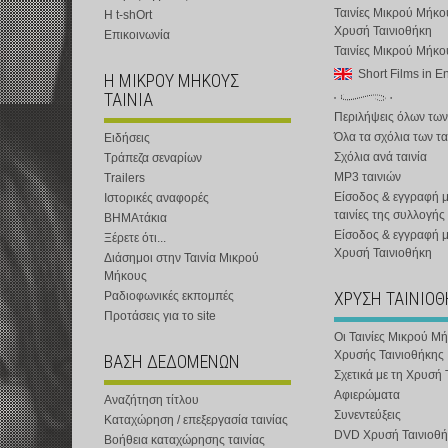
Ταινίες Μικρού Μήκο
Η t-shOrt
Χρυσή Ταινιοθήκη
Επικοινωνία
Ταινίες Μικρού Μήκ
Short Films in E
Η ΜΙΚΡΟΥ ΜΗΚΟΥΣ
ΤΑΙΝΙΑ
Περιλήψεις όλων των
Όλα τα σχόλια των τα
Ειδήσεις
Σχόλια ανά ταινία
Τράπεζα σεναρίων
MP3 ταινιών
Trailers
Είσοδος & εγγραφή μ
Ιστορικές αναφορές
ταινίες της συλλογής
ΒΗΜΑτάκια
Είσοδος & εγγραφή 
Ξέρετε ότι...
Χρυσή Ταινιοθήκη
Διάσημοι στην Ταινία Μικρού
Μήκους
ΧΡΥΣΗ ΤΑΙΝΙΟ
Ραδιοφωνικές εκπομπές
Προτάσεις για το site
Οι Ταινίες Μικρού Μ
Χρυσής Ταινιοθήκης
ΒΑΣΗ ΔΕΔΟΜΕΝΩΝ
Σχετικά με τη Χρυσή 
Αφιερώματα
Αναζήτηση τίτλου
Συνεντεύξεις
Καταχώρηση / επεξεργασία ταινίας
DVD Χρυσή Ταινιοθή
Βοήθεια καταχώρησης ταινίας