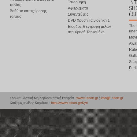
IN
Ταινιοθήκη
ταινίας
SHO
Αφιερώματα
Βοήθεια καταχώρησης
(BB
Συνεντεύξεις
ταινίας
DVD Χρυσή Ταινιοθήκη 1
The 
Είσοδος & εγγραφή μελών
une
στη Χρυσή Ταινιοθήκη
Movi
Awar
Rule
Gall
Supp
Part
t-shOrt : Αστική Μη Κερδοσκοπική Εταιρεία :
www.t-short.gr
:
info@t-short.gr
Χατζημιχαηλίδης Κυριάκος :
http://www.t-short.gr/Kyr/