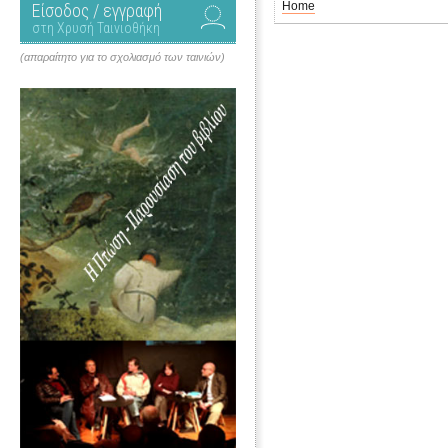
Home
Είσοδος / εγγραφή
στη Χρυσή Ταινιοθήκη
(απαραίτητο για το σχολιασμό των ταινιών)