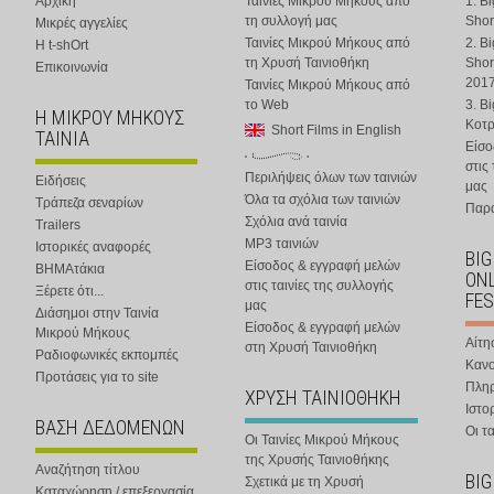
Αρχική
Ταινίες Μικρού Μήκους από
1. B
τη συλλογή μας
Shor
Μικρές αγγελίες
Ταινίες Μικρού Μήκους από
2. B
Η t-shOrt
τη Χρυσή Ταινιοθήκη
Shor
Επικοινωνία
201
Ταινίες Μικρού Μήκους από
το Web
3. B
Η ΜΙΚΡΟΥ ΜΗΚΟΥΣ
Κοτ
Short Films in English
ΤΑΙΝΙΑ
Είσο
στις
Περιλήψεις όλων των ταινιών
Ειδήσεις
μας
Όλα τα σχόλια των ταινιών
Τράπεζα σεναρίων
Παρα
Σχόλια ανά ταινία
Trailers
MP3 ταινιών
Ιστορικές αναφορές
BIG
Είσοδος & εγγραφή μελών
ΒΗΜΑτάκια
ONL
στις ταινίες της συλλογής
Ξέρετε ότι...
FES
μας
Διάσημοι στην Ταινία
Είσοδος & εγγραφή μελών
Μικρού Μήκους
Αίτη
στη Χρυσή Ταινιοθήκη
Ραδιοφωνικές εκπομπές
Κανο
Προτάσεις για το site
Πλη
ΧΡΥΣΗ ΤΑΙΝΙΟΘΗΚΗ
Ιστο
ΒΑΣΗ ΔΕΔΟΜΕΝΩΝ
Οι τα
Οι Ταινίες Μικρού Μήκους
της Χρυσής Ταινιοθήκης
Αναζήτηση τίτλου
BIG
Σχετικά με τη Χρυσή
Καταχώρηση / επεξεργασία