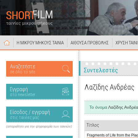
Η ΜΙΚΡΟΥ ΜΗΚΟΥΣ ΤΑΙΝΙΑ
ΑΙΘΟΥΣΑ ΠΡΟΒΟΛΗΣ
ΧΡΥΣΗ ΤΑΙΝ
Αναζητήστε
Συντελεστές
σε όλο το site
Λαζίδης Ανδρέας
Εγγραφή
στο newsletter
Το όνομα
Λαζίδης Ανδρέ
Είσοδος / εγγραφή
στις ταινίες μας
Τίτλος
(απαραίτητο για την ψηφοφορία των ταινιών)
Fragments of Life from the Plac