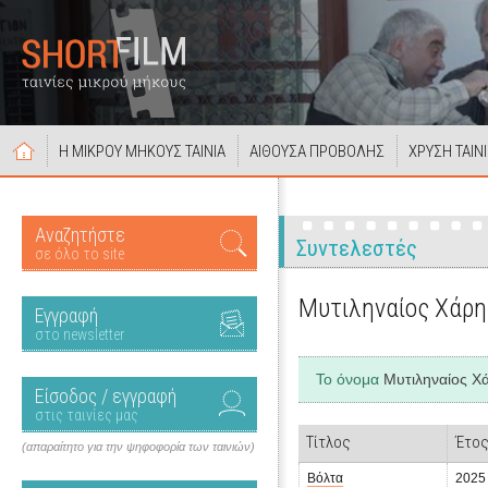
Η ΜΙΚΡΟΥ ΜΗΚΟΥΣ ΤΑΙΝΙΑ
ΑΙΘΟΥΣΑ ΠΡΟΒΟΛΗΣ
ΧΡΥΣΗ ΤΑΙΝ
Αναζητήστε
Συντελεστές
σε όλο το site
Μυτιληναίος Χάρη
Εγγραφή
στο newsletter
Το όνομα
Μυτιληναίος Χ
Είσοδος / εγγραφή
στις ταινίες μας
Τίτλος
Έτο
(απαραίτητο για την ψηφοφορία των ταινιών)
Βόλτα
2025