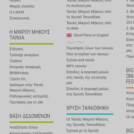
Αρχική
Ταινίες Μικρού Μήκους από
1. B
τη συλλογή μας
Shor
Μικρές αγγελίες
Ταινίες Μικρού Μήκους από
2. B
Η t-shOrt
τη Χρυσή Ταινιοθήκη
Shor
Επικοινωνία
201
Ταινίες Μικρού Μήκους από
το Web
3. B
Η ΜΙΚΡΟΥ ΜΗΚΟΥΣ
Κοτ
Short Films in English
ΤΑΙΝΙΑ
Είσο
στις
Περιλήψεις όλων των ταινιών
Ειδήσεις
μας
Όλα τα σχόλια των ταινιών
Τράπεζα σεναρίων
Παρα
Σχόλια ανά ταινία
Trailers
MP3 ταινιών
Ιστορικές αναφορές
BIG
Είσοδος & εγγραφή μελών
ΒΗΜΑτάκια
ONL
στις ταινίες της συλλογής
Ξέρετε ότι...
FES
μας
Διάσημοι στην Ταινία
Είσοδος & εγγραφή μελών
Μικρού Μήκους
Αίτη
στη Χρυσή Ταινιοθήκη
Ραδιοφωνικές εκπομπές
Κανο
Προτάσεις για το site
Πλη
ΧΡΥΣΗ ΤΑΙΝΙΟΘΗΚΗ
Ιστο
ΒΑΣΗ ΔΕΔΟΜΕΝΩΝ
Οι τα
Οι Ταινίες Μικρού Μήκους
της Χρυσής Ταινιοθήκης
Αναζήτηση τίτλου
BIG
Σχετικά με τη Χρυσή
Καταχώρηση / επεξεργασία