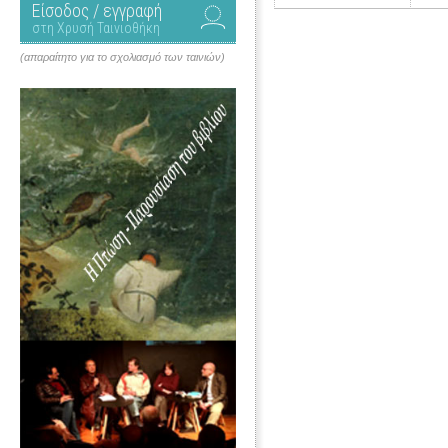
Είσοδος / εγγραφή
στη Χρυσή Ταινιοθήκη
(απαραίτητο για το σχολιασμό των ταινιών)