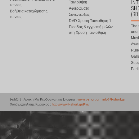
IN
Ταινιοθήκη
ταινίας
SHO
Αφιερώματα
Βοήθεια καταχώρησης
(BB
Συνεντεύξεις
ταινίας
DVD Χρυσή Ταινιοθήκη 1
The 
Είσοδος & εγγραφή μελών
une
στη Χρυσή Ταινιοθήκη
Movi
Awar
Rule
Gall
Supp
Part
t-shOrt : Αστική Μη Κερδοσκοπική Εταιρεία :
www.t-short.gr
:
info@t-short.gr
Χατζημιχαηλίδης Κυριάκος :
http://www.t-short.gr/Kyr/