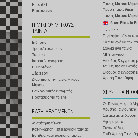
Ταινίες Μικρού Μήκο
Η t-shOrt
Χρυσή Ταινιοθήκη
Επικοινωνία
Ταινίες Μικρού Μήκ
Short Films in E
Η ΜΙΚΡΟΥ ΜΗΚΟΥΣ
ΤΑΙΝΙΑ
Περιλήψεις όλων των
Όλα τα σχόλια των τα
Ειδήσεις
Σχόλια ανά ταινία
Τράπεζα σεναρίων
MP3 ταινιών
Trailers
Είσοδος & εγγραφή μ
Ιστορικές αναφορές
ταινίες της συλλογής
ΒΗΜΑτάκια
Είσοδος & εγγραφή 
Ξέρετε ότι...
Χρυσή Ταινιοθήκη
Διάσημοι στην Ταινία Μικρού
Μήκους
ΧΡΥΣΗ ΤΑΙΝΙΟ
Ραδιοφωνικές εκπομπές
Προτάσεις για το site
Οι Ταινίες Μικρού Μ
Χρυσής Ταινιοθήκης
ΒΑΣΗ ΔΕΔΟΜΕΝΩΝ
Σχετικά με τη Χρυσή 
Αφιερώματα
Αναζήτηση τίτλου
Συνεντεύξεις
Καταχώρηση / επεξεργασία ταινίας
DVD Χρυσή Ταινιοθή
Βοήθεια καταχώρησης ταινίας