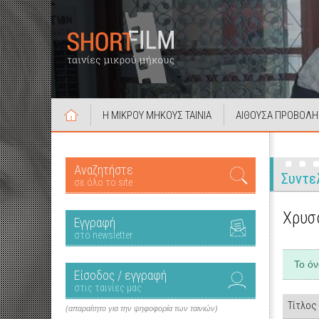
Η ΜΙΚΡΟΥ ΜΗΚΟΥΣ ΤΑΙΝΙΑ
ΑΙΘΟΥΣΑ ΠΡΟΒΟΛΗ
Αναζητήστε
Συντε
σε όλο το site
Χρυσ
Εγγραφή
στο newsletter
Το ό
Είσοδος / εγγραφή
στις ταινίες μας
Τίτλος
(απαραίτητο για την ψηφοφορία των ταινιών)