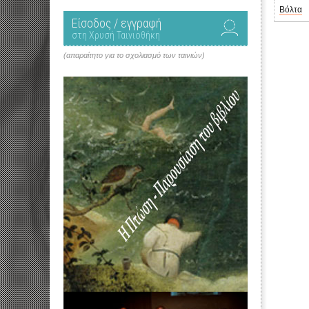
Βόλτα
Είσοδος / εγγραφή
στη Χρυσή Ταινιοθήκη
(απαραίτητο για το σχολιασμό των ταινιών)