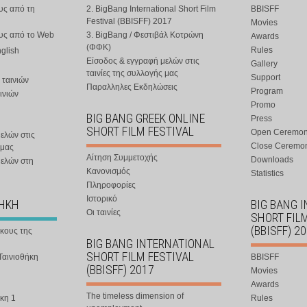
υς από τη
2. BigBang International Short Film
BBISFF
Festival (BBISFF) 2017
Movies
ους από το Web
3. BigBang / Φεστιβάλ Κοτρώνη
Awards
(ΦΦΚ)
Rules
nglish
Είσοδος & εγγραφή μελών στις
Gallery
ταινίες της συλλογής μας
Support
 ταινιών
Παραλληλες Εκδηλώσεις
Program
ινιών
Promo
BIG BANG GREEK ONLINE
Press
SHORT FILM FESTIVAL
Open Ceremo
ελών στις
Close Ceremo
 μας
Αίτηση Συμμετοχής
Downloads
μελών στη
Κανονισμός
Statistics
Πληροφορίες
Ιστορικό
ΘΗΚΗ
BIG BANG 
Οι ταινίες
SHORT FIL
(BBISFF) 2
ήκους της
BIG BANG INTERNATIONAL
SHORT FILM FESTIVAL
Ταινιοθήκη
BBISFF
(BBISFF) 2017
Movies
Awards
The timeless dimension of
κη 1
Rules