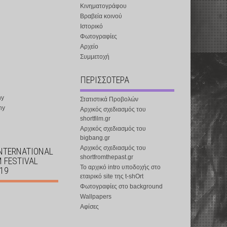
Κινηματογράφου
Βραβεία κοινού
Ιστορικό
Φωτογραφίες
Αρχείο
Συμμετοχή
ΠΕΡΙΣΣΟΤΕΡΑ
ny
Στατιστικά Προβολών
ny
Αρχικός σχεδιασμός του
shortfilm.gr
Αρχικός σχεδιασμός του
bigbang.gr
Αρχικός σχεδιασμός του
INTERNATIONAL
shortfromthepast.gr
M FESTIVAL
Το αρχικό intro υποδοχής στο
019
εταιρικό site της t-shOrt
Φωτογραφίες στο background
Wallpapers
Αφίσες