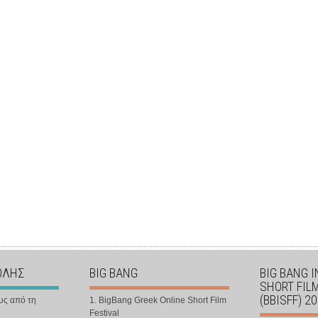
ΟΛΗΣ
BIG BANG
BIG BANG 
SHORT FIL
(BBISFF) 2
υς από τη
1. BigBang Greek Online Short Film
Festival