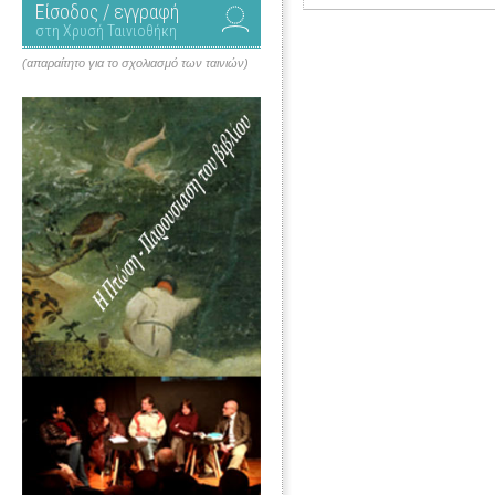
Είσοδος / εγγραφή
στη Χρυσή Ταινιοθήκη
(απαραίτητο για το σχολιασμό των ταινιών)