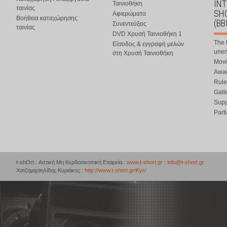
IN
Ταινιοθήκη
ταινίας
SHO
Αφιερώματα
Βοήθεια καταχώρησης
(BB
Συνεντεύξεις
ταινίας
DVD Χρυσή Ταινιοθήκη 1
The 
Είσοδος & εγγραφή μελών
une
στη Χρυσή Ταινιοθήκη
Movi
Awar
Rule
Gall
Supp
Part
t-shOrt : Αστική Μη Κερδοσκοπική Εταιρεία :
www.t-short.gr
:
info@t-short.gr
Χατζημιχαηλίδης Κυριάκος :
http://www.t-short.gr/Kyr/