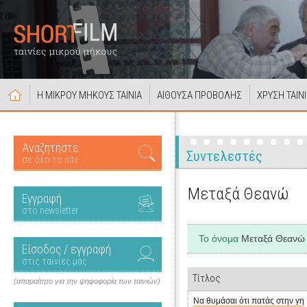
Η ΜΙΚΡΟΥ ΜΗΚΟΥΣ ΤΑΙΝΙΑ
ΑΙΘΟΥΣΑ ΠΡΟΒΟΛΗΣ
ΧΡΥΣΗ ΤΑΙΝ
Αναζητήστε
Συντελεστές
σε όλο το site
Μεταξά Θεανώ
Εγγραφή
στο newsletter
Το όνομα
Μεταξά Θεανώ
Είσοδος / εγγραφή
στις ταινίες μας
Τίτλος
(απαραίτητο για την ψηφοφορία των ταινιών)
Να θυμάσαι ότι πατάς στην γη