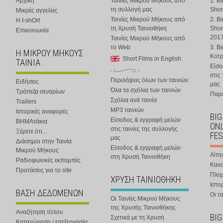
Αρχική
Ταινίες Μικρού Μήκους από
1. B
τη συλλογή μας
Shor
Μικρές αγγελίες
Ταινίες Μικρού Μήκους από
2. B
Η t-shOrt
τη Χρυσή Ταινιοθήκη
Shor
Επικοινωνία
201
Ταινίες Μικρού Μήκους από
το Web
3. B
Η ΜΙΚΡΟΥ ΜΗΚΟΥΣ
Κοτ
Short Films in English
ΤΑΙΝΙΑ
Είσο
στις
Περιλήψεις όλων των ταινιών
Ειδήσεις
μας
Όλα τα σχόλια των ταινιών
Τράπεζα σεναρίων
Παρα
Σχόλια ανά ταινία
Trailers
MP3 ταινιών
Ιστορικές αναφορές
BIG
Είσοδος & εγγραφή μελών
ΒΗΜΑτάκια
ONL
στις ταινίες της συλλογής
Ξέρετε ότι...
FES
μας
Διάσημοι στην Ταινία
Είσοδος & εγγραφή μελών
Μικρού Μήκους
Αίτη
στη Χρυσή Ταινιοθήκη
Ραδιοφωνικές εκπομπές
Κανο
Προτάσεις για το site
Πλη
ΧΡΥΣΗ ΤΑΙΝΙΟΘΗΚΗ
Ιστο
ΒΑΣΗ ΔΕΔΟΜΕΝΩΝ
Οι τα
Οι Ταινίες Μικρού Μήκους
της Χρυσής Ταινιοθήκης
Αναζήτηση τίτλου
BIG
Σχετικά με τη Χρυσή
Καταχώρηση / επεξεργασία