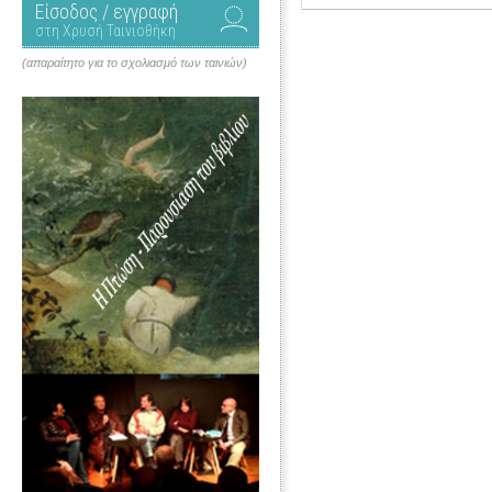
Είσοδος / εγγραφή
στη Χρυσή Ταινιοθήκη
(απαραίτητο για το σχολιασμό των ταινιών)