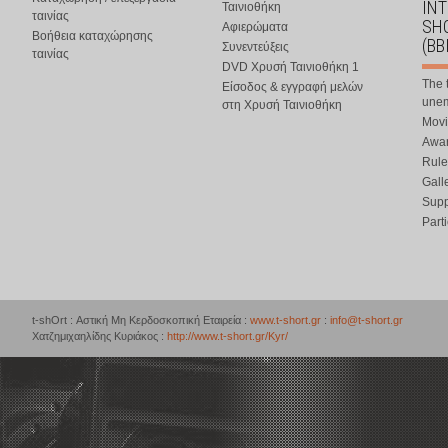
IN
Ταινιοθήκη
ταινίας
SHO
Αφιερώματα
Βοήθεια καταχώρησης
(BB
Συνεντεύξεις
ταινίας
DVD Χρυσή Ταινιοθήκη 1
The 
Είσοδος & εγγραφή μελών
une
στη Χρυσή Ταινιοθήκη
Movi
Awar
Rule
Gall
Supp
Part
t-shOrt : Αστική Μη Κερδοσκοπική Εταιρεία :
www.t-short.gr
:
info@t-short.gr
Χατζημιχαηλίδης Κυριάκος :
http://www.t-short.gr/Kyr/