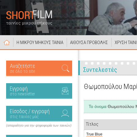
Η ΜΙΚΡΟΥ ΜΗΚΟΥΣ ΤΑΙΝΙΑ
ΑΙΘΟΥΣΑ ΠΡΟΒΟΛΗΣ
ΧΡΥΣΗ ΤΑΙΝ
Αναζητήστε
Συντελεστές
σε όλο το site
Θωμοπούλου Μαρ
Εγγραφή
στο newsletter
Το όνομα
Θωμοπούλου 
Είσοδος / εγγραφή
στις ταινίες μας
Τίτλος
(απαραίτητο για την ψηφοφορία των ταινιών)
True Blue