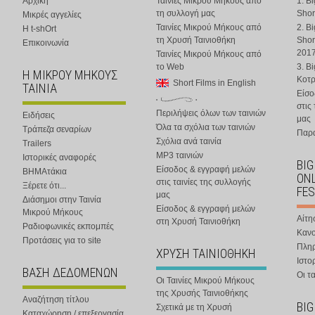
Αρχική
Ταινίες Μικρού Μήκους από
1. B
τη συλλογή μας
Shor
Μικρές αγγελίες
Ταινίες Μικρού Μήκους από
2. B
Η t-shOrt
τη Χρυσή Ταινιοθήκη
Shor
Επικοινωνία
201
Ταινίες Μικρού Μήκους από
το Web
3. B
Η ΜΙΚΡΟΥ ΜΗΚΟΥΣ
Κοτ
Short Films in English
ΤΑΙΝΙΑ
Είσο
στις
Περιλήψεις όλων των ταινιών
Ειδήσεις
μας
Όλα τα σχόλια των ταινιών
Τράπεζα σεναρίων
Παρα
Σχόλια ανά ταινία
Trailers
MP3 ταινιών
Ιστορικές αναφορές
BIG
Είσοδος & εγγραφή μελών
ΒΗΜΑτάκια
ONL
στις ταινίες της συλλογής
Ξέρετε ότι...
FES
μας
Διάσημοι στην Ταινία
Είσοδος & εγγραφή μελών
Μικρού Μήκους
Αίτη
στη Χρυσή Ταινιοθήκη
Ραδιοφωνικές εκπομπές
Κανο
Προτάσεις για το site
Πλη
ΧΡΥΣΗ ΤΑΙΝΙΟΘΗΚΗ
Ιστο
ΒΑΣΗ ΔΕΔΟΜΕΝΩΝ
Οι τα
Οι Ταινίες Μικρού Μήκους
της Χρυσής Ταινιοθήκης
Αναζήτηση τίτλου
BIG
Σχετικά με τη Χρυσή
Καταχώρηση / επεξεργασία