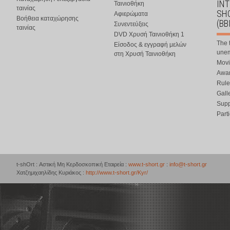
IN
Ταινιοθήκη
ταινίας
SHO
Αφιερώματα
Βοήθεια καταχώρησης
(BB
Συνεντεύξεις
ταινίας
DVD Χρυσή Ταινιοθήκη 1
The 
Είσοδος & εγγραφή μελών
une
στη Χρυσή Ταινιοθήκη
Movi
Awar
Rule
Gall
Supp
Part
t-shOrt : Αστική Μη Κερδοσκοπική Εταιρεία :
www.t-short.gr
:
info@t-short.gr
Χατζημιχαηλίδης Κυριάκος :
http://www.t-short.gr/Kyr/