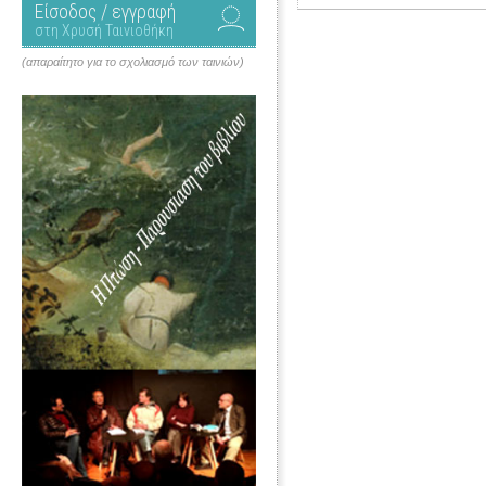
Είσοδος / εγγραφή
στη Χρυσή Ταινιοθήκη
(απαραίτητο για το σχολιασμό των ταινιών)