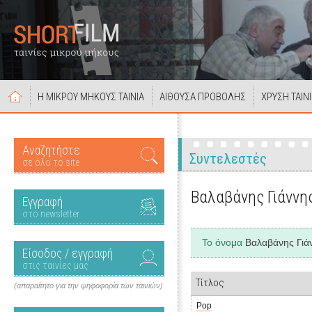
Η ΜΙΚΡΟΥ ΜΗΚΟΥΣ ΤΑΙΝΙΑ
ΑΙΘΟΥΣΑ ΠΡΟΒΟΛΗΣ
ΧΡΥΣΗ ΤΑΙΝ
Αναζητήστε
Συντελεστές
σε όλο το site
Βαλαβάνης Γιάννη
Εγγραφή
στο newsletter
Το όνομα
Βαλαβάνης Γιά
Είσοδος / εγγραφή
στις ταινίες μας
Τίτλος
(απαραίτητο για την ψηφοφορία των ταινιών)
Pop