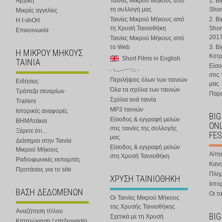
Αρχική
Ταινίες Μικρού Μήκους από
1. B
τη συλλογή μας
Shor
Μικρές αγγελίες
Ταινίες Μικρού Μήκους από
2. B
Η t-shOrt
τη Χρυσή Ταινιοθήκη
Shor
Επικοινωνία
201
Ταινίες Μικρού Μήκους από
το Web
3. B
Η ΜΙΚΡΟΥ ΜΗΚΟΥΣ
Κοτ
Short Films in English
ΤΑΙΝΙΑ
Είσο
στις
Περιλήψεις όλων των ταινιών
Ειδήσεις
μας
Όλα τα σχόλια των ταινιών
Τράπεζα σεναρίων
Παρα
Σχόλια ανά ταινία
Trailers
MP3 ταινιών
Ιστορικές αναφορές
BIG
Είσοδος & εγγραφή μελών
ΒΗΜΑτάκια
ONL
στις ταινίες της συλλογής
Ξέρετε ότι...
FES
μας
Διάσημοι στην Ταινία
Είσοδος & εγγραφή μελών
Μικρού Μήκους
Αίτη
στη Χρυσή Ταινιοθήκη
Ραδιοφωνικές εκπομπές
Κανο
Προτάσεις για το site
Πλη
ΧΡΥΣΗ ΤΑΙΝΙΟΘΗΚΗ
Ιστο
ΒΑΣΗ ΔΕΔΟΜΕΝΩΝ
Οι τα
Οι Ταινίες Μικρού Μήκους
της Χρυσής Ταινιοθήκης
Αναζήτηση τίτλου
BIG
Σχετικά με τη Χρυσή
Καταχώρηση / επεξεργασία