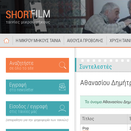
Η ΜΙΚΡΟΥ ΜΗΚΟΥΣ ΤΑΙΝΙΑ
ΑΙΘΟΥΣΑ ΠΡΟΒΟΛΗΣ
ΧΡΥΣΗ ΤΑΙΝ
Αναζητήστε
Συντελεστές
σε όλο το site
Αθανασίου Δημήτ
Εγγραφή
στο newsletter
Το όνομα
Αθανασίου Δημ
Είσοδος / εγγραφή
στις ταινίες μας
Τίτλος
(απαραίτητο για την ψηφοφορία των ταινιών)
Pop