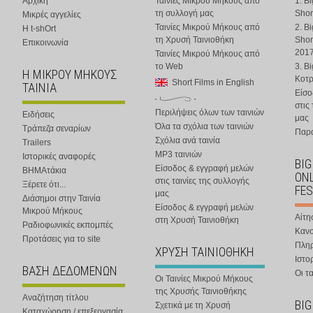
Αρχική
Ταινίες Μικρού Μήκους από
1. B
τη συλλογή μας
Shor
Μικρές αγγελίες
Ταινίες Μικρού Μήκους από
2. B
Η t-shOrt
τη Χρυσή Ταινιοθήκη
Shor
Επικοινωνία
201
Ταινίες Μικρού Μήκους από
το Web
3. B
Η ΜΙΚΡΟΥ ΜΗΚΟΥΣ
Κοτ
Short Films in English
ΤΑΙΝΙΑ
Είσο
στις
Περιλήψεις όλων των ταινιών
Ειδήσεις
μας
Όλα τα σχόλια των ταινιών
Τράπεζα σεναρίων
Παρα
Σχόλια ανά ταινία
Trailers
MP3 ταινιών
Ιστορικές αναφορές
BIG
Είσοδος & εγγραφή μελών
ΒΗΜΑτάκια
ONL
στις ταινίες της συλλογής
Ξέρετε ότι...
FES
μας
Διάσημοι στην Ταινία
Είσοδος & εγγραφή μελών
Μικρού Μήκους
Αίτη
στη Χρυσή Ταινιοθήκη
Ραδιοφωνικές εκπομπές
Κανο
Προτάσεις για το site
Πλη
ΧΡΥΣΗ ΤΑΙΝΙΟΘΗΚΗ
Ιστο
ΒΑΣΗ ΔΕΔΟΜΕΝΩΝ
Οι τα
Οι Ταινίες Μικρού Μήκους
της Χρυσής Ταινιοθήκης
Αναζήτηση τίτλου
BIG
Σχετικά με τη Χρυσή
Καταχώρηση / επεξεργασία