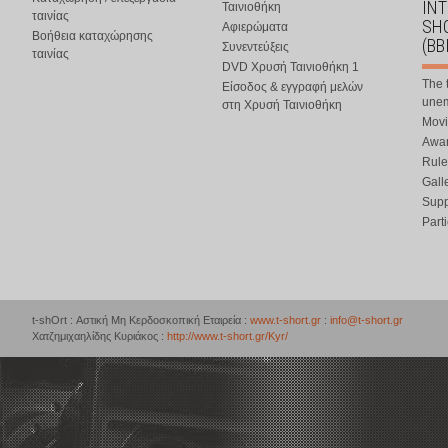
IN
Ταινιοθήκη
ταινίας
SHO
Αφιερώματα
Βοήθεια καταχώρησης
(BB
Συνεντεύξεις
ταινίας
DVD Χρυσή Ταινιοθήκη 1
The 
Είσοδος & εγγραφή μελών
une
στη Χρυσή Ταινιοθήκη
Movi
Awar
Rule
Gall
Supp
Part
t-shOrt : Αστική Μη Κερδοσκοπική Εταιρεία :
www.t-short.gr
:
info@t-short.gr
Χατζημιχαηλίδης Κυριάκος :
http://www.t-short.gr/Kyr/