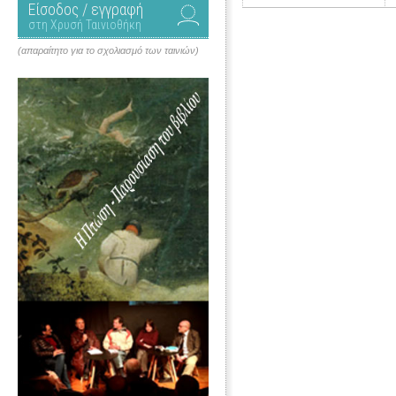
Είσοδος / εγγραφή
στη Χρυσή Ταινιοθήκη
(απαραίτητο για το σχολιασμό των ταινιών)