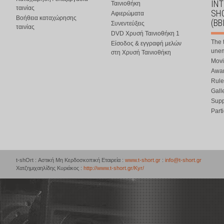
IN
Ταινιοθήκη
ταινίας
SHO
Αφιερώματα
Βοήθεια καταχώρησης
(BB
Συνεντεύξεις
ταινίας
DVD Χρυσή Ταινιοθήκη 1
The 
Είσοδος & εγγραφή μελών
une
στη Χρυσή Ταινιοθήκη
Movi
Awar
Rule
Gall
Supp
Part
t-shOrt : Αστική Μη Κερδοσκοπική Εταιρεία :
www.t-short.gr
:
info@t-short.gr
Χατζημιχαηλίδης Κυριάκος :
http://www.t-short.gr/Kyr/