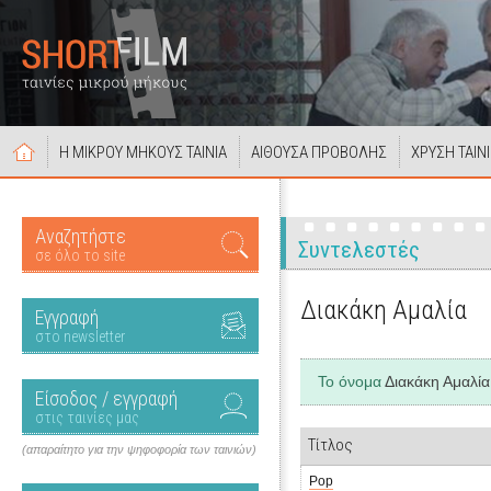
Η ΜΙΚΡΟΥ ΜΗΚΟΥΣ ΤΑΙΝΙΑ
ΑΙΘΟΥΣΑ ΠΡΟΒΟΛΗΣ
ΧΡΥΣΗ ΤΑΙΝ
Αναζητήστε
Συντελεστές
σε όλο το site
Διακάκη Αμαλία
Εγγραφή
στο newsletter
Το όνομα
Διακάκη Αμαλία
Είσοδος / εγγραφή
στις ταινίες μας
Τίτλος
(απαραίτητο για την ψηφοφορία των ταινιών)
Pop