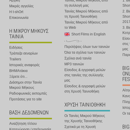
Αρχική
Ταινίες Μικρού Μήκους από
1. B
τη συλλογή μας
Shor
Μικρές αγγελίες
Ταινίες Μικρού Μήκους από
2. B
Η t-shOrt
τη Χρυσή Ταινιοθήκη
Shor
Επικοινωνία
201
Ταινίες Μικρού Μήκους από
το Web
3. B
Η ΜΙΚΡΟΥ ΜΗΚΟΥΣ
Κοτ
Short Films in English
ΤΑΙΝΙΑ
Είσο
στις
Περιλήψεις όλων των ταινιών
Ειδήσεις
μας
Όλα τα σχόλια των ταινιών
Τράπεζα σεναρίων
Παρα
Σχόλια ανά ταινία
Trailers
MP3 ταινιών
Ιστορικές αναφορές
BIG
Είσοδος & εγγραφή μελών
ΒΗΜΑτάκια
ONL
στις ταινίες της συλλογής
Ξέρετε ότι...
FES
μας
Διάσημοι στην Ταινία
Είσοδος & εγγραφή μελών
Μικρού Μήκους
Αίτη
στη Χρυσή Ταινιοθήκη
Ραδιοφωνικές εκπομπές
Κανο
Προτάσεις για το site
Πλη
ΧΡΥΣΗ ΤΑΙΝΙΟΘΗΚΗ
Ιστο
ΒΑΣΗ ΔΕΔΟΜΕΝΩΝ
Οι τα
Οι Ταινίες Μικρού Μήκους
της Χρυσής Ταινιοθήκης
Αναζήτηση τίτλου
BIG
Σχετικά με τη Χρυσή
Καταχώρηση / επεξεργασία