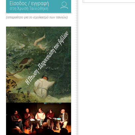
Είσοδος / εγγραφή
στη Χρυσή Ταινιοθήκη
(απαραίτητο για το σχολιασμό των ταινιών)