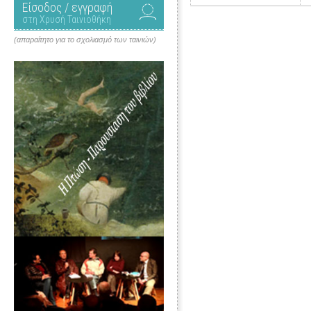
Είσοδος / εγγραφή
στη Χρυσή Ταινιοθήκη
(απαραίτητο για το σχολιασμό των ταινιών)