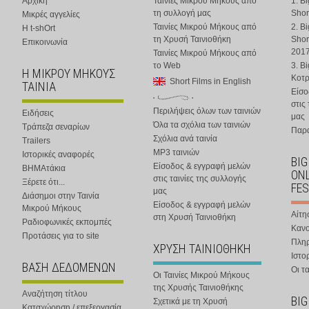
Αρχική
Ταινίες Μικρού Μήκους από
1. B
τη συλλογή μας
Shor
Μικρές αγγελίες
Ταινίες Μικρού Μήκους από
2. B
Η t-shOrt
τη Χρυσή Ταινιοθήκη
Shor
Επικοινωνία
201
Ταινίες Μικρού Μήκους από
το Web
3. B
Η ΜΙΚΡΟΥ ΜΗΚΟΥΣ
Κοτ
Short Films in English
ΤΑΙΝΙΑ
Είσο
στις
Περιλήψεις όλων των ταινιών
Ειδήσεις
μας
Όλα τα σχόλια των ταινιών
Τράπεζα σεναρίων
Παρα
Σχόλια ανά ταινία
Trailers
MP3 ταινιών
Ιστορικές αναφορές
BIG
Είσοδος & εγγραφή μελών
ΒΗΜΑτάκια
ONL
στις ταινίες της συλλογής
Ξέρετε ότι...
FES
μας
Διάσημοι στην Ταινία
Είσοδος & εγγραφή μελών
Μικρού Μήκους
Αίτη
στη Χρυσή Ταινιοθήκη
Ραδιοφωνικές εκπομπές
Κανο
Προτάσεις για το site
Πλη
ΧΡΥΣΗ ΤΑΙΝΙΟΘΗΚΗ
Ιστο
ΒΑΣΗ ΔΕΔΟΜΕΝΩΝ
Οι τα
Οι Ταινίες Μικρού Μήκους
της Χρυσής Ταινιοθήκης
Αναζήτηση τίτλου
BIG
Σχετικά με τη Χρυσή
Καταχώρηση / επεξεργασία