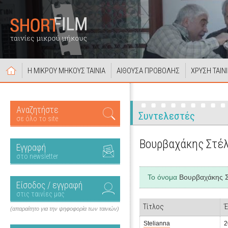
Η ΜΙΚΡΟΥ ΜΗΚΟΥΣ ΤΑΙΝΙΑ
ΑΙΘΟΥΣΑ ΠΡΟΒΟΛΗΣ
ΧΡΥΣΗ ΤΑΙΝ
Αναζητήστε
Συντελεστές
σε όλο το site
Βουρβαχάκης Στέλ
Εγγραφή
στο newsletter
Το όνομα
Βουρβαχάκης Σ
Είσοδος / εγγραφή
στις ταινίες μας
Τίτλος
Έ
(απαραίτητο για την ψηφοφορία των ταινιών)
Stelianna
2