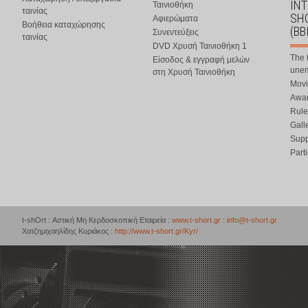
IN
Ταινιοθήκη
ταινίας
SHO
Αφιερώματα
Βοήθεια καταχώρησης
(BB
Συνεντεύξεις
ταινίας
DVD Χρυσή Ταινιοθήκη 1
The 
Είσοδος & εγγραφή μελών
une
στη Χρυσή Ταινιοθήκη
Movi
Awar
Rule
Gall
Supp
Part
t-shOrt : Αστική Μη Κερδοσκοπική Εταιρεία :
www.t-short.gr
:
info@t-short.gr
Χατζημιχαηλίδης Κυριάκος :
http://www.t-short.gr/Kyr/