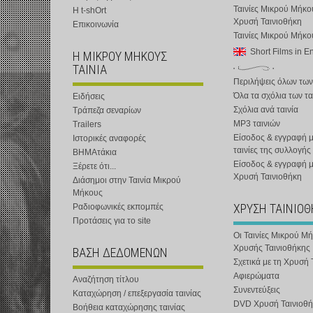
Ταινίες Μικρού Μήκο
Η t-shOrt
Χρυσή Ταινιοθήκη
Επικοινωνία
Ταινίες Μικρού Μήκ
Short Films in E
Η ΜΙΚΡΟΥ ΜΗΚΟΥΣ
ΤΑΙΝΙΑ
Περιλήψεις όλων των
Όλα τα σχόλια των τα
Ειδήσεις
Σχόλια ανά ταινία
Τράπεζα σεναρίων
MP3 ταινιών
Trailers
Είσοδος & εγγραφή μ
Ιστορικές αναφορές
ταινίες της συλλογής
ΒΗΜΑτάκια
Είσοδος & εγγραφή 
Ξέρετε ότι...
Χρυσή Ταινιοθήκη
Διάσημοι στην Ταινία Μικρού
Μήκους
ΧΡΥΣΗ ΤΑΙΝΙΟ
Ραδιοφωνικές εκπομπές
Προτάσεις για το site
Οι Ταινίες Μικρού Μ
Χρυσής Ταινιοθήκης
ΒΑΣΗ ΔΕΔΟΜΕΝΩΝ
Σχετικά με τη Χρυσή 
Αφιερώματα
Αναζήτηση τίτλου
Συνεντεύξεις
Καταχώρηση / επεξεργασία ταινίας
DVD Χρυσή Ταινιοθή
Βοήθεια καταχώρησης ταινίας