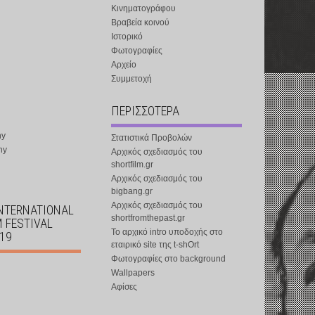
Κινηματογράφου
Βραβεία κοινού
Ιστορικό
Φωτογραφίες
Αρχείο
Συμμετοχή
ΠΕΡΙΣΣΟΤΕΡΑ
ny
Στατιστικά Προβολών
ny
Αρχικός σχεδιασμός του
shortfilm.gr
Αρχικός σχεδιασμός του
bigbang.gr
Αρχικός σχεδιασμός του
INTERNATIONAL
shortfromthepast.gr
M FESTIVAL
Το αρχικό intro υποδοχής στο
019
εταιρικό site της t-shOrt
Φωτογραφίες στο background
Wallpapers
Αφίσες