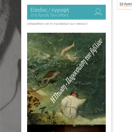
10 Λεπτ
Είσοδος / εγγραφή
στη Χρυσή Ταινιοθήκη
(απαραίτητο για το σχολιασμό των ταινιών)