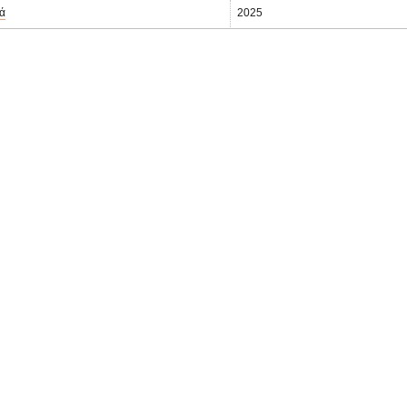
ά
2025