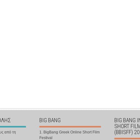
ΟΛΗΣ
BIG BANG
BIG BANG 
SHORT FIL
(BBISFF) 2
υς από τη
1. BigBang Greek Online Short Film
Festival