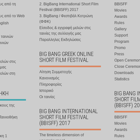
υς από τη
2. BigBang International Short Film
BBISFF
Festival (BBISFF) 2017
Movies
ους από το Web
3. BigBang / Φεστιβάλ Κοτρώνη
Awards
(ΦΦΚ)
Rules
nglish
Είσοδος & εγγραφή μελών στις
Gallery
ταινίες της συλλογής μας
Support
 ταινιών
Παραλληλες Εκδηλώσεις
Program
ινιών
Promo
BIG BANG GREEK ONLINE
Press
SHORT FILM FESTIVAL
Open Ceremo
ελών στις
Close Ceremo
 μας
Αίτηση Συμμετοχής
Downloads
μελών στη
Κανονισμός
Statistics
Πληροφορίες
Ιστορικό
ΘΗΚΗ
BIG BANG 
Οι ταινίες
SHORT FIL
(BBISFF) 2
ήκους της
BIG BANG INTERNATIONAL
SHORT FILM FESTIVAL
Ταινιοθήκη
BBISFF
(BBISFF) 2017
Movies
Awards
The timeless dimension of
κη 1
Rules