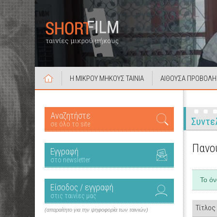
Η ΜΙΚΡΟΥ ΜΗΚΟΥΣ ΤΑΙΝΙΑ
ΑΙΘΟΥΣΑ ΠΡΟΒΟΛΗ
Αναζητήστε
Συντε
σε όλο το site
Πανο
Εγγραφή
στο newsletter
Το ό
Είσοδος / εγγραφή
στις ταινίες μας
Τίτλος
(απαραίτητο για την ψηφοφορία των ταινιών)