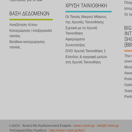
Προτάσεις για το site
Πλη
ΧΡΥΣΗ ΤΑΙΝΙΟΘΗΚΗ
Ιστο
ΒΑΣΗ ΔΕΔΟΜΕΝΩΝ
Οι τα
Οι Ταινίες Μικρού Μήκους
της Χρυσής Ταινιοθήκης
Αναζήτηση τίτλου
BIG
Σχετικά με τη Χρυσή
Καταχώρηση / επεξεργασία
IN
Ταινιοθήκη
ταινίας
SHO
Αφιερώματα
Βοήθεια καταχώρησης
(BB
Συνεντεύξεις
ταινίας
DVD Χρυσή Ταινιοθήκη 1
The 
Είσοδος & εγγραφή μελών
une
στη Χρυσή Ταινιοθήκη
Movi
Awar
Rule
Gall
Supp
Part
t-shOrt : Αστική Μη Κερδοσκοπική Εταιρεία :
www.t-short.gr
:
info@t-short.gr
Χατζημιχαηλίδης Κυριάκος :
http://www.t-short.gr/Kyr/