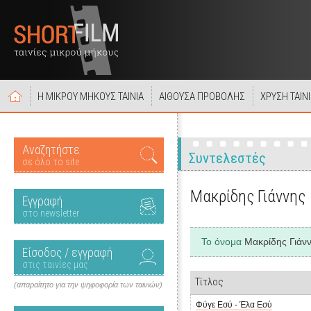
Η ΜΙΚΡΟΥ ΜΗΚΟΥΣ ΤΑΙΝΙΑ
ΑΙΘΟΥΣΑ ΠΡΟΒΟΛΗΣ
ΧΡΥΣΗ ΤΑΙΝ
Αναζητήστε
Συντελεστές
σε όλο το site
Μακρίδης Γιάννης
Εγγραφή
στο newsletter
Το όνομα
Μακρίδης Γιάν
Είσοδος / εγγραφή
στις ταινίες μας
Τίτλος
(απαραίτητο για την ψηφοφορία των ταινιών)
Φύγε Εσύ - Έλα Εσύ