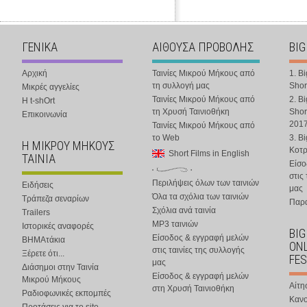
ΓΕΝΙΚΑ
ΑΙΘΟΥΣΑ ΠΡΟΒΟΛΗΣ
BIG
Αρχική
Ταινίες Μικρού Μήκους από
1. B
τη συλλογή μας
Shor
Μικρές αγγελίες
Ταινίες Μικρού Μήκους από
2. B
Η t-shOrt
τη Χρυσή Ταινιοθήκη
Shor
Επικοινωνία
201
Ταινίες Μικρού Μήκους από
το Web
3. B
Η ΜΙΚΡΟΥ ΜΗΚΟΥΣ
Κοτ
Short Films in English
ΤΑΙΝΙΑ
Είσο
στις
Περιλήψεις όλων των ταινιών
Ειδήσεις
μας
Όλα τα σχόλια των ταινιών
Τράπεζα σεναρίων
Παρα
Σχόλια ανά ταινία
Trailers
MP3 ταινιών
Ιστορικές αναφορές
BIG
Είσοδος & εγγραφή μελών
ΒΗΜΑτάκια
ONL
στις ταινίες της συλλογής
Ξέρετε ότι...
FES
μας
Διάσημοι στην Ταινία
Είσοδος & εγγραφή μελών
Μικρού Μήκους
Αίτη
στη Χρυσή Ταινιοθήκη
Ραδιοφωνικές εκπομπές
Κανο