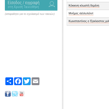
Είσοδος / εγγραφή
Κόκκινη κλωστή δεμένη
στη Χρυσή Ταινιοθήκη
Μνήμες σελλυλόιντ
(απαραίτητο για το σχολιασμό των ταινιών)
Κωνσταντίνος ο Έγκλειστος μι
Share
Facebook
Twitter
Email