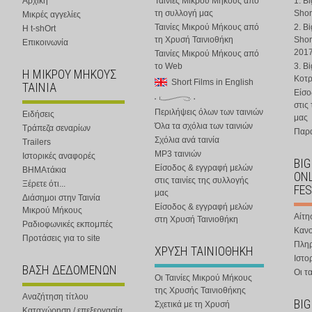
Αρχική
Ταινίες Μικρού Μήκους από
1. B
τη συλλογή μας
Shor
Μικρές αγγελίες
Ταινίες Μικρού Μήκους από
2. B
Η t-shOrt
τη Χρυσή Ταινιοθήκη
Shor
Επικοινωνία
201
Ταινίες Μικρού Μήκους από
το Web
3. B
Η ΜΙΚΡΟΥ ΜΗΚΟΥΣ
Κοτ
Short Films in English
ΤΑΙΝΙΑ
Είσο
στις
Περιλήψεις όλων των ταινιών
Ειδήσεις
μας
Όλα τα σχόλια των ταινιών
Τράπεζα σεναρίων
Παρα
Σχόλια ανά ταινία
Trailers
MP3 ταινιών
Ιστορικές αναφορές
BIG
Είσοδος & εγγραφή μελών
ΒΗΜΑτάκια
ONL
στις ταινίες της συλλογής
Ξέρετε ότι...
FES
μας
Διάσημοι στην Ταινία
Είσοδος & εγγραφή μελών
Μικρού Μήκους
Αίτη
στη Χρυσή Ταινιοθήκη
Ραδιοφωνικές εκπομπές
Κανο
Προτάσεις για το site
Πλη
ΧΡΥΣΗ ΤΑΙΝΙΟΘΗΚΗ
Ιστο
ΒΑΣΗ ΔΕΔΟΜΕΝΩΝ
Οι τα
Οι Ταινίες Μικρού Μήκους
της Χρυσής Ταινιοθήκης
Αναζήτηση τίτλου
BIG
Σχετικά με τη Χρυσή
Καταχώρηση / επεξεργασία