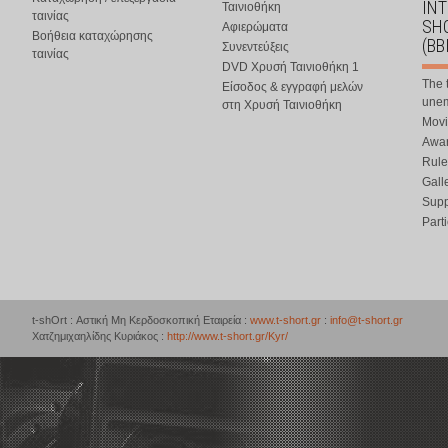
IN
Ταινιοθήκη
ταινίας
SHO
Αφιερώματα
Βοήθεια καταχώρησης
(BB
Συνεντεύξεις
ταινίας
DVD Χρυσή Ταινιοθήκη 1
The 
Είσοδος & εγγραφή μελών
une
στη Χρυσή Ταινιοθήκη
Movi
Awar
Rule
Gall
Supp
Part
t-shOrt : Αστική Μη Κερδοσκοπική Εταιρεία :
www.t-short.gr
:
info@t-short.gr
Χατζημιχαηλίδης Κυριάκος :
http://www.t-short.gr/Kyr/