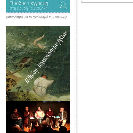
Είσοδος / εγγραφή
στη Χρυσή Ταινιοθήκη
(απαραίτητο για το σχολιασμό των ταινιών)