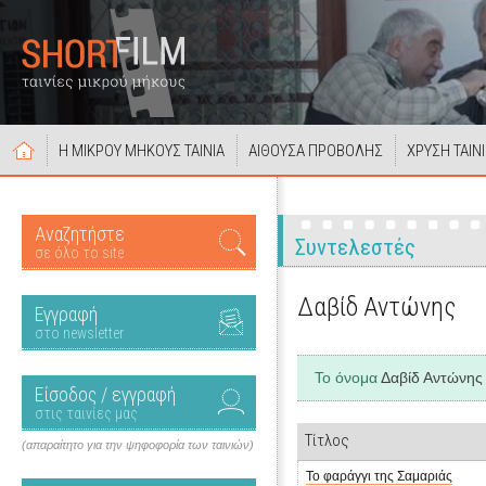
Η ΜΙΚΡΟΥ ΜΗΚΟΥΣ ΤΑΙΝΙΑ
ΑΙΘΟΥΣΑ ΠΡΟΒΟΛΗΣ
ΧΡΥΣΗ ΤΑΙΝ
Αναζητήστε
Συντελεστές
σε όλο το site
Δαβίδ Αντώνης
Εγγραφή
στο newsletter
Το όνομα
Δαβίδ Αντώνης
Είσοδος / εγγραφή
στις ταινίες μας
Τίτλος
(απαραίτητο για την ψηφοφορία των ταινιών)
Το φαράγγι της Σαμαριάς