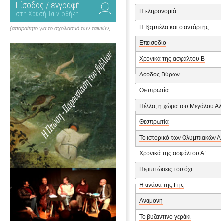
Είσοδος / εγγραφή
Η κληρονομιά
στη Χρυσή Ταινιοθήκη
Η Ιζαμπέλα και ο αντάρτης
(απαραίτητο για το σχολιασμό των ταινιών)
Επεισόδιο
Χρονικά της ασφάλτου Β
Λόρδος Βύρων
Θεσπρωτία
Πέλλα, η χώρα του Μεγάλου Α
Θεσπρωτία
Το ιστορικό των Ολυμπιακών 
Χρονικά της ασφάλτου Α΄
Περιπτώσεις του όχι
Η ανάσα της Γης
Αναμονή
Το βυζαντινό γεράκι