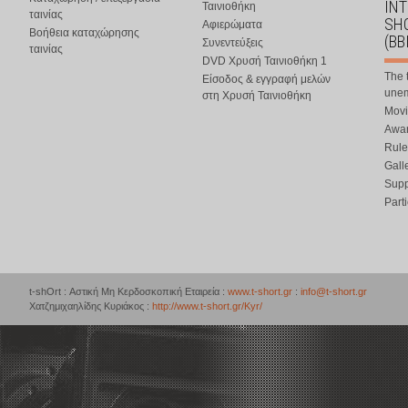
IN
Ταινιοθήκη
ταινίας
SHO
Αφιερώματα
Βοήθεια καταχώρησης
(BB
Συνεντεύξεις
ταινίας
DVD Χρυσή Ταινιοθήκη 1
The 
Είσοδος & εγγραφή μελών
une
στη Χρυσή Ταινιοθήκη
Movi
Awar
Rule
Gall
Supp
Part
t-shOrt : Αστική Μη Κερδοσκοπική Εταιρεία :
www.t-short.gr
:
info@t-short.gr
Χατζημιχαηλίδης Κυριάκος :
http://www.t-short.gr/Kyr/