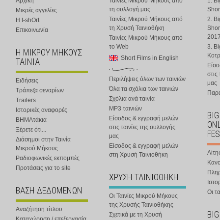
Αρχική
Ταινίες Μικρού Μήκους από
1. B
τη συλλογή μας
Shor
Μικρές αγγελίες
Ταινίες Μικρού Μήκους από
2. B
Η t-shOrt
τη Χρυσή Ταινιοθήκη
Shor
Επικοινωνία
201
Ταινίες Μικρού Μήκους από
το Web
3. B
Η ΜΙΚΡΟΥ ΜΗΚΟΥΣ
Κοτ
Short Films in English
ΤΑΙΝΙΑ
Είσο
στις
Περιλήψεις όλων των ταινιών
Ειδήσεις
μας
Όλα τα σχόλια των ταινιών
Τράπεζα σεναρίων
Παρα
Σχόλια ανά ταινία
Trailers
MP3 ταινιών
Ιστορικές αναφορές
BIG
Είσοδος & εγγραφή μελών
ΒΗΜΑτάκια
ONL
στις ταινίες της συλλογής
Ξέρετε ότι...
FES
μας
Διάσημοι στην Ταινία
Είσοδος & εγγραφή μελών
Μικρού Μήκους
Αίτη
στη Χρυσή Ταινιοθήκη
Ραδιοφωνικές εκπομπές
Κανο
Προτάσεις για το site
Πλη
ΧΡΥΣΗ ΤΑΙΝΙΟΘΗΚΗ
Ιστο
ΒΑΣΗ ΔΕΔΟΜΕΝΩΝ
Οι τα
Οι Ταινίες Μικρού Μήκους
της Χρυσής Ταινιοθήκης
Αναζήτηση τίτλου
BIG
Σχετικά με τη Χρυσή
Καταχώρηση / επεξεργασία