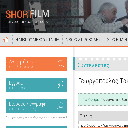
Η ΜΙΚΡΟΥ ΜΗΚΟΥΣ ΤΑΙΝΙΑ
ΑΙΘΟΥΣΑ ΠΡΟΒΟΛΗΣ
ΧΡΥΣΗ ΤΑΙΝ
Αναζητήστε
Συντελεστές
σε όλο το site
Γεωργόπουλος Τά
Εγγραφή
στο newsletter
Το όνομα
Γεωργόπουλος
Είσοδος / εγγραφή
στις ταινίες μας
Τίτλος
(απαραίτητο για την ψηφοφορία των ταινιών)
Στο διάβα των Λαγκαδιανών μ