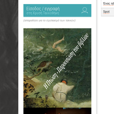
Ένας ηθ
Είσοδος / εγγραφή
Spot
στη Χρυσή Ταινιοθήκη
(απαραίτητο για το σχολιασμό των ταινιών)