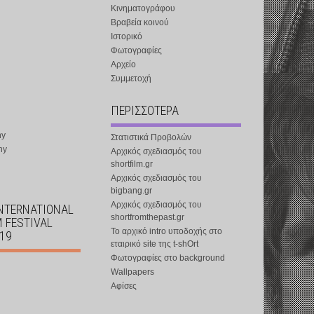
Κινηματογράφου
Βραβεία κοινού
Ιστορικό
Φωτογραφίες
Αρχείο
Συμμετοχή
ΠΕΡΙΣΣΟΤΕΡΑ
ny
Στατιστικά Προβολών
ny
Αρχικός σχεδιασμός του
shortfilm.gr
Αρχικός σχεδιασμός του
bigbang.gr
Αρχικός σχεδιασμός του
INTERNATIONAL
shortfromthepast.gr
M FESTIVAL
Το αρχικό intro υποδοχής στο
019
εταιρικό site της t-shOrt
Φωτογραφίες στο background
Wallpapers
Αφίσες