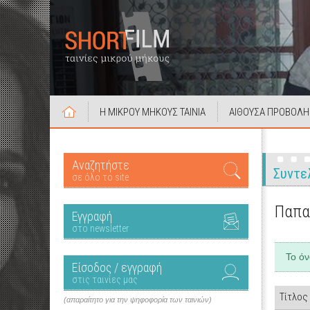
Η ΜΙΚΡΟΥ ΜΗΚΟΥΣ ΤΑΙΝΙΑ
ΑΙΘΟΥΣΑ ΠΡΟΒΟΛΗ
Αναζητήστε
Συντε
σε όλο το site
Παπα
Εγγραφή
στο newsletter
Το ό
Είσοδος / εγγραφή
στις ταινίες μας
Τίτλος
(απαραίτητο για την ψηφοφορία των ταινιών)