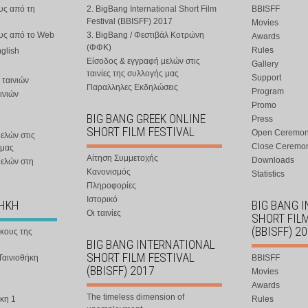
υς από τη
2. BigBang International Short Film
BBISFF
Festival (BBISFF) 2017
Movies
ους από το Web
3. BigBang / Φεστιβάλ Κοτρώνη
Awards
(ΦΦΚ)
Rules
nglish
Είσοδος & εγγραφή μελών στις
Gallery
ταινίες της συλλογής μας
Support
 ταινιών
Παραλληλες Εκδηλώσεις
Program
ινιών
Promo
BIG BANG GREEK ONLINE
Press
SHORT FILM FESTIVAL
Open Ceremo
ελών στις
Close Ceremo
 μας
Αίτηση Συμμετοχής
Downloads
μελών στη
Κανονισμός
Statistics
Πληροφορίες
Ιστορικό
ΘΗΚΗ
BIG BANG 
Οι ταινίες
SHORT FIL
(BBISFF) 2
ήκους της
BIG BANG INTERNATIONAL
SHORT FILM FESTIVAL
Ταινιοθήκη
BBISFF
(BBISFF) 2017
Movies
Awards
The timeless dimension of
κη 1
Rules