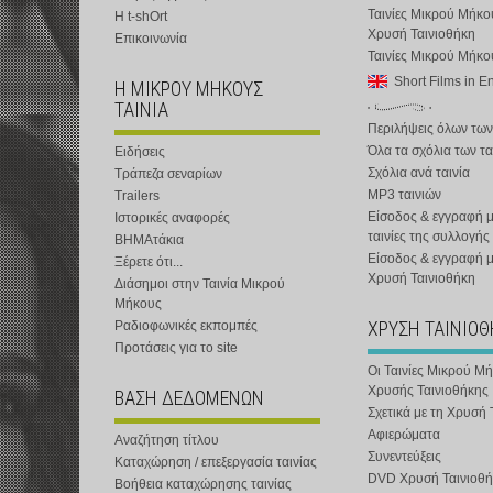
Ταινίες Μικρού Μήκο
Η t-shOrt
Χρυσή Ταινιοθήκη
Επικοινωνία
Ταινίες Μικρού Μήκ
Short Films in E
Η ΜΙΚΡΟΥ ΜΗΚΟΥΣ
ΤΑΙΝΙΑ
Περιλήψεις όλων των
Όλα τα σχόλια των τα
Ειδήσεις
Σχόλια ανά ταινία
Τράπεζα σεναρίων
MP3 ταινιών
Trailers
Είσοδος & εγγραφή μ
Ιστορικές αναφορές
ταινίες της συλλογής
ΒΗΜΑτάκια
Είσοδος & εγγραφή 
Ξέρετε ότι...
Χρυσή Ταινιοθήκη
Διάσημοι στην Ταινία Μικρού
Μήκους
ΧΡΥΣΗ ΤΑΙΝΙΟ
Ραδιοφωνικές εκπομπές
Προτάσεις για το site
Οι Ταινίες Μικρού Μ
Χρυσής Ταινιοθήκης
ΒΑΣΗ ΔΕΔΟΜΕΝΩΝ
Σχετικά με τη Χρυσή 
Αφιερώματα
Αναζήτηση τίτλου
Συνεντεύξεις
Καταχώρηση / επεξεργασία ταινίας
DVD Χρυσή Ταινιοθή
Βοήθεια καταχώρησης ταινίας