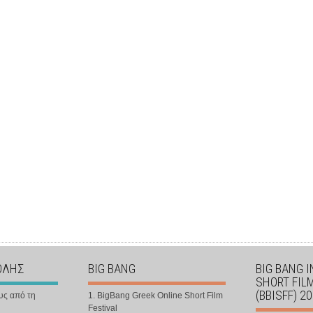
ΟΛΗΣ
BIG BANG
BIG BANG 
SHORT FIL
(BBISFF) 2
υς από τη
1. BigBang Greek Online Short Film
Festival