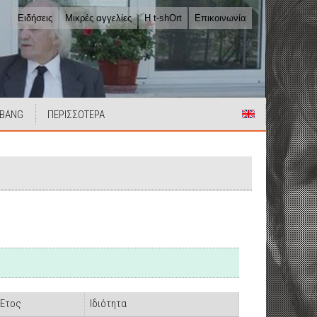
Ειδήσεις
Μικρές αγγελίες
Η t-shOrt
Επικοινωνία
 BANG
ΠΕΡΙΣΣΟΤΕΡΑ
Έτος
Ιδιότητα