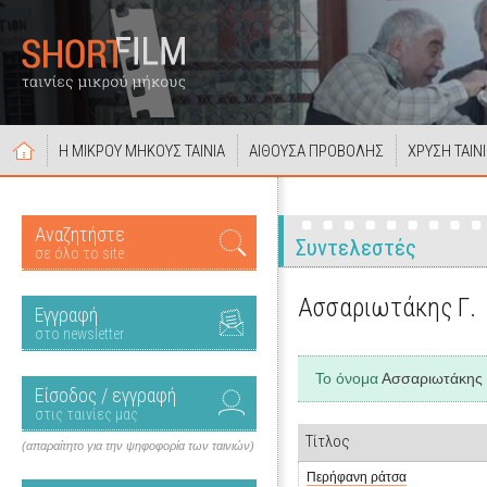
Η ΜΙΚΡΟΥ ΜΗΚΟΥΣ ΤΑΙΝΙΑ
ΑΙΘΟΥΣΑ ΠΡΟΒΟΛΗΣ
ΧΡΥΣΗ ΤΑΙΝ
Αναζητήστε
Συντελεστές
σε όλο το site
Ασσαριωτάκης Γ.
Εγγραφή
στο newsletter
Το όνομα
Ασσαριωτάκης 
Είσοδος / εγγραφή
στις ταινίες μας
Τίτλος
(απαραίτητο για την ψηφοφορία των ταινιών)
Περήφανη ράτσα