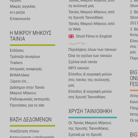
Αρχική
Ταινίες Μικρού Μήκους από
1. B
τη συλλογή μας
Shor
Μικρές αγγελίες
Ταινίες Μικρού Μήκους από
2. B
Η t-shOrt
τη Χρυσή Ταινιοθήκη
Shor
Επικοινωνία
201
Ταινίες Μικρού Μήκους από
το Web
3. B
Η ΜΙΚΡΟΥ ΜΗΚΟΥΣ
Κοτ
Short Films in English
ΤΑΙΝΙΑ
Είσο
στις
Περιλήψεις όλων των ταινιών
Ειδήσεις
μας
Όλα τα σχόλια των ταινιών
Τράπεζα σεναρίων
Παρα
Σχόλια ανά ταινία
Trailers
MP3 ταινιών
Ιστορικές αναφορές
BIG
Είσοδος & εγγραφή μελών
ΒΗΜΑτάκια
ONL
στις ταινίες της συλλογής
Ξέρετε ότι...
FES
μας
Διάσημοι στην Ταινία
Είσοδος & εγγραφή μελών
Μικρού Μήκους
Αίτη
στη Χρυσή Ταινιοθήκη
Ραδιοφωνικές εκπομπές
Κανο
Προτάσεις για το site
Πλη
ΧΡΥΣΗ ΤΑΙΝΙΟΘΗΚΗ
Ιστο
ΒΑΣΗ ΔΕΔΟΜΕΝΩΝ
Οι τα
Οι Ταινίες Μικρού Μήκους
της Χρυσής Ταινιοθήκης
Αναζήτηση τίτλου
BIG
Σχετικά με τη Χρυσή
Καταχώρηση / επεξεργασία