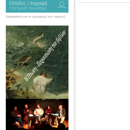
Είσοδος / εγγραφή
στη Χρυσή Ταινιοθήκη
(απαραίτητο για το σχολιασμό των ταινιών)