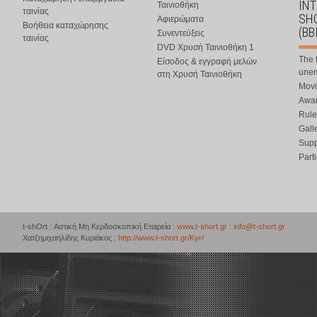
IN
Ταινιοθήκη
ταινίας
SHO
Αφιερώματα
Βοήθεια καταχώρησης
(BB
Συνεντεύξεις
ταινίας
DVD Χρυσή Ταινιοθήκη 1
The 
Είσοδος & εγγραφή μελών
une
στη Χρυσή Ταινιοθήκη
Movi
Awar
Rule
Gall
Supp
Part
t-shOrt : Αστική Μη Κερδοσκοπική Εταιρεία :
www.t-short.gr
:
info@t-short.gr
Χατζημιχαηλίδης Κυριάκος :
http://www.t-short.gr/Kyr/