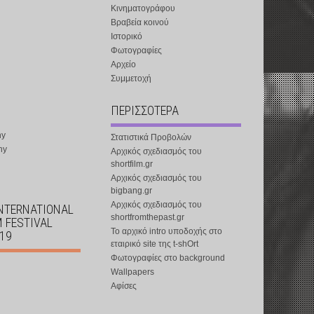
Κινηματογράφου
Βραβεία κοινού
Ιστορικό
Φωτογραφίες
Αρχείο
Συμμετοχή
ΠΕΡΙΣΣΟΤΕΡΑ
ny
Στατιστικά Προβολών
ny
Αρχικός σχεδιασμός του
shortfilm.gr
Αρχικός σχεδιασμός του
bigbang.gr
Αρχικός σχεδιασμός του
INTERNATIONAL
shortfromthepast.gr
M FESTIVAL
Το αρχικό intro υποδοχής στο
019
εταιρικό site της t-shOrt
Φωτογραφίες στο background
Wallpapers
Αφίσες