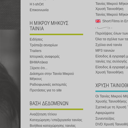
Ταινίες Μικρού Μήκο
Η t-shOrt
Χρυσή Ταινιοθήκη
Επικοινωνία
Ταινίες Μικρού Μήκ
Short Films in E
Η ΜΙΚΡΟΥ ΜΗΚΟΥΣ
ΤΑΙΝΙΑ
Περιλήψεις όλων των
Όλα τα σχόλια των τα
Ειδήσεις
Σχόλια ανά ταινία
Τράπεζα σεναρίων
MP3 ταινιών
Trailers
Είσοδος & εγγραφή μ
Ιστορικές αναφορές
ταινίες της συλλογής
ΒΗΜΑτάκια
Είσοδος & εγγραφή 
Ξέρετε ότι...
Χρυσή Ταινιοθήκη
Διάσημοι στην Ταινία Μικρού
Μήκους
ΧΡΥΣΗ ΤΑΙΝΙΟ
Ραδιοφωνικές εκπομπές
Προτάσεις για το site
Οι Ταινίες Μικρού Μ
Χρυσής Ταινιοθήκης
ΒΑΣΗ ΔΕΔΟΜΕΝΩΝ
Σχετικά με τη Χρυσή 
Αφιερώματα
Αναζήτηση τίτλου
Συνεντεύξεις
Καταχώρηση / επεξεργασία ταινίας
DVD Χρυσή Ταινιοθή
Βοήθεια καταχώρησης ταινίας