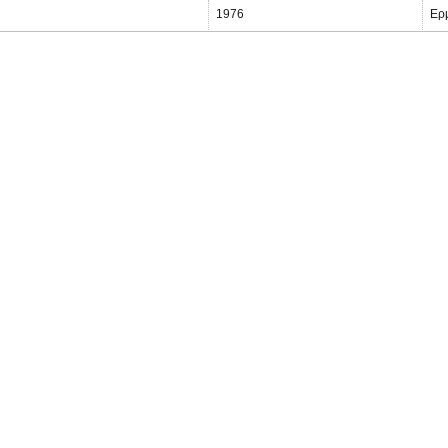
1976
Ερ