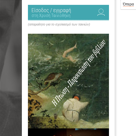
Όπερα
Είσοδος / εγγραφή
στη Χρυσή Ταινιοθήκη
(απαραίτητο για το σχολιασμό των ταινιών)