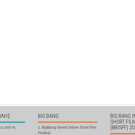
ΟΛΗΣ
BIG BANG
BIG BANG 
SHORT FIL
(BBISFF) 2
υς από τη
1. BigBang Greek Online Short Film
Festival