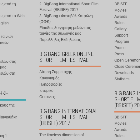
υς από τη
2. BigBang International Short Film
BBISFF
Festival (BBISFF) 2017
Movies
ους από το Web
3. BigBang / Φεστιβάλ Κοτρώνη
Awards
(ΦΦΚ)
Rules
nglish
Είσοδος & εγγραφή μελών στις
Gallery
ταινίες της συλλογής μας
Support
 ταινιών
Παραλληλες Εκδηλώσεις
Program
ινιών
Promo
BIG BANG GREEK ONLINE
Press
SHORT FILM FESTIVAL
Open Ceremo
ελών στις
Close Ceremo
 μας
Αίτηση Συμμετοχής
Downloads
μελών στη
Κανονισμός
Statistics
Πληροφορίες
Ιστορικό
ΘΗΚΗ
BIG BANG 
Οι ταινίες
SHORT FIL
(BBISFF) 2
ήκους της
BIG BANG INTERNATIONAL
SHORT FILM FESTIVAL
Ταινιοθήκη
BBISFF
(BBISFF) 2017
Movies
Awards
The timeless dimension of
κη 1
Rules