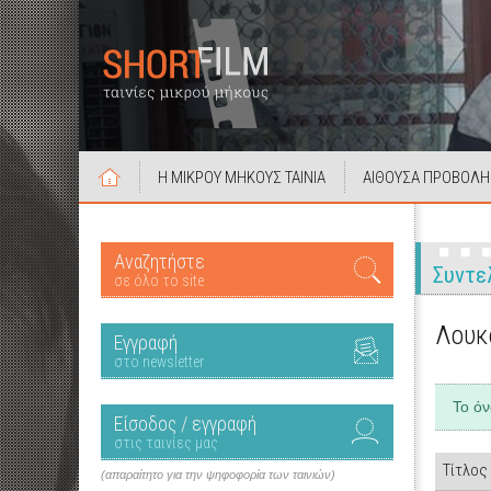
Η ΜΙΚΡΟΥ ΜΗΚΟΥΣ ΤΑΙΝΙΑ
ΑΙΘΟΥΣΑ ΠΡΟΒΟΛΗ
Αναζητήστε
Συντε
σε όλο το site
Λουκ
Εγγραφή
στο newsletter
Το ό
Είσοδος / εγγραφή
στις ταινίες μας
Τίτλος
(απαραίτητο για την ψηφοφορία των ταινιών)