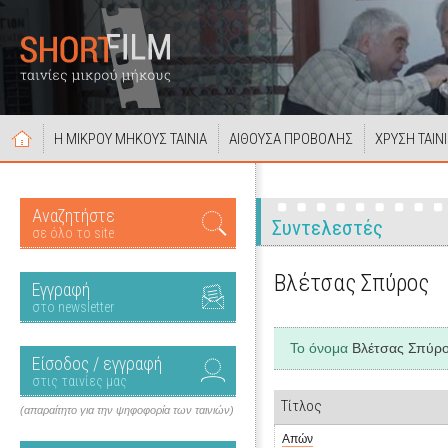
Η ΜΙΚΡΟΥ ΜΗΚΟΥΣ ΤΑΙΝΙΑ
ΑΙΘΟΥΣΑ ΠΡΟΒΟΛΗΣ
ΧΡΥΣΗ ΤΑΙΝ
Αναζητήστε
Συντελεστές
σε όλο το site
Βλέτσας Σπύρος
Εγγραφή
στο newsletter
Το όνομα
Βλέτσας Σπύρ
Είσοδος / εγγραφή
στις ταινίες μας
Τίτλος
(απαραίτητο για την ψηφοφορία των ταινιών)
Απών