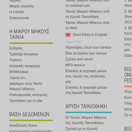
Αρχική
Ταινίες Μικρού Μήκους από
1. B
τη συλλογή μας
Shor
Μικρές αγγελίες
Ταινίες Μικρού Μήκους από
2. B
Η t-shOrt
τη Χρυσή Ταινιοθήκη
Shor
Επικοινωνία
201
Ταινίες Μικρού Μήκους από
το Web
3. B
Η ΜΙΚΡΟΥ ΜΗΚΟΥΣ
Κοτ
Short Films in English
ΤΑΙΝΙΑ
Είσο
στις
Περιλήψεις όλων των ταινιών
Ειδήσεις
μας
Όλα τα σχόλια των ταινιών
Τράπεζα σεναρίων
Παρα
Σχόλια ανά ταινία
Trailers
MP3 ταινιών
Ιστορικές αναφορές
BIG
Είσοδος & εγγραφή μελών
ΒΗΜΑτάκια
ONL
στις ταινίες της συλλογής
Ξέρετε ότι...
FES
μας
Διάσημοι στην Ταινία
Είσοδος & εγγραφή μελών
Μικρού Μήκους
Αίτη
στη Χρυσή Ταινιοθήκη
Ραδιοφωνικές εκπομπές
Κανο
Προτάσεις για το site
Πλη
ΧΡΥΣΗ ΤΑΙΝΙΟΘΗΚΗ
Ιστο
ΒΑΣΗ ΔΕΔΟΜΕΝΩΝ
Οι τα
Οι Ταινίες Μικρού Μήκους
της Χρυσής Ταινιοθήκης
Αναζήτηση τίτλου
BIG
Σχετικά με τη Χρυσή
Καταχώρηση / επεξεργασία