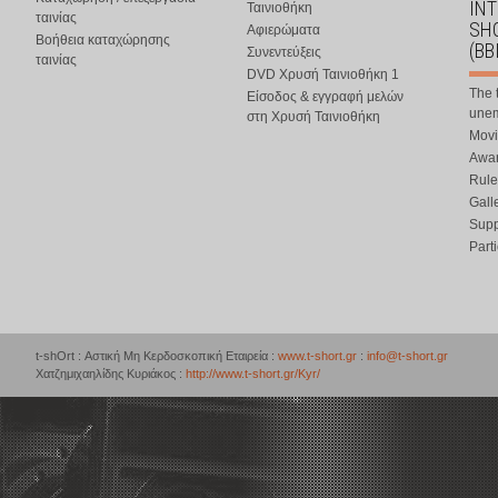
IN
Ταινιοθήκη
ταινίας
SHO
Αφιερώματα
Βοήθεια καταχώρησης
(BB
Συνεντεύξεις
ταινίας
DVD Χρυσή Ταινιοθήκη 1
The 
Είσοδος & εγγραφή μελών
une
στη Χρυσή Ταινιοθήκη
Movi
Awar
Rule
Gall
Supp
Part
t-shOrt : Αστική Μη Κερδοσκοπική Εταιρεία :
www.t-short.gr
:
info@t-short.gr
Χατζημιχαηλίδης Κυριάκος :
http://www.t-short.gr/Kyr/