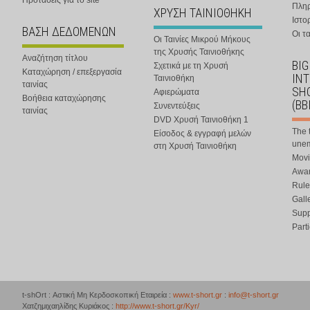
Προτάσεις για το site
Πλη
ΧΡΥΣΗ ΤΑΙΝΙΟΘΗΚΗ
Ιστο
ΒΑΣΗ ΔΕΔΟΜΕΝΩΝ
Οι τα
Οι Ταινίες Μικρού Μήκους
της Χρυσής Ταινιοθήκης
Αναζήτηση τίτλου
BIG
Σχετικά με τη Χρυσή
Καταχώρηση / επεξεργασία
IN
Ταινιοθήκη
ταινίας
SHO
Αφιερώματα
Βοήθεια καταχώρησης
(BB
Συνεντεύξεις
ταινίας
DVD Χρυσή Ταινιοθήκη 1
The 
Είσοδος & εγγραφή μελών
une
στη Χρυσή Ταινιοθήκη
Movi
Awar
Rule
Gall
Supp
Part
t-shOrt : Αστική Μη Κερδοσκοπική Εταιρεία :
www.t-short.gr
:
info@t-short.gr
Χατζημιχαηλίδης Κυριάκος :
http://www.t-short.gr/Kyr/