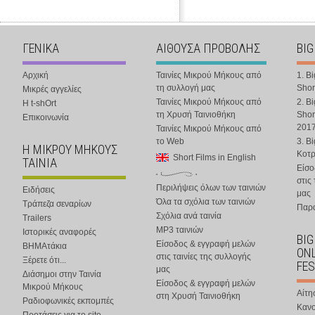
ΓΕΝΙΚΑ
ΑΙΘΟΥΣΑ ΠΡΟΒΟΛΗΣ
BIG
Αρχική
Ταινίες Μικρού Μήκους από
1. B
τη συλλογή μας
Shor
Μικρές αγγελίες
Ταινίες Μικρού Μήκους από
2. B
Η t-shOrt
τη Χρυσή Ταινιοθήκη
Shor
Επικοινωνία
201
Ταινίες Μικρού Μήκους από
το Web
3. B
Η ΜΙΚΡΟΥ ΜΗΚΟΥΣ
Κοτ
Short Films in English
ΤΑΙΝΙΑ
Είσο
στις
Περιλήψεις όλων των ταινιών
Ειδήσεις
μας
Όλα τα σχόλια των ταινιών
Τράπεζα σεναρίων
Παρα
Σχόλια ανά ταινία
Trailers
MP3 ταινιών
Ιστορικές αναφορές
BIG
Είσοδος & εγγραφή μελών
ΒΗΜΑτάκια
ONL
στις ταινίες της συλλογής
Ξέρετε ότι...
FES
μας
Διάσημοι στην Ταινία
Είσοδος & εγγραφή μελών
Μικρού Μήκους
Αίτη
στη Χρυσή Ταινιοθήκη
Ραδιοφωνικές εκπομπές
Κανο