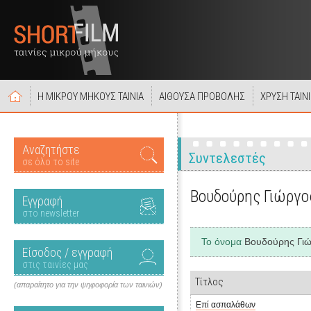
Η ΜΙΚΡΟΥ ΜΗΚΟΥΣ ΤΑΙΝΙΑ
ΑΙΘΟΥΣΑ ΠΡΟΒΟΛΗΣ
ΧΡΥΣΗ ΤΑΙΝ
Αναζητήστε
Συντελεστές
σε όλο το site
Βουδούρης Γιώργο
Εγγραφή
στο newsletter
Το όνομα
Βουδούρης Γι
Είσοδος / εγγραφή
στις ταινίες μας
Τίτλος
(απαραίτητο για την ψηφοφορία των ταινιών)
Επί ασπαλάθων