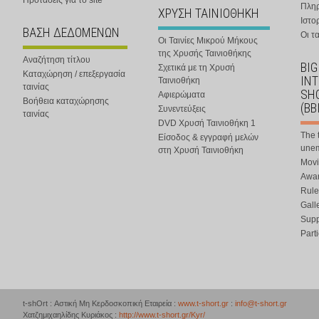
Προτάσεις για το site
Πλη
ΧΡΥΣΗ ΤΑΙΝΙΟΘΗΚΗ
Ιστο
ΒΑΣΗ ΔΕΔΟΜΕΝΩΝ
Οι τα
Οι Ταινίες Μικρού Μήκους
της Χρυσής Ταινιοθήκης
Αναζήτηση τίτλου
BIG
Σχετικά με τη Χρυσή
Καταχώρηση / επεξεργασία
IN
Ταινιοθήκη
ταινίας
SHO
Αφιερώματα
Βοήθεια καταχώρησης
(BB
Συνεντεύξεις
ταινίας
DVD Χρυσή Ταινιοθήκη 1
The 
Είσοδος & εγγραφή μελών
une
στη Χρυσή Ταινιοθήκη
Movi
Awar
Rule
Gall
Supp
Part
t-shOrt : Αστική Μη Κερδοσκοπική Εταιρεία :
www.t-short.gr
:
info@t-short.gr
Χατζημιχαηλίδης Κυριάκος :
http://www.t-short.gr/Kyr/