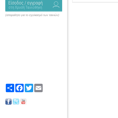
Είσοδος / εγγραφή
στη Χρυσή Ταινιοθήκη
(απαραίτητο για το σχολιασμό των ταινιών)
Share
Facebook
Twitter
Email