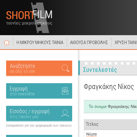
Η ΜΙΚΡΟΥ ΜΗΚΟΥΣ ΤΑΙΝΙΑ
ΑΙΘΟΥΣΑ ΠΡΟΒΟΛΗΣ
ΧΡΥΣΗ ΤΑΙΝ
Αναζητήστε
Συντελεστές
σε όλο το site
Φραγκάκης Νίκος
Εγγραφή
στο newsletter
Το όνομα
Φραγκάκης Νίκ
Είσοδος / εγγραφή
στις ταινίες μας
Τίτλος
(απαραίτητο για την ψηφοφορία των ταινιών)
Νύχτα