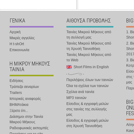
ΓΕΝΙΚΑ
ΑΙΘΟΥΣΑ ΠΡΟΒΟΛΗΣ
BIG
Αρχική
Ταινίες Μικρού Μήκους από
1. B
τη συλλογή μας
Shor
Μικρές αγγελίες
Ταινίες Μικρού Μήκους από
2. B
Η t-shOrt
τη Χρυσή Ταινιοθήκη
Shor
Επικοινωνία
201
Ταινίες Μικρού Μήκους από
το Web
3. B
Η ΜΙΚΡΟΥ ΜΗΚΟΥΣ
Κοτ
Short Films in English
ΤΑΙΝΙΑ
Είσο
στις
Περιλήψεις όλων των ταινιών
Ειδήσεις
μας
Όλα τα σχόλια των ταινιών
Τράπεζα σεναρίων
Παρα
Σχόλια ανά ταινία
Trailers
MP3 ταινιών
Ιστορικές αναφορές
BIG
Είσοδος & εγγραφή μελών
ΒΗΜΑτάκια
ONL
στις ταινίες της συλλογής
Ξέρετε ότι...
FES
μας
Διάσημοι στην Ταινία
Είσοδος & εγγραφή μελών
Μικρού Μήκους
Αίτη
στη Χρυσή Ταινιοθήκη
Ραδιοφωνικές εκπομπές
Κανο