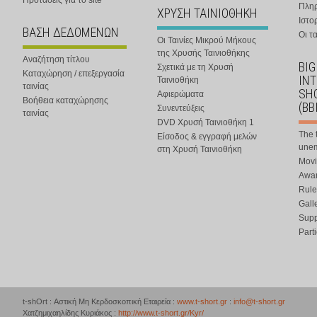
Προτάσεις για το site
Πλη
ΧΡΥΣΗ ΤΑΙΝΙΟΘΗΚΗ
Ιστο
ΒΑΣΗ ΔΕΔΟΜΕΝΩΝ
Οι τα
Οι Ταινίες Μικρού Μήκους
της Χρυσής Ταινιοθήκης
Αναζήτηση τίτλου
BIG
Σχετικά με τη Χρυσή
Καταχώρηση / επεξεργασία
IN
Ταινιοθήκη
ταινίας
SHO
Αφιερώματα
Βοήθεια καταχώρησης
(BB
Συνεντεύξεις
ταινίας
DVD Χρυσή Ταινιοθήκη 1
The 
Είσοδος & εγγραφή μελών
une
στη Χρυσή Ταινιοθήκη
Movi
Awar
Rule
Gall
Supp
Part
t-shOrt : Αστική Μη Κερδοσκοπική Εταιρεία :
www.t-short.gr
:
info@t-short.gr
Χατζημιχαηλίδης Κυριάκος :
http://www.t-short.gr/Kyr/