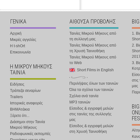
ΓΕΝΙΚΑ
ΑΙΘΟΥΣΑ ΠΡΟΒΟΛΗΣ
BIG
Αρχική
Ταινίες Μικρού Μήκους από
1. B
τη συλλογή μας
Shor
Μικρές αγγελίες
Ταινίες Μικρού Μήκους από
2. B
Η t-shOrt
τη Χρυσή Ταινιοθήκη
Shor
Επικοινωνία
201
Ταινίες Μικρού Μήκους από
το Web
3. B
Η ΜΙΚΡΟΥ ΜΗΚΟΥΣ
Κοτ
Short Films in English
ΤΑΙΝΙΑ
Είσο
στις
Περιλήψεις όλων των ταινιών
Ειδήσεις
μας
Όλα τα σχόλια των ταινιών
Τράπεζα σεναρίων
Παρα
Σχόλια ανά ταινία
Trailers
MP3 ταινιών
Ιστορικές αναφορές
BIG
Είσοδος & εγγραφή μελών
ΒΗΜΑτάκια
ONL
στις ταινίες της συλλογής
Ξέρετε ότι...
FES
μας
Διάσημοι στην Ταινία
Είσοδος & εγγραφή μελών
Μικρού Μήκους
Αίτη
στη Χρυσή Ταινιοθήκη
Ραδιοφωνικές εκπομπές
Κανο