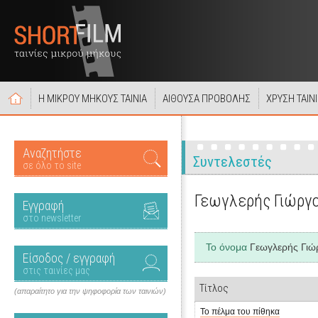
Η ΜΙΚΡΟΥ ΜΗΚΟΥΣ ΤΑΙΝΙΑ
ΑΙΘΟΥΣΑ ΠΡΟΒΟΛΗΣ
ΧΡΥΣΗ ΤΑΙΝ
Αναζητήστε
Συντελεστές
σε όλο το site
Γεωγλερής Γιώργ
Εγγραφή
στο newsletter
Το όνομα
Γεωγλερής Γιώ
Είσοδος / εγγραφή
στις ταινίες μας
Τίτλος
(απαραίτητο για την ψηφοφορία των ταινιών)
Το πέλμα του πίθηκα