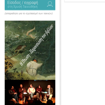
Είσοδος / εγγραφή
στη Χρυσή Ταινιοθήκη
(απαραίτητο για το σχολιασμό των ταινιών)