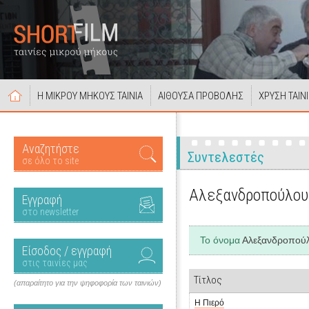
Η ΜΙΚΡΟΥ ΜΗΚΟΥΣ ΤΑΙΝΙΑ
ΑΙΘΟΥΣΑ ΠΡΟΒΟΛΗΣ
ΧΡΥΣΗ ΤΑΙΝ
Αναζητήστε
Συντελεστές
σε όλο το site
Αλεξανδροπούλου
Εγγραφή
στο newsletter
Το όνομα
Αλεξανδροπού
Είσοδος / εγγραφή
στις ταινίες μας
Τίτλος
(απαραίτητο για την ψηφοφορία των ταινιών)
Η Πιερό