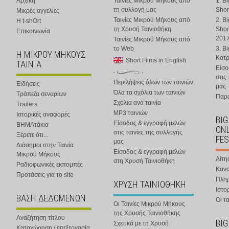
Αρχική
Ταινίες Μικρού Μήκους από
1. B
τη συλλογή μας
Shor
Μικρές αγγελίες
Ταινίες Μικρού Μήκους από
2. B
Η t-shOrt
τη Χρυσή Ταινιοθήκη
Shor
Επικοινωνία
201
Ταινίες Μικρού Μήκους από
το Web
3. B
Η ΜΙΚΡΟΥ ΜΗΚΟΥΣ
Κοτ
Short Films in English
ΤΑΙΝΙΑ
Είσο
στις
Περιλήψεις όλων των ταινιών
Ειδήσεις
μας
Όλα τα σχόλια των ταινιών
Τράπεζα σεναρίων
Παρα
Σχόλια ανά ταινία
Trailers
MP3 ταινιών
Ιστορικές αναφορές
BIG
Είσοδος & εγγραφή μελών
ΒΗΜΑτάκια
ONL
στις ταινίες της συλλογής
Ξέρετε ότι...
FES
μας
Διάσημοι στην Ταινία
Είσοδος & εγγραφή μελών
Μικρού Μήκους
Αίτη
στη Χρυσή Ταινιοθήκη
Ραδιοφωνικές εκπομπές
Κανο
Προτάσεις για το site
Πλη
ΧΡΥΣΗ ΤΑΙΝΙΟΘΗΚΗ
Ιστο
ΒΑΣΗ ΔΕΔΟΜΕΝΩΝ
Οι τα
Οι Ταινίες Μικρού Μήκους
της Χρυσής Ταινιοθήκης
Αναζήτηση τίτλου
BIG
Σχετικά με τη Χρυσή
Καταχώρηση / επεξεργασία