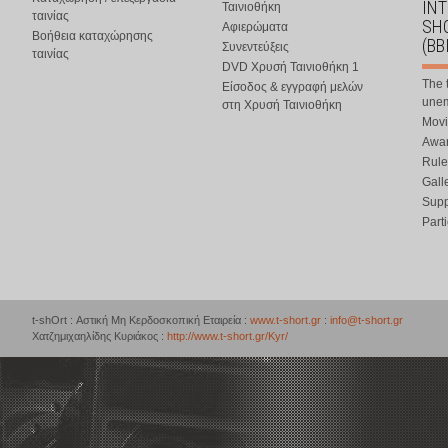
IN
Ταινιοθήκη
ταινίας
SHO
Αφιερώματα
Βοήθεια καταχώρησης
(BB
Συνεντεύξεις
ταινίας
DVD Χρυσή Ταινιοθήκη 1
The 
Είσοδος & εγγραφή μελών
une
στη Χρυσή Ταινιοθήκη
Movi
Awar
Rule
Gall
Supp
Part
t-shOrt : Αστική Μη Κερδοσκοπική Εταιρεία :
www.t-short.gr
:
info@t-short.gr
Χατζημιχαηλίδης Κυριάκος :
http://www.t-short.gr/Kyr/