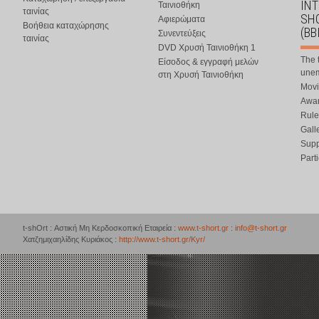
IN
Ταινιοθήκη
ταινίας
SHO
Αφιερώματα
Βοήθεια καταχώρησης
(BB
Συνεντεύξεις
ταινίας
DVD Χρυσή Ταινιοθήκη 1
The 
Είσοδος & εγγραφή μελών
une
στη Χρυσή Ταινιοθήκη
Movi
Awar
Rule
Gall
Supp
Part
t-shOrt : Αστική Μη Κερδοσκοπική Εταιρεία :
www.t-short.gr
:
info@t-short.gr
Χατζημιχαηλίδης Κυριάκος :
http://www.t-short.gr/Kyr/