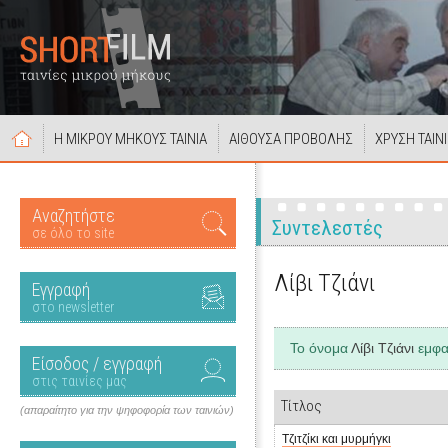
Η ΜΙΚΡΟΥ ΜΗΚΟΥΣ ΤΑΙΝΙΑ
ΑΙΘΟΥΣΑ ΠΡΟΒΟΛΗΣ
ΧΡΥΣΗ ΤΑΙΝ
Αναζητήστε
Συντελεστές
σε όλο το site
Λίβι Τζιάνι
Εγγραφή
στο newsletter
Το όνομα
Λίβι Τζιάνι
εμφαν
Είσοδος / εγγραφή
στις ταινίες μας
Τίτλος
(απαραίτητο για την ψηφοφορία των ταινιών)
Τζιτζίκι και μυρμήγκι