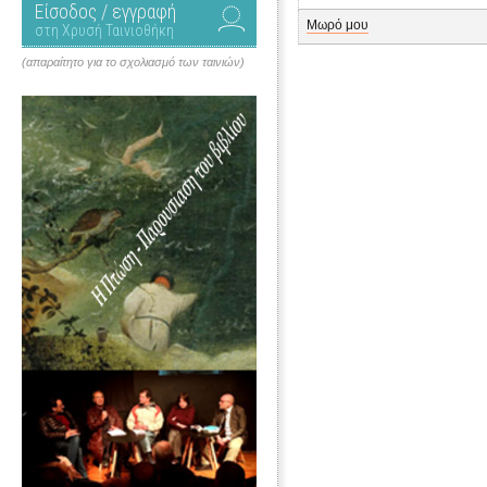
Είσοδος / εγγραφή
Μωρό μου
στη Χρυσή Ταινιοθήκη
(απαραίτητο για το σχολιασμό των ταινιών)