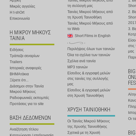
Αρχική
Ταινίες Μικρού Μήκους από
1. B
τη συλλογή μας
Shor
Μικρές αγγελίες
Ταινίες Μικρού Μήκους από
2. B
Η t-shOrt
τη Χρυσή Ταινιοθήκη
Shor
Επικοινωνία
201
Ταινίες Μικρού Μήκους από
το Web
3. B
Η ΜΙΚΡΟΥ ΜΗΚΟΥΣ
Κοτ
Short Films in English
ΤΑΙΝΙΑ
Είσο
στις
Περιλήψεις όλων των ταινιών
Ειδήσεις
μας
Όλα τα σχόλια των ταινιών
Τράπεζα σεναρίων
Παρα
Σχόλια ανά ταινία
Trailers
MP3 ταινιών
Ιστορικές αναφορές
BIG
Είσοδος & εγγραφή μελών
ΒΗΜΑτάκια
ONL
στις ταινίες της συλλογής
Ξέρετε ότι...
FES
μας
Διάσημοι στην Ταινία
Είσοδος & εγγραφή μελών
Μικρού Μήκους
Αίτη
στη Χρυσή Ταινιοθήκη
Ραδιοφωνικές εκπομπές
Κανο
Προτάσεις για το site
Πλη
ΧΡΥΣΗ ΤΑΙΝΙΟΘΗΚΗ
Ιστο
ΒΑΣΗ ΔΕΔΟΜΕΝΩΝ
Οι τα
Οι Ταινίες Μικρού Μήκους
της Χρυσής Ταινιοθήκης
Αναζήτηση τίτλου
BIG
Σχετικά με τη Χρυσή
Καταχώρηση / επεξεργασία