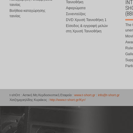
IN
Ταινιοθήκη
ταινίας
SHO
Αφιερώματα
Βοήθεια καταχώρησης
(BB
Συνεντεύξεις
ταινίας
DVD Χρυσή Ταινιοθήκη 1
The 
Είσοδος & εγγραφή μελών
une
στη Χρυσή Ταινιοθήκη
Movi
Awar
Rule
Gall
Supp
Part
t-shOrt : Αστική Μη Κερδοσκοπική Εταιρεία :
www.t-short.gr
:
info@t-short.gr
Χατζημιχαηλίδης Κυριάκος :
http://www.t-short.gr/Kyr/