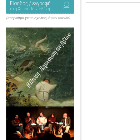
Είσοδος / εγγραφή
στη Χρυσή Ταινιοθήκη
(απαραίτητο για το σχολιασμό των ταινιών)