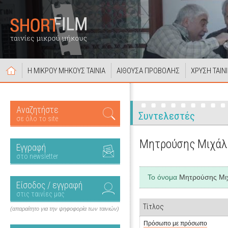
Η ΜΙΚΡΟΥ ΜΗΚΟΥΣ ΤΑΙΝΙΑ
ΑΙΘΟΥΣΑ ΠΡΟΒΟΛΗΣ
ΧΡΥΣΗ ΤΑΙΝ
Αναζητήστε
Συντελεστές
σε όλο το site
Μητρούσης Μιχάλ
Εγγραφή
στο newsletter
Το όνομα
Μητρούσης Μι
Είσοδος / εγγραφή
στις ταινίες μας
Τίτλος
(απαραίτητο για την ψηφοφορία των ταινιών)
Πρόσωπο με πρόσωπο