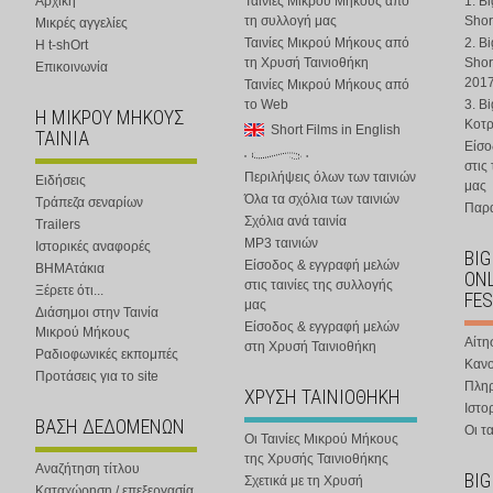
Αρχική
Ταινίες Μικρού Μήκους από
1. B
τη συλλογή μας
Shor
Μικρές αγγελίες
Ταινίες Μικρού Μήκους από
2. B
Η t-shOrt
τη Χρυσή Ταινιοθήκη
Shor
Επικοινωνία
201
Ταινίες Μικρού Μήκους από
το Web
3. B
Η ΜΙΚΡΟΥ ΜΗΚΟΥΣ
Κοτ
Short Films in English
ΤΑΙΝΙΑ
Είσο
στις
Περιλήψεις όλων των ταινιών
Ειδήσεις
μας
Όλα τα σχόλια των ταινιών
Τράπεζα σεναρίων
Παρα
Σχόλια ανά ταινία
Trailers
MP3 ταινιών
Ιστορικές αναφορές
BIG
Είσοδος & εγγραφή μελών
ΒΗΜΑτάκια
ONL
στις ταινίες της συλλογής
Ξέρετε ότι...
FES
μας
Διάσημοι στην Ταινία
Είσοδος & εγγραφή μελών
Μικρού Μήκους
Αίτη
στη Χρυσή Ταινιοθήκη
Ραδιοφωνικές εκπομπές
Κανο
Προτάσεις για το site
Πλη
ΧΡΥΣΗ ΤΑΙΝΙΟΘΗΚΗ
Ιστο
ΒΑΣΗ ΔΕΔΟΜΕΝΩΝ
Οι τα
Οι Ταινίες Μικρού Μήκους
της Χρυσής Ταινιοθήκης
Αναζήτηση τίτλου
BIG
Σχετικά με τη Χρυσή
Καταχώρηση / επεξεργασία